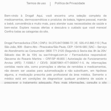
Termos de uso
Política de Privacidade
Bem-vindo à Drogal! Aqui, você encontra uma seleção completa de
medicamentos
,
dermocosméticos e produtos de beleza
,
higiene pessoal
,
mamãe
e bebê
,
conveniência
e muito mais, para atender suas necessidades de saúde e
bem-estar. Explore nossas ofertas e descubra o cuidado que você merece!
Confira todas as categorias do site.
Drogal Farmacêutica LTDA | CNPJ: 54.375.647/0066-72 | IE: 535.412.860.113 | Rua
São João, 909 - Bairro Alto - Piracicaba/São Paulo, CEP: 13416-585 | SAC – Serviço
de Atendimento ao Consumidor: 0800 771 2120 (Segunda à Sexta das 8h às 20h/
Sábado das 8h às 15h) ou
sac@drogal.com.br
/ Farmacêutica responsável:
Giovanna do Rosario Martins – CRF/SP 49.855 | Autorização de Funcionamento
Anvisa (AFE): 7.15583.1 / CEVS: 353870901-477-000047-1-5. As informações
contidas neste site, como promoções e ofertas de remédios e medicamentos,
não devem ser usadas para automedicação e não substituem, em hipótese
alguma, a medicação prescrita pelo profissional da área médica. Somente o
médico está em condições de diagnosticar qualquer problema de saúde e
prescrever o tratamento adequado. Para mais informações, consulte o site
Anvisa. As fotos contidas em nosso site são meramente ilustrativas. Promoções e
preços são válidos apenas para compras on-line, caso haja disponibilidade e
estão sujeitos a alterações no decorrer do dia. Todos os direitos reservados.
R$ 11,39
-
+
Comprar
Em
1
x
R$ 11,39
Powered by