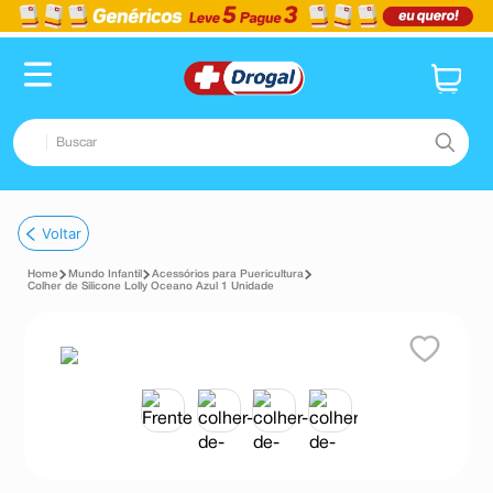
Buscar
TERMOS MAIS BUSCADOS
Voltar
1
º
fralda
Mundo Infantil
Acessórios para Puericultura
2
º
dipirona
Colher de Silicone Lolly Oceano Azul 1 Unidade
3
º
lenço umedecido
4
º
tadalafila
5
º
minoxidil
6
º
desodorante
7
º
esmalte