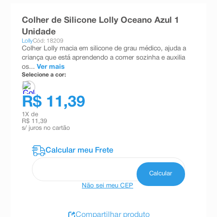
8
º
teste gravidez
Colher de Silicone Lolly Oceano Azul 1
9
º
absorvente
Unidade
Lolly
Cód: 18209
10
º
shampoo
Colher Lolly macia em silicone de grau médico, ajuda a
criança que está aprendendo a comer sozinha e auxilia
os...
Ver mais
Selecione a cor:
R$ 11,39
1
X de
R$ 11,39
s/ juros no cartão
Não sei meu CEP
Compartilhar produto