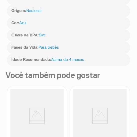
Origem
:
Nacional
Cor
:
Azul
É livre de BPA
:
Sim
Fases da Vida
:
Para bebês
Idade Recomendada
:
Acima de 4 meses
Você também pode gostar
Mordedor de Silicone Kuka
Prendedor de Chupeta Mam
Dino Verde 1 Unidade
Clip It e Cover 0+ Meses Rosa
Kuka
Mam