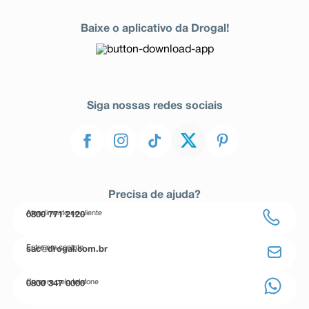
Baixe o aplicativo da Drogal!
Siga nossas redes sociais
Precisa de ajuda?
Atendimento ao cliente
0800 771 2120
Entre em contato
sac@drogal.com.br
Compre pelo telefone
0800 347 0000