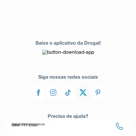
Baixe o aplicativo da Drogal!
Siga nossas redes sociais
Precisa de ajuda?
Atendimento ao cliente
0800 771 2120