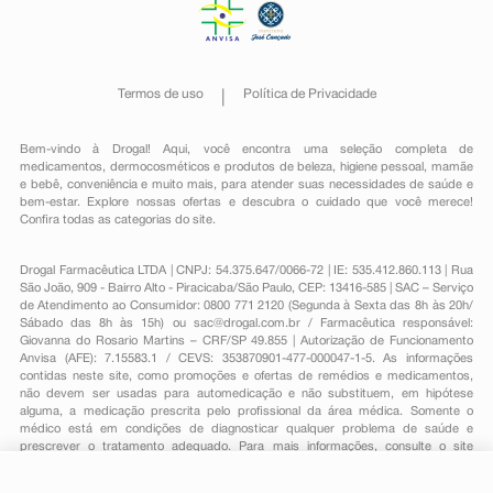
Termos de uso
Política de Privacidade
Bem-vindo à Drogal! Aqui, você encontra uma seleção completa de
medicamentos
,
dermocosméticos e produtos de beleza
,
higiene pessoal
,
mamãe
e bebê
,
conveniência
e muito mais, para atender suas necessidades de saúde e
bem-estar. Explore nossas ofertas e descubra o cuidado que você merece!
Confira todas as categorias do site.
Drogal Farmacêutica LTDA | CNPJ: 54.375.647/0066-72 | IE: 535.412.860.113 | Rua
São João, 909 - Bairro Alto - Piracicaba/São Paulo, CEP: 13416-585 | SAC – Serviço
de Atendimento ao Consumidor: 0800 771 2120 (Segunda à Sexta das 8h às 20h/
Sábado das 8h às 15h) ou
sac@drogal.com.br
/ Farmacêutica responsável:
Giovanna do Rosario Martins – CRF/SP 49.855 | Autorização de Funcionamento
Anvisa (AFE): 7.15583.1 / CEVS: 353870901-477-000047-1-5. As informações
contidas neste site, como promoções e ofertas de remédios e medicamentos,
não devem ser usadas para automedicação e não substituem, em hipótese
alguma, a medicação prescrita pelo profissional da área médica. Somente o
médico está em condições de diagnosticar qualquer problema de saúde e
prescrever o tratamento adequado. Para mais informações, consulte o site
Anvisa. As fotos contidas em nosso site são meramente ilustrativas. Promoções e
preços são válidos apenas para compras on-line, caso haja disponibilidade e