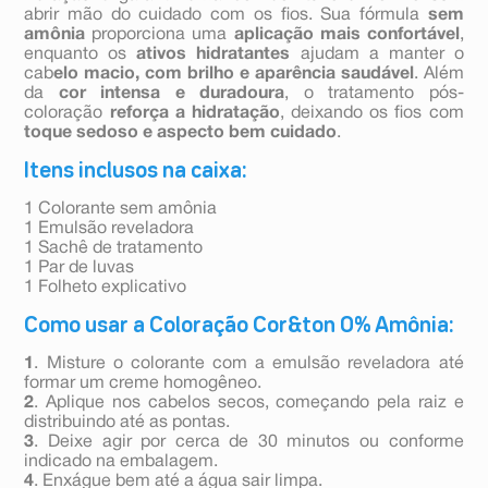
abrir mão do cuidado com os fios. Sua fórmula
sem
amônia
proporciona uma
aplicação mais confortável
,
enquanto os
ativos hidratantes
ajudam a manter o
cab
elo macio, com brilho e aparência saudável
. Além
da
cor intensa e duradoura
, o tratamento pós-
coloração
reforça a hidratação
, deixando os fios com
toque sedoso e aspecto bem cuidado
.
Itens inclusos na caixa:
1 Colorante sem amônia
1 Emulsão reveladora
1 Sachê de tratamento
1 Par de luvas
1 Folheto explicativo
Como usar a Coloração Cor&ton 0% Amônia:
1
. Misture o colorante com a emulsão reveladora até
formar um creme homogêneo.
2
. Aplique nos cabelos secos, começando pela raiz e
distribuindo até as pontas.
3
. Deixe agir por cerca de 30 minutos ou conforme
indicado na embalagem.
4
. Enxágue bem até a água sair limpa.