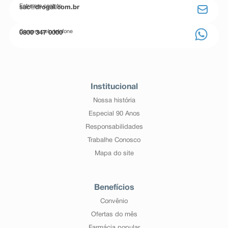
Entre em contato
sac@drogal.com.br
Compre pelo telefone
0800 347 0000
Institucional
Nossa história
Especial 90 Anos
Responsabilidades
Trabalhe Conosco
Mapa do site
Benefícios
Convênio
Ofertas do mês