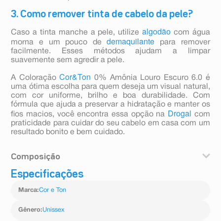
3. Como remover tinta de cabelo da pele?
algodão
Caso a tinta manche a pele, utilize
com água
demaquilante
morna e um pouco de
para remover
facilmente. Esses métodos ajudam a limpar
suavemente sem agredir a pele.
Cor&Ton
A Coloração
0% Amônia Louro Escuro 6.0 é
uma ótima escolha para quem deseja um visual natural,
com cor uniforme, brilho e boa durabilidade. Com
fórmula que ajuda a preservar a hidratação e manter os
Drogal
fios macios, você encontra essa opção na
com
praticidade para cuidar do seu cabelo em casa com um
resultado bonito e bem cuidado.
Composição
Especificações
Água, Álcool Cetearílico,Etanolamina,Petrolato
Líquido,Lauromacrogol 400,Lauromacrogol
Marca
:
Cor e Ton
400,Polietilenoglicol-20Éterdeálcool Oleílico,P-
Fenilenodiamina,Perfume,Resorcina,Metabissulfito De
Sódio,Poliquatérnio-22,Ácido Ascórbico,Ácido
Gênero
:
Unissex
Esteárico,Ácido Edético,Ácido