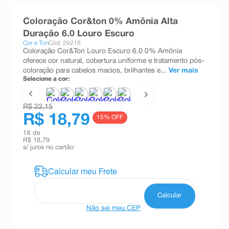
8
º
absorvente
Coloração Cor&ton 0% Amônia Alta
9
º
teste gravidez
Duração 6.0 Louro Escuro
Cor e Ton
Cód: 29218
10
º
esmalte
Coloração Cor&Ton Louro Escuro 6.0 0% Amônia
oferece cor natural, cobertura uniforme e tratamento pós-
coloração para cabelos macios, brilhantes e...
Ver mais
Selecione a cor:
R$ 22,15
R$ 18,79
15
% OFF
1
X de
R$ 18,79
s/ juros no cartão
Não sei meu CEP