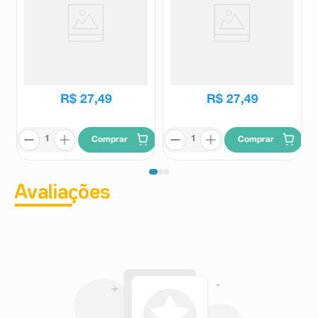
Tinta de Cabelo Koleston Louro
Tinta de Cabelo Koleston Louro
Escuro 60
Médio 70
Koleston
Koleston
R$
33
,
45
R$
33
,
45
R$
27
,
49
R$
27
,
49
Comprar
Comprar
Avaliações