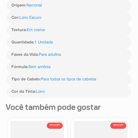
Palmítico,Polissorbato21,M-
Origem
:
Nacional
Aminofenol,Cetilhidroxietilcelulose,Cloridratode2,4-
Diaminofenoxietanol,Ácido Mirítisco,Sílica Dimetil
Cor
:
Loiro Escuro
Sililato,Dióxido De Silício,Polissorbato 60.
Textura
:
Em creme
Quantidade
:
1 Unidade
Fases da Vida
:
Para adultos
Fórmula
:
Sem amônia
Tipo de Cabelo
:
Para todos os tipos de cabelos
Cor da Tinta
:
Loiro
Você também pode gostar
18%
OFF
18%
OFF