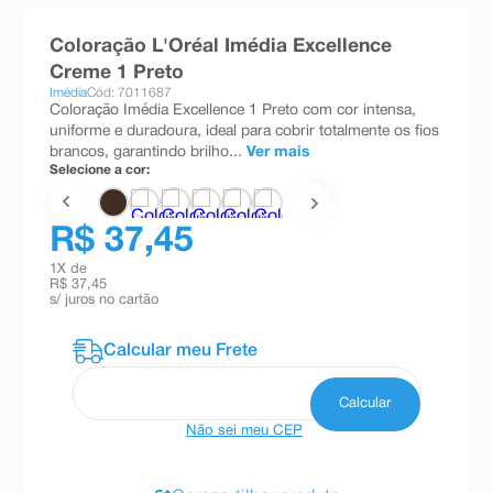
8
º
esmalte
Coloração L'Oréal Imédia Excellence
9
º
absorvente
Creme 1 Preto
Imédia
Cód: 7011687
10
º
shampoo
Coloração Imédia Excellence 1 Preto com cor intensa,
uniforme e duradoura, ideal para cobrir totalmente os fios
brancos, garantindo brilho...
Ver mais
Selecione a cor:
R$ 37,45
1
X de
R$ 37,45
s/ juros no cartão
Não sei meu CEP