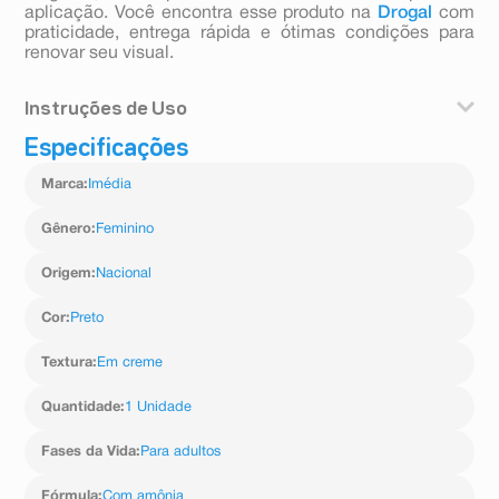
aplicação. Você encontra esse produto na
Drogal
com
praticidade, entrega rápida e ótimas condições para
renovar seu visual.
Instruções de Uso
Especificações
Coloque a tinta no frasco aplicador e agite bem até ficar
homogêneo. Separe o cabelo e aplique da raiz as
Marca
:
Imédia
pontas e espalhe uniformemente em todo o cabelo
(aplique a tinta com o cabelo seco). Retire o produto
após 35 ou 40 minutos da aplicação.
Gênero
:
Feminino
Origem
:
Nacional
Cor
:
Preto
Textura
:
Em creme
Quantidade
:
1 Unidade
Fases da Vida
:
Para adultos
Fórmula
:
Com amônia