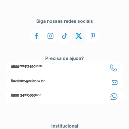
Siga nossas redes sociais
Precisa de ajuda?
Atendimento ao cliente
0800 771 2120
Entre em contato
sac@drogal.com.br
Compre pelo telefone
0800 347 0000
Institucional