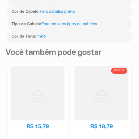
Cor de Cabelo
:
Para cabelos pretos
Tipo de Cabelo
:
Para todos os tipos de cabelos
Cor da Tinta
:
Preto
Você também pode gostar
15%
OFF
Tinta de Cabelo Biocolor Mini
Coloração Cor&ton 0%
Kit Castanho Escuro Chique
Amônia Alta Duração 6.26
3.0
Marsala
Biocolor
Cor e Ton
R$
22
,
15
R$
15
,
79
R$
18
,
79