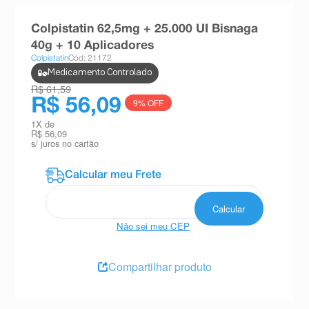
8
º
absorvente
Colpistatin 62,5mg + 25.000 UI Bisnaga
9
º
teste gravidez
40g + 10 Aplicadores
Colpistatin
Cód: 21172
10
º
esmalte
Medicamento Controlado
R$ 61,59
R$ 56,09
9
% OFF
1
X de
R$ 56,09
s/ juros no cartão
Não sei meu CEP
Compartilhar produto