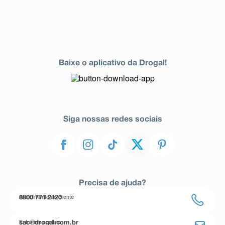
Baixe o aplicativo da Drogal!
Siga nossas redes sociais
Precisa de ajuda?
Atendimento ao cliente
0800 771 2120
Entre em contato
sac@drogal.com.br