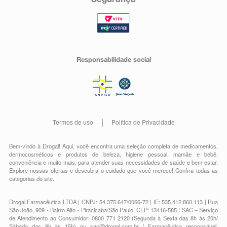
Responsabilidade social
Termos de uso
Política de Privacidade
Bem-vindo à Drogal! Aqui, você encontra uma seleção completa de
medicamentos
,
dermocosméticos e produtos de beleza
,
higiene pessoal
,
mamãe e bebê
,
conveniência
e muito mais, para atender suas necessidades de saúde e bem-estar.
Explore nossas ofertas e descubra o cuidado que você merece!
Confira todas as
categorias do site.
Drogal Farmacêutica LTDA | CNPJ: 54.375.647/0066-72 | IE: 535.412.860.113 | Rua
São João, 909 - Bairro Alto - Piracicaba/São Paulo, CEP: 13416-585 | SAC – Serviço
de Atendimento ao Consumidor: 0800 771 2120 (Segunda à Sexta das 8h às 20h/
Sábado das 8h às 15h) ou
sac@drogal.com.br
/ Farmacêutica responsável: