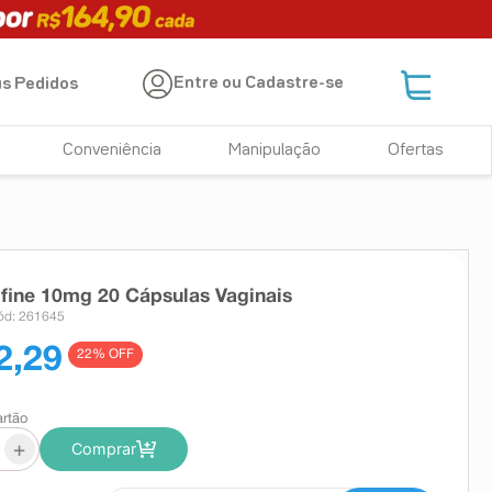
Entre ou Cadastre-se
s Pedidos
Conveniência
Manipulação
Ofertas
fine 10mg 20 Cápsulas Vaginais
ód: 261645
2,29
22
% OFF
artão
+
Comprar