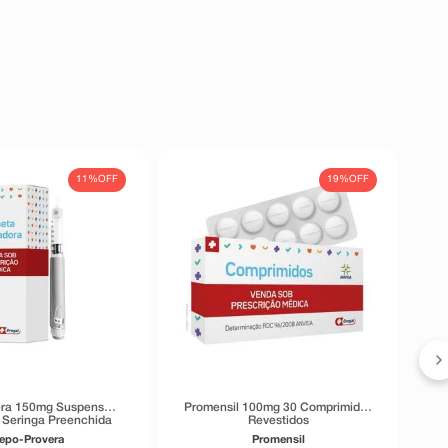
11%
OFF
19%
OFF
era 150mg Suspensão
Promensil 100mg 30 Comprimidos
1 Seringa Preenchida
Revestidos
1ml
epo-Provera
Promensil