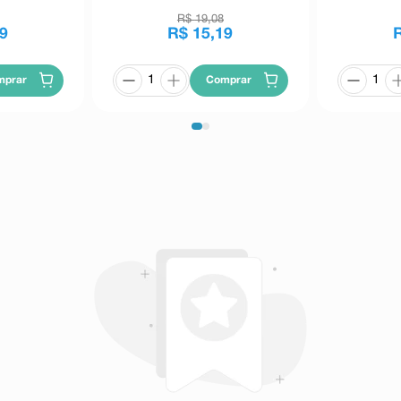
R$
19
,
08
9
R$
15
,
19
mprar
Comprar