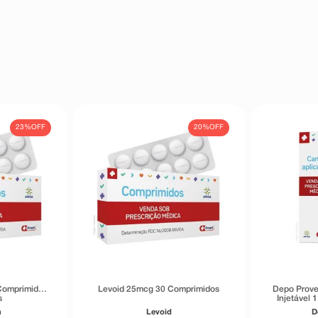
vés de problemas na pele e/ou com
ns.
23%
OFF
20%
OFF
Comprimidos
Levoid 25mcg 30 Comprimidos
Depo Prov
s
Injetável 
n
Levoid
D