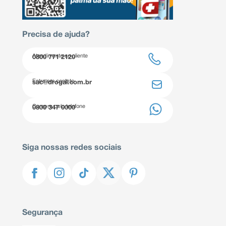
Precisa de ajuda?
Atendimento ao cliente
0800 771 2120
Entre em contato
sac@drogal.com.br
Compre pelo telefone
0800 347 0000
Siga nossas redes sociais
Segurança