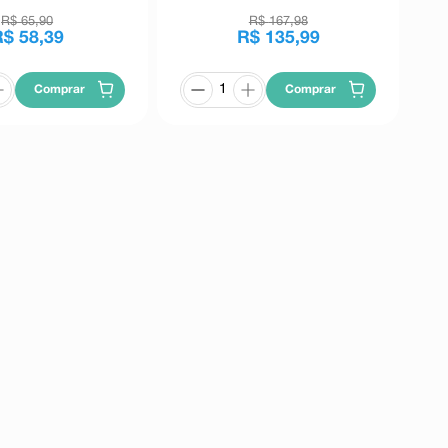
R$
65
,
90
R$
167
,
98
R$
58
,
39
R$
135
,
99
Comprar
Comprar