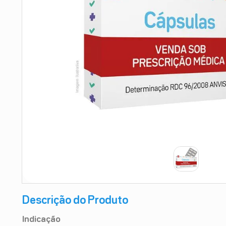
9
º
teste gravidez
10
º
esmalte
Descrição do Produto
Indicação