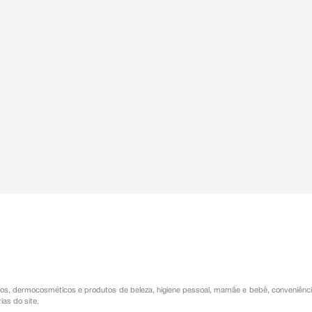
os
,
dermocosméticos e produtos de beleza
,
higiene pessoal
,
mamãe e bebê
,
conveniênc
ias do site.