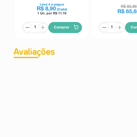
Leve
4
e pague
R$
85
,
86
R$
8
,
90
(Cada)
R$
65
,
6
1 Un. por R$
11.19
Comprar
Co
Avaliações