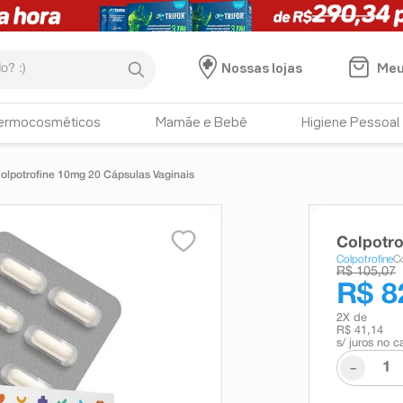
:)
Meu
Nossas lojas
ermocosméticos
Mamãe e Bebê
Higiene Pessoal
olpotrofine 10mg 20 Cápsulas Vaginais
Colpotro
Colpotrofine
C
R$ 105,07
R$ 8
2
X de
R$ 41,14
s/ juros no c
-