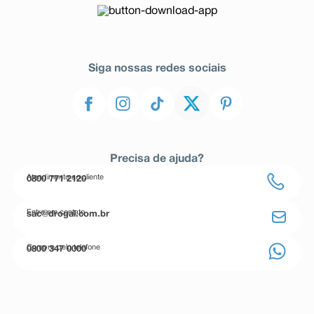
Siga nossas redes sociais
Precisa de ajuda?
Atendimento ao cliente
0800 771 2120
Entre em contato
sac@drogal.com.br
Compre pelo telefone
0800 347 0000