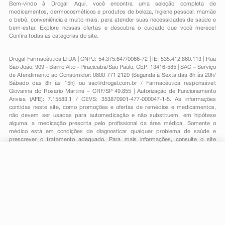
Bem-vindo à Drogal! Aqui, você encontra uma seleção completa de
medicamentos
,
dermocosméticos e produtos de beleza
,
higiene pessoal
,
mamãe
e bebê
,
conveniência
e muito mais, para atender suas necessidades de saúde e
bem-estar. Explore nossas ofertas e descubra o cuidado que você merece!
Confira todas as categorias do site.
Drogal Farmacêutica LTDA | CNPJ: 54.375.647/0066-72 | IE: 535.412.860.113 | Rua
São João, 909 - Bairro Alto - Piracicaba/São Paulo, CEP: 13416-585 | SAC – Serviço
de Atendimento ao Consumidor: 0800 771 2120 (Segunda à Sexta das 8h às 20h/
Sábado das 8h às 15h) ou
sac@drogal.com.br
/ Farmacêutica responsável:
Giovanna do Rosario Martins – CRF/SP 49.855 | Autorização de Funcionamento
Anvisa (AFE): 7.15583.1 / CEVS: 353870901-477-000047-1-5. As informações
contidas neste site, como promoções e ofertas de remédios e medicamentos,
não devem ser usadas para automedicação e não substituem, em hipótese
alguma, a medicação prescrita pelo profissional da área médica. Somente o
médico está em condições de diagnosticar qualquer problema de saúde e
prescrever o tratamento adequado. Para mais informações, consulte o site
Anvisa. As fotos contidas em nosso site são meramente ilustrativas. Promoções e
preços são válidos apenas para compras on-line, caso haja disponibilidade e
R$ 129,00
estão sujeitos a alterações no decorrer do dia. Todos os direitos reservados.
-
+
R$ 103,69
Comprar
Em
3
x
R$ 34,56
Powered by