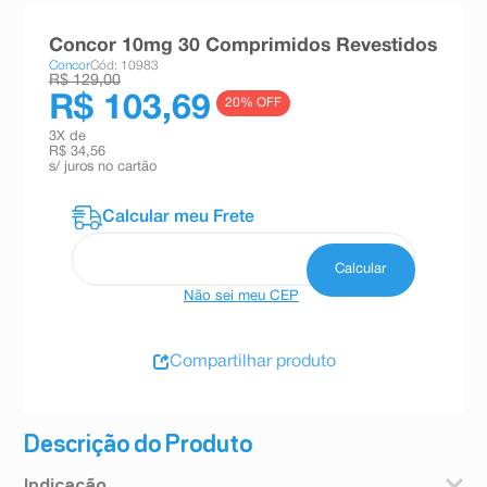
8
º
absorvente
Concor 10mg 30 Comprimidos Revestidos
9
º
teste gravidez
Concor
Cód: 10983
R$ 129,00
10
º
esmalte
R$ 103,69
20
% OFF
3
X de
R$ 34,56
s/ juros no cartão
Não sei meu CEP
Compartilhar produto
Descrição do Produto
Indicação