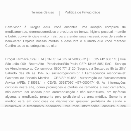
Termos de uso
Política de Privacidade
Bem-vindo à Drogal! Aqui, você encontra uma seleção completa de
medicamentos
,
dermocosméticos e produtos de beleza
,
higiene pessoal
,
mamãe
e bebê
,
conveniência
e muito mais, para atender suas necessidades de saúde e
bem-estar. Explore nossas ofertas e descubra o cuidado que você merece!
Confira todas as categorias do site.
Drogal Farmacêutica LTDA | CNPJ: 54.375.647/0066-72 | IE: 535.412.860.113 | Rua
São João, 909 - Bairro Alto - Piracicaba/São Paulo, CEP: 13416-585 | SAC – Serviço
de Atendimento ao Consumidor: 0800 771 2120 (Segunda à Sexta das 8h às 20h/
Sábado das 8h às 15h) ou
sac@drogal.com.br
/ Farmacêutica responsável:
Giovanna do Rosario Martins – CRF/SP 49.855 | Autorização de Funcionamento
Anvisa (AFE): 7.15583.1 / CEVS: 353870901-477-000047-1-5. As informações
contidas neste site, como promoções e ofertas de remédios e medicamentos,
não devem ser usadas para automedicação e não substituem, em hipótese
alguma, a medicação prescrita pelo profissional da área médica. Somente o
médico está em condições de diagnosticar qualquer problema de saúde e
prescrever o tratamento adequado. Para mais informações, consulte o site
Anvisa. As fotos contidas em nosso site são meramente ilustrativas. Promoções e
preços são válidos apenas para compras on-line, caso haja disponibilidade e
estão sujeitos a alterações no decorrer do dia. Todos os direitos reservados.
R$ 27,49
-
+
Comprar
Em
1
x
R$ 27,49