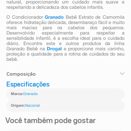
natural, proporcionando um cuidado mais suave e
respeitando a delicadeza dos cabelos infantis.
O Condicionador
Granado
Bebê Extrato de Camomila
oferece hidratação delicada, desembaraço fácil e muito
mais maciez para os cabelos dos pequenos.
Desenvolvido especialmente para respeitar a
sensibilidade infantil, é a escolha ideal para o cuidado
diário. Encontre este e outros produtos da linha
Granado Bebê na
Drogal
e proporcione mais carinho,
proteção e qualidade para a rotina de cuidados do seu
bebê.
Composição
Especificações
Aqua (water), cetearyl alcohol, stearamidopropyl
dimethylamine, cetrimonium chloride, prunus
Marca
:
Granado
amygdalus dulcis oil, benzyl alcohol, lactic acid,
hydroxypropyl starch phosphate, sodium pca, parfum
(fragrance), sodium gluconate, propylene glycol,
Origem
:
Nacional
ethylhexylglycerin, chamomilla recutita flower extract,
tocopherol.
Você também pode gostar