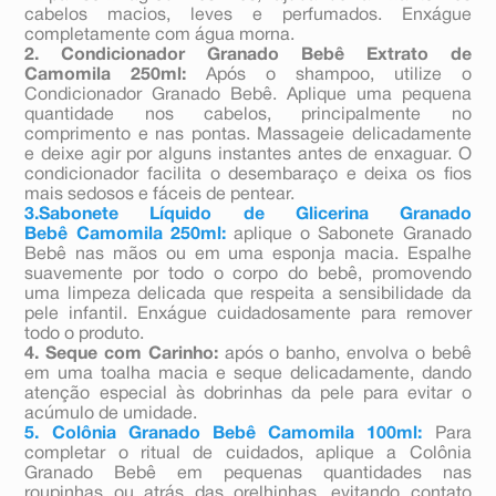
cabelos macios, leves e perfumados. Enxágue
completamente com água morna.
2. Condicionador Granado Bebê Extrato de
Camomila 250ml:
Após o shampoo, utilize o
Condicionador Granado Bebê. Aplique uma pequena
quantidade nos cabelos, principalmente no
comprimento e nas pontas. Massageie delicadamente
e deixe agir por alguns instantes antes de enxaguar. O
condicionador facilita o desembaraço e deixa os fios
mais sedosos e fáceis de pentear.
3.Sabonete Líquido de Glicerina Granado
Bebê Camomila 250ml:
aplique o Sabonete Granado
Bebê nas mãos ou em uma esponja macia. Espalhe
suavemente por todo o corpo do bebê, promovendo
uma limpeza delicada que respeita a sensibilidade da
pele infantil. Enxágue cuidadosamente para remover
todo o produto.
4. Seque com Carinho:
após o banho, envolva o bebê
em uma toalha macia e seque delicadamente, dando
atenção especial às dobrinhas da pele para evitar o
acúmulo de umidade.
5. Colônia Granado Bebê Camomila 100ml:
Para
completar o ritual de cuidados, aplique a Colônia
Granado Bebê em pequenas quantidades nas
roupinhas ou atrás das orelhinhas, evitando contato