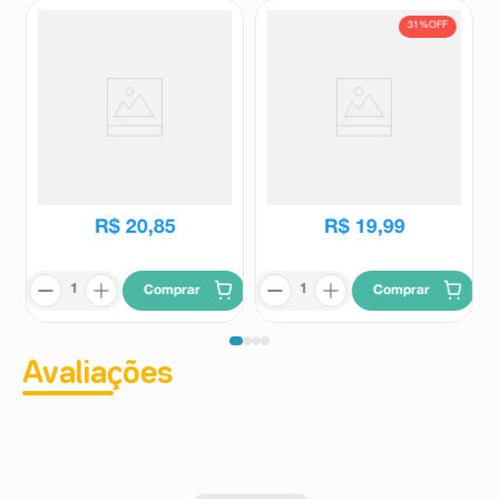
31%
OFF
Shampoo Granado Bebê
Condicionador Johnson's
Tradicional 250ml
Baby Gotas de Brilho 200ml
Granado
Johnson's Baby
R$
29
,
09
R$
20
,
85
R$
19
,
99
Comprar
Comprar
Avaliações