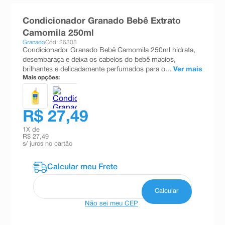
8
º
teste gravidez
Condicionador Granado Bebê Extrato
9
º
absorvente
Camomila 250ml
Granado
Cód: 26308
10
º
shampoo
Condicionador Granado Bebê Camomila 250ml hidrata,
desembaraça e deixa os cabelos do bebê macios,
brilhantes e delicadamente perfumados para o...
Ver mais
Mais opções:
R$ 27,49
1
X de
R$ 27,49
s/ juros no cartão
Não sei meu CEP