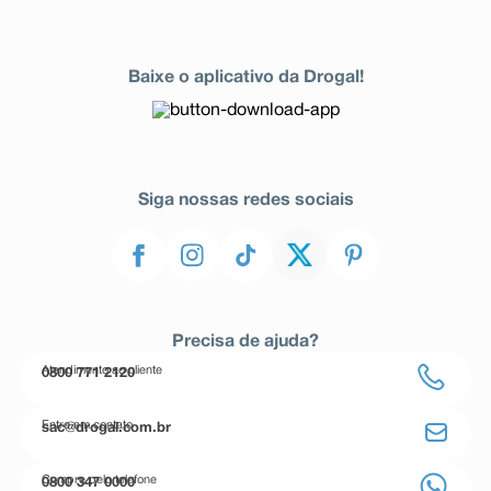
Baixe o aplicativo da Drogal!
Siga nossas redes sociais
Precisa de ajuda?
Atendimento ao cliente
0800 771 2120
Entre em contato
sac@drogal.com.br
Compre pelo telefone
0800 347 0000