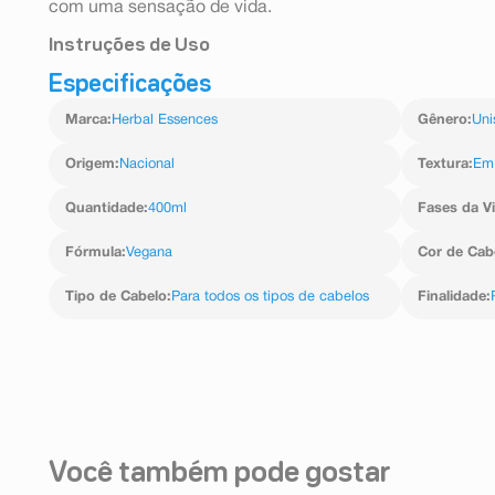
com uma sensação de vida.
Instruções de Uso
Especificações
Aplique uma quantidade generosa de condicionador no 
e enxágue.
Marca
:
Herbal Essences
Gênero
:
Uni
Origem
:
Nacional
Textura
:
Em
Quantidade
:
400ml
Fases da V
Fórmula
:
Vegana
Cor de Cab
Tipo de Cabelo
:
Para todos os tipos de cabelos
Finalidade
:
Você também pode gostar