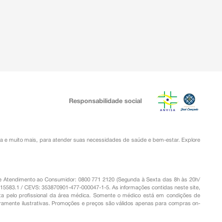
Responsabilidade social
ia
e muito mais, para atender suas necessidades de saúde e bem-estar. Explore
o de Atendimento ao Consumidor: 0800 771 2120 (Segunda à Sexta das 8h às 20h/
.15583.1 / CEVS: 353870901-477-000047-1-5. As informações contidas neste site,
a pelo profissional da área médica. Somente o médico está em condições de
eramente ilustrativas. Promoções e preços são válidos apenas para compras on-