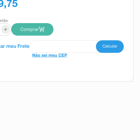
9,75
artão
+
Comprar
Não sei meu CEP