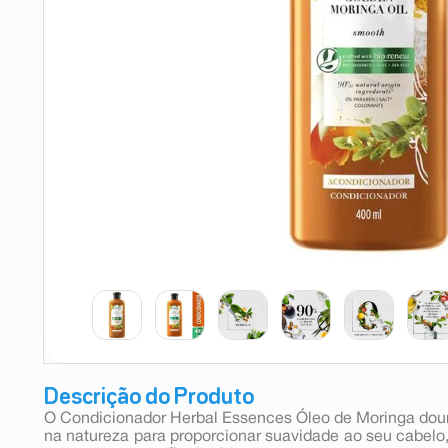
9
º
teste gravidez
10
º
esmalte
Descrição do Produto
O Condicionador Herbal Essences Óleo de Moringa dour
na natureza para proporcionar suavidade ao seu cabelo,