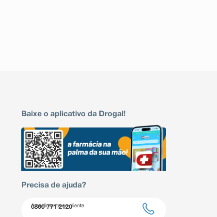
Baixe o aplicativo da Drogal!
Precisa de ajuda?
Atendimento ao cliente
0800 771 2120