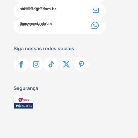
Entre em contato
sac@drogal.com.br
Compre pelo telefone
0800 347 0000
Siga nossas redes sociais
Segurança