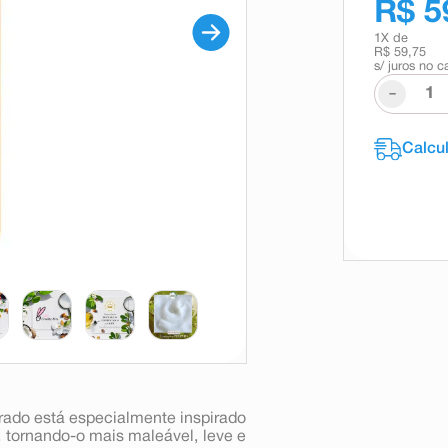
R$ 5
1
X de
R$ 59,75
s/ juros no c
-
ado está especialmente inspirado
 tornando-o mais maleável, leve e