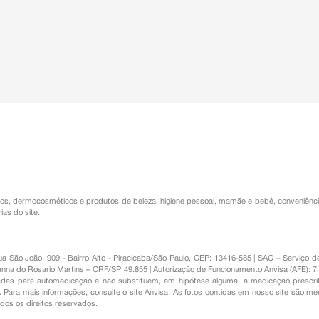
os
,
dermocosméticos e produtos de beleza
,
higiene pessoal
,
mamãe e bebê
,
conveniênc
ias do site.
Rua São João, 909 - Bairro Alto - Piracicaba/São Paulo, CEP: 13416-585 | SAC – Serviç
nna do Rosario Martins – CRF/SP 49.855 | Autorização de Funcionamento Anvisa (AFE): 7
s para automedicação e não substituem, em hipótese alguma, a medicação prescrit
Para mais informações, consulte o site Anvisa. As fotos contidas em nosso site são m
Todos os direitos reservados.