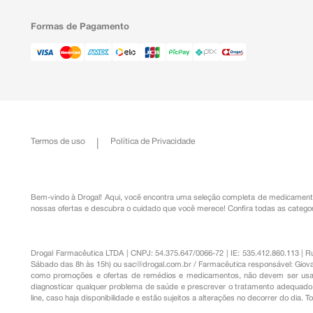
Formas de Pagamento
Termos de uso
Política de Privacidade
Bem-vindo à Drogal! Aqui, você encontra uma seleção completa de
medicament
nossas ofertas e descubra o cuidado que você merece!
Confira todas as categor
Drogal Farmacêutica LTDA | CNPJ: 54.375.647/0066-72 | IE: 535.412.860.113 | 
Sábado das 8h às 15h) ou
sac@drogal.com.br
/ Farmacêutica responsável: Giova
como promoções e ofertas de remédios e medicamentos, não devem ser usada
diagnosticar qualquer problema de saúde e prescrever o tratamento adequado. 
line, caso haja disponibilidade e estão sujeitos a alterações no decorrer do dia. 