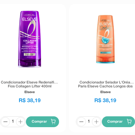
Condicionador Elseve Redensifica
Condicionador Selador L'Oréal
Fios Collagen Lifter 400ml
Paris Elseve Cachos Longos dos
Sonhos 400ml
Elseve
Elseve
R$
38
,
19
R$
38
,
19
Comprar
Comprar