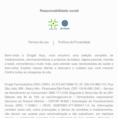
Responsabilidade social
Termos de uso
Política de Privacidade
Bem-vindo à Drogal! Aqui, você encontra uma seleção completa de
medicamentos
,
dermocosméticos e produtos de beleza
,
higiene pessoal
,
mamãe
e bebê
,
conveniência
e muito mais, para atender suas necessidades de saúde e
bem-estar. Explore nossas ofertas e descubra o cuidado que você merece!
Confira todas as categorias do site.
Drogal Farmacêutica LTDA | CNPJ: 54.375.647/0066-72 | IE: 535.412.860.113 | Rua
São João, 909 - Bairro Alto - Piracicaba/São Paulo, CEP: 13416-585 | SAC – Serviço
de Atendimento ao Consumidor: 0800 771 2120 (Segunda à Sexta das 8h às 20h/
Sábado das 8h às 15h) ou
sac@drogal.com.br
/ Farmacêutica responsável:
Giovanna do Rosario Martins – CRF/SP 49.855 | Autorização de Funcionamento
Anvisa (AFE): 7.15583.1 / CEVS: 353870901-477-000047-1-5. As informações
contidas neste site, como promoções e ofertas de remédios e medicamentos,
não devem ser usadas para automedicação e não substituem, em hipótese