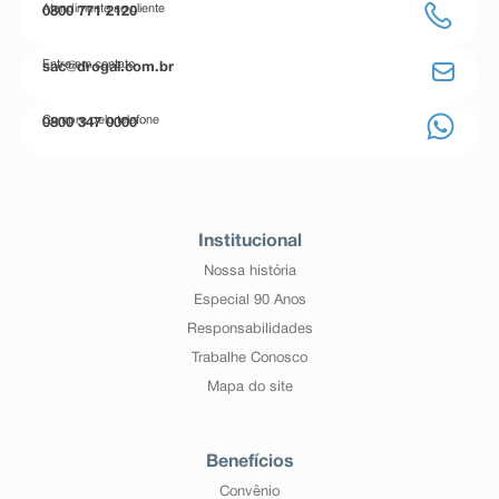
Atendimento ao cliente
0800 771 2120
Entre em contato
sac@drogal.com.br
Compre pelo telefone
0800 347 0000
Institucional
Nossa história
Especial 90 Anos
Responsabilidades
Trabalhe Conosco
Mapa do site
Benefícios
Convênio