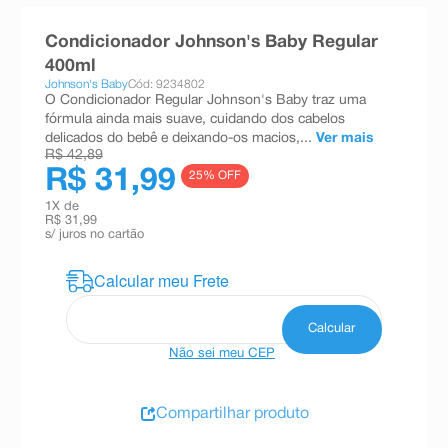
8
º
absorvente
Condicionador Johnson's Baby Regular
9
º
teste gravidez
400ml
Johnson's Baby
Cód: 9234802
10
º
esmalte
O Condicionador Regular Johnson's Baby traz uma
fórmula ainda mais suave, cuidando dos cabelos
delicados do bebê e deixando-os macios,...
Ver mais
R$ 42,89
R$ 31,99
25
% OFF
1
X de
R$ 31,99
s/ juros no cartão
Não sei meu CEP
Compartilhar produto