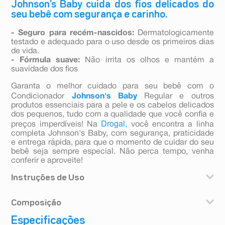
Johnson’s Baby cuida dos fios delicados do
seu bebê com segurança e carinho.
- Seguro para recém-nascidos:
Dermatologicamente
testado e adequado para o uso desde os primeiros dias
de vida.
- Fórmula suave:
Não irrita os olhos e mantém a
suavidade dos fios
Garanta o melhor cuidado para seu bebê com o
Condicionador
Johnson's Baby
Regular e outros
produtos essenciais para a pele e os cabelos delicados
dos pequenos, tudo com a qualidade que você confia e
Drogal,
preços imperdíveis! Na
você encontra a linha
completa Johnson's Baby, com segurança, praticidade
e entrega rápida, para que o momento de cuidar do seu
bebê seja sempre especial. Não perca tempo, venha
conferir e aproveite!
Instruções de Uso
Depois de usar o Shampoo Johnson's de Glicerina, aplique o
Composição
condicionador nos cabelos úmidos, massageando-os
suavemente. Deixe agir por alguns instantes e, em seguida,
Especificações
Água/água purificada, Álcool Cetearílico/álcool
enxágue bem. Adequado para o uso diário.