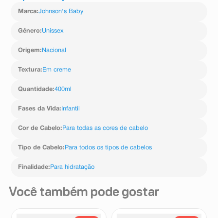
cetoestearílico, Glicerina/glicerol,
Marca
:
Johnson's Baby
Hidroxietilcelulose/hietelose, Ésteres cetílicos/ésteres
cetílicos, Benzoato de sódio/benzoato de sódio,
Parfum/fragrância, Cloreto de behentrimônio/cloreto de
Gênero
:
Unissex
betrimônio, Cloreto de cetrimônio/cloreto de cetrimônio,
Ácido cítrico/ácido cítrico.
Origem
:
Nacional
Textura
:
Em creme
Quantidade
:
400ml
Fases da Vida
:
Infantil
Cor de Cabelo
:
Para todas as cores de cabelo
Tipo de Cabelo
:
Para todos os tipos de cabelos
Finalidade
:
Para hidratação
Você também pode gostar