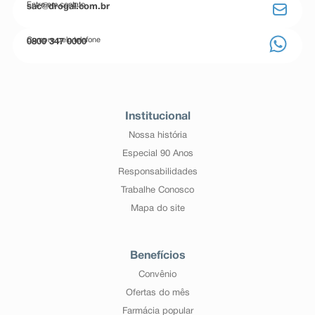
Entre em contato
sac@drogal.com.br
Compre pelo telefone
0800 347 0000
Institucional
Nossa história
Especial 90 Anos
Responsabilidades
Trabalhe Conosco
Mapa do site
Benefícios
Convênio
Ofertas do mês
Farmácia popular