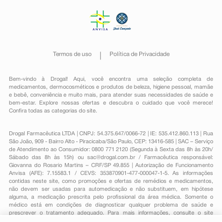
Termos de uso
Política de Privacidade
Bem-vindo à Drogal! Aqui, você encontra uma seleção completa de
medicamentos
,
dermocosméticos e produtos de beleza
,
higiene pessoal
,
mamãe
e bebê
,
conveniência
e muito mais, para atender suas necessidades de saúde e
bem-estar. Explore nossas ofertas e descubra o cuidado que você merece!
Confira todas as categorias do site.
Drogal Farmacêutica LTDA | CNPJ: 54.375.647/0066-72 | IE: 535.412.860.113 | Rua
São João, 909 - Bairro Alto - Piracicaba/São Paulo, CEP: 13416-585 | SAC – Serviço
de Atendimento ao Consumidor: 0800 771 2120 (Segunda à Sexta das 8h às 20h/
Sábado das 8h às 15h) ou
sac@drogal.com.br
/ Farmacêutica responsável:
Giovanna do Rosario Martins – CRF/SP 49.855 | Autorização de Funcionamento
Anvisa (AFE): 7.15583.1 / CEVS: 353870901-477-000047-1-5. As informações
contidas neste site, como promoções e ofertas de remédios e medicamentos,
não devem ser usadas para automedicação e não substituem, em hipótese
alguma, a medicação prescrita pelo profissional da área médica. Somente o
médico está em condições de diagnosticar qualquer problema de saúde e
prescrever o tratamento adequado. Para mais informações, consulte o site
Anvisa. As fotos contidas em nosso site são meramente ilustrativas. Promoções e