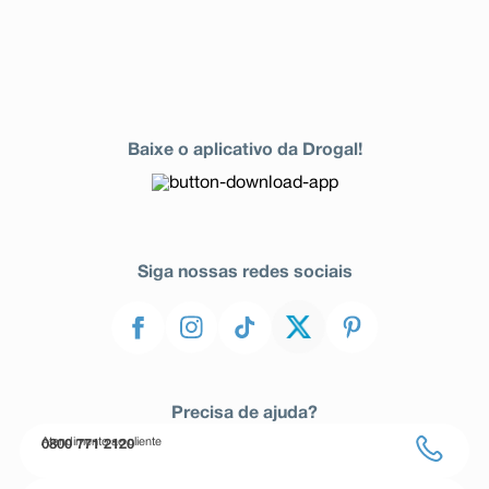
Baixe o aplicativo da Drogal!
Siga nossas redes sociais
Precisa de ajuda?
Atendimento ao cliente
0800 771 2120