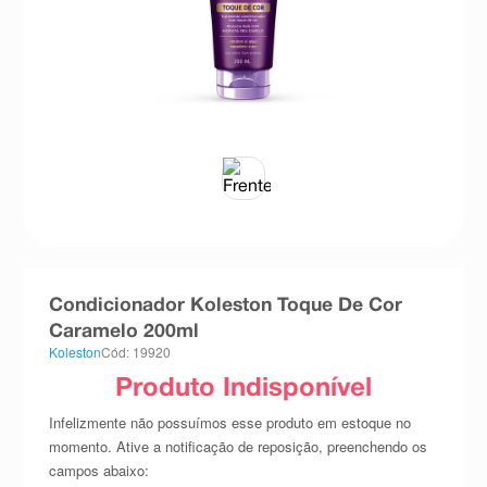
8
º
teste gravidez
9
º
esmalte
10
º
absorvente
Condicionador Koleston Toque De Cor
Caramelo 200ml
Koleston
Cód: 19920