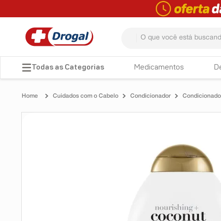
O que você está buscando? 
TERMOS MAIS BUSCADOS
Medicamentos
D
1
º
fralda
Cuidados com o Cabelo
Condicionador
Condicionado
2
º
pampers confort sec max
3
º
dipirona
4
º
lenço umedecido
5
º
tadalafila
6
º
minoxidil
7
º
desodorante
8
º
teste gravidez