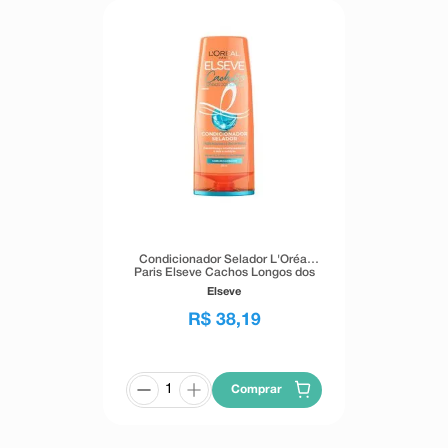
Condicionador Selador L'Oréal
Paris Elseve Cachos Longos dos
Sonhos 400ml
Elseve
R$
38
,
19
Comprar