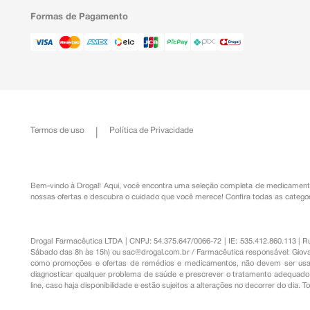
Formas de Pagamento
Termos de uso
Política de Privacidade
Bem-vindo à Drogal! Aqui, você encontra uma seleção completa de
medicament
nossas ofertas e descubra o cuidado que você merece!
Confira todas as categor
Drogal Farmacêutica LTDA | CNPJ: 54.375.647/0066-72 | IE: 535.412.860.113 | 
Sábado das 8h às 15h) ou
sac@drogal.com.br
/ Farmacêutica responsável: Giova
como promoções e ofertas de remédios e medicamentos, não devem ser usada
diagnosticar qualquer problema de saúde e prescrever o tratamento adequado. 
line, caso haja disponibilidade e estão sujeitos a alterações no decorrer do dia. 