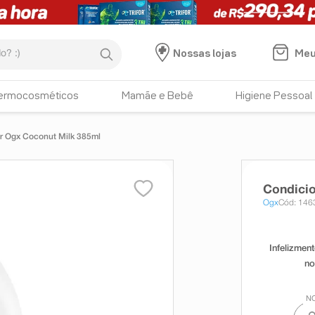
:)
Meu
Nossas lojas
ermocosméticos
Mamãe e Bebê
Higiene Pessoal
r Ogx Coconut Milk 385ml
Condici
Ogx
Cód: 146