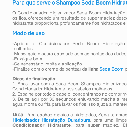
Para que serve o Shampoo Seda Boom Hidra
O Condicionador Higienizador Seda Boom Hidratação 
os fios, oferecendo um resultado de super maciez desd
hidratante proporciona profundamente fios hidratados e
Modo de uso
-Aplique o Condicionador Seda Boom Hidratação
molhados.
-Massageie o couro cabeludo com as pontas dos dedos
-Enxágue bem.
-Se necessário, repita a aplicação.
-Finalize com o creme de pentear da
linha
Seda Boom
p
Dicas de finalização:
1. Após lavar com o Seda Boom Shampoo Higienizador
Condicionador Hidratante nos cabelos molhados.
2. Espalhe por todo o cabelo, concentrando no comprim
3. Deixe agir por 30 segundos enluvando mecha a m
água morna ou fria para lavar os fios isso ajuda a manter
Dica:
Para cachos macios e hidratados, Seda te apres
Higienizador Hidratação Duradoura
, para uma limp
Condicionador Hidratante
, para super maciez. 