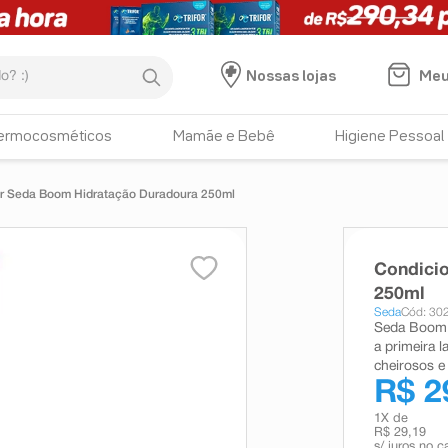
:)
Meu
Nossas lojas
ermocosméticos
Mamãe e Bebê
Higiene Pessoal
r Seda Boom Hidratação Duradoura 250ml
Condici
250ml
Seda
Cód: 30
Seda Boom 
a primeira l
cheirosos e
R$ 2
1
X de
R$ 29,19
s/ juros no c