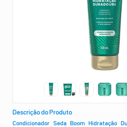
9
º
esmalte
10
º
absorvente
Descrição do Produto
Condicionador Seda Boom Hidratação Du