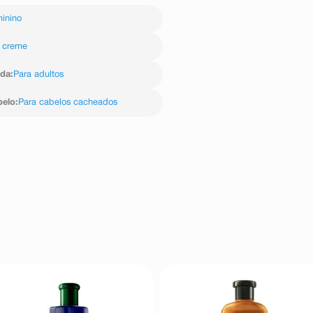
inino
 creme
ida
:
Para adultos
belo
:
Para cabelos cacheados