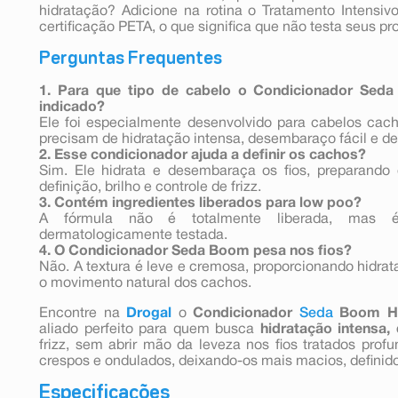
hidratação? Adicione na rotina o Tratamento Intensi
certificação PETA, o que significa que não testa seus pr
Perguntas Frequentes
1. Para que tipo de cabelo o Condicionador Sed
indicado?
Ele foi especialmente desenvolvido para cabelos cac
precisam de hidratação intensa, desembaraço fácil e de
2. Esse condicionador ajuda a definir os cachos?
Sim. Ele hidrata e desembaraça os fios, preparando
definição, brilho e controle de frizz.
3. Contém ingredientes liberados para low poo?
A fórmula não é totalmente liberada, mas 
dermatologicamente testada.
4. O Condicionador Seda Boom pesa nos fios?
Não. A textura é leve e cremosa, proporcionando hidrat
o movimento natural dos cachos.
Encontre na
Drogal
o
Condicionador
Seda
Boom Hi
aliado perfeito para quem busca
hidratação intensa,
frizz, sem abrir mão da leveza nos fios tratados pro
crespos e ondulados, deixando-os mais macios, definido
Especificações