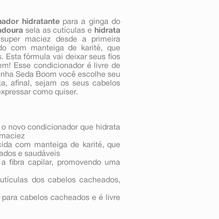
nador hidratante
para a ginga do
adoura
sela as cutículas e
hidrata
 super maciez desde a primeira
do com manteiga de karité, que
 Esta fórmula vai deixar seus fios
m! Esse condicionador é livre de
Linha Seda Boom você escolhe seu
a, afinal, sejam os seus cabelos
expressar como quiser.
o novo condicionador que hidrata
 maciez
cida com manteiga de karité, que
tados e saudáveis
 a fibra capilar, promovendo uma
utículas dos cabelos cacheados,
 para cabelos cacheados e é livre