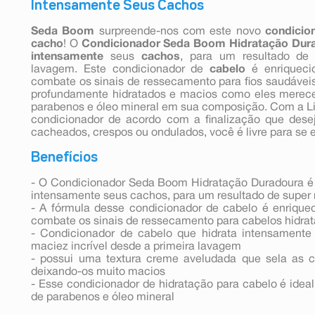
Intensamente Seus Cachos
Seda Boom
surpreende-nos com este novo
condicio
cacho
! O
Condicionador Seda Boom Hidratação Dur
intensamente
seus
cachos
, para um resultado de
lavagem. Este condicionador de
cabelo
é enriqueci
combate os sinais de ressecamento para fios saudáveis.
profundamente hidratados e macios como eles merece
parabenos e óleo mineral em sua composição. Com a 
condicionador de acordo com a finalização que desej
cacheados, crespos ou ondulados, você é livre para se 
Benefícios
- O Condicionador Seda Boom Hidratação Duradoura é 
intensamente seus cachos, para um resultado de super
- A fórmula desse condicionador de cabelo é enrique
combate os sinais de ressecamento para cabelos hidra
- Condicionador de cabelo que hidrata intensamente
maciez incrível desde a primeira lavagem
- possui uma textura creme aveludada que sela as c
deixando-os muito macios
- Esse condicionador de hidratação para cabelo é ideal
de parabenos e óleo mineral