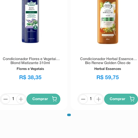
Condicionador Flores e Vegetais
Condicionador Herbal Essences
Blond Matizante 310ml
Bio Renew Golden Óleo de
Moringa 400ml
Flores e Vegetais
Herbal Essences
R$
38
,
35
R$
59
,
75
Comprar
Comprar