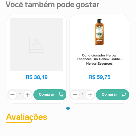
Você também pode gostar
Condicionador Elseve
Condicionador Herbal
Colorvive 400ml
Essences Bio Renew Golden
Óleo de Moringa 400ml
Elseve
Herbal Essences
R$
38
,
19
R$
59
,
75
Comprar
Comprar
Avaliações