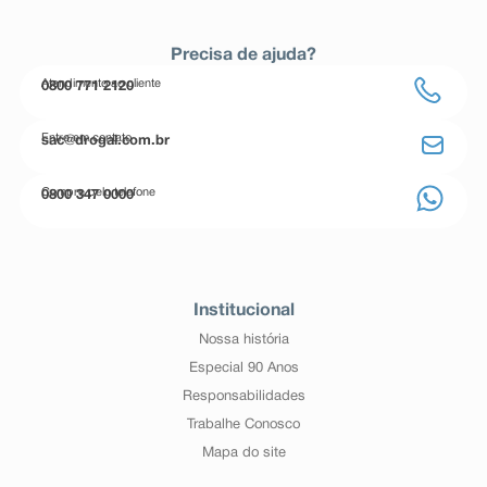
Precisa de ajuda?
Atendimento ao cliente
0800 771 2120
Entre em contato
sac@drogal.com.br
Compre pelo telefone
0800 347 0000
Institucional
Nossa história
Especial 90 Anos
Responsabilidades
Trabalhe Conosco
Mapa do site