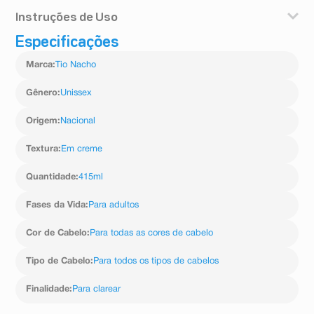
Instruções de Uso
Especificações
Após lavar os cabelos com Shampoo Tío Nacho
Clareador, aplique o Condicionador da linha sobre o
Marca
:
Tio Nacho
cabelo ainda molhado, distribuindo generosamente no
comprimento dos fios até as pontas. Deixe agir por
alguns minutos. Enxágue bem.
Gênero
:
Unissex
Origem
:
Nacional
Textura
:
Em creme
Quantidade
:
415ml
Fases da Vida
:
Para adultos
Cor de Cabelo
:
Para todas as cores de cabelo
Tipo de Cabelo
:
Para todos os tipos de cabelos
Finalidade
:
Para clarear