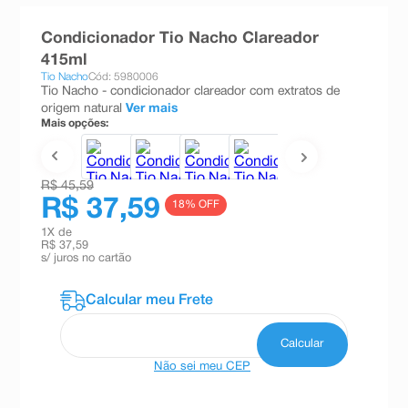
8
º
absorvente
Condicionador Tio Nacho Clareador
9
º
teste gravidez
415ml
Tio Nacho
Cód: 5980006
10
º
esmalte
Tio Nacho - condicionador clareador com extratos de
origem natural
Ver mais
Mais opções:
R$ 45,59
R$ 37,59
18
% OFF
1
X de
R$ 37,59
s/ juros no cartão
Não sei meu CEP