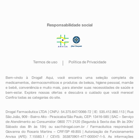
Responsabilidade social
Termos de uso
Política de Privacidade
Bem-vindo à Drogal! Aqui, você encontra uma seleção completa de
medicamentos
,
dermocosméticos e produtos de beleza
,
higiene pessoal
,
mamãe
e bebê
,
conveniência
e muito mais, para atender suas necessidades de saúde e
bem-estar. Explore nossas ofertas e descubra o cuidado que você merece!
Confira todas as categorias do site.
Drogal Farmacêutica LTDA | CNPJ: 54.375.647/0066-72 | IE: 535.412.860.113 | Rua
São João, 909 - Bairro Alto - Piracicaba/São Paulo, CEP: 13416-585 | SAC – Serviço
de Atendimento ao Consumidor: 0800 771 2120 (Segunda à Sexta das 8h às 20h/
Sábado das 8h às 15h) ou
sac@drogal.com.br
/ Farmacêutica responsável:
Giovanna do Rosario Martins – CRF/SP 49.855 | Autorização de Funcionamento
Anvisa (AFE): 7.15583.1 / CEVS: 353870901-477-000047-1-5. As informações