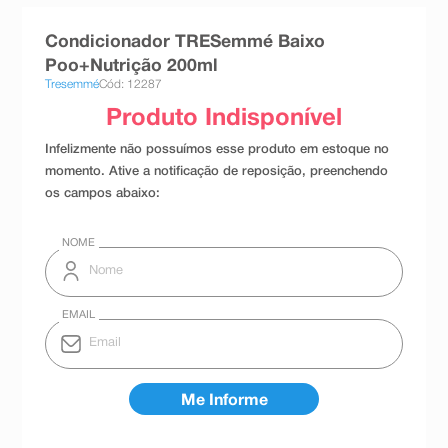
8
º
teste gravidez
Condicionador TRESemmé Baixo
9
º
esmalte
Poo+Nutrição 200ml
Tresemmé
Cód: 12287
10
º
absorvente