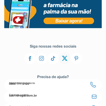
Siga nossas redes sociais
Precisa de ajuda?
Atendimento ao cliente
0800 771 2120
Entre em contato
sac@drogal.com.br