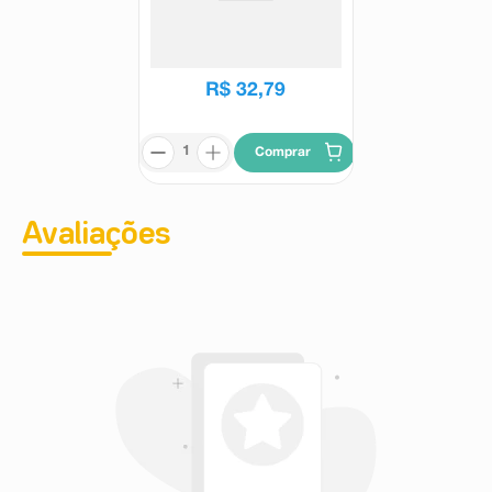
Condicionador Aussie Bye Bye
Frizz 180ml
Aussie
R$
32
,
79
Comprar
Avaliações