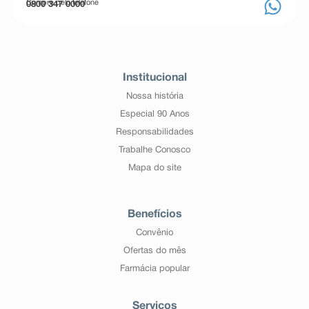
Compre pelo telefone
0800 347 0000
Institucional
Nossa história
Especial 90 Anos
Responsabilidades
Trabalhe Conosco
Mapa do site
Benefícios
Convênio
Ofertas do mês
Farmácia popular
Serviços