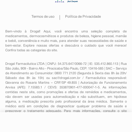
Termos de uso
Política de Privacidade
Bem-vindo à Drogal! Aqui, você encontra uma seleção completa de
medicamentos
,
dermocosméticos e produtos de beleza
,
higiene pessoal
,
mamãe
e bebê
,
conveniência
e muito mais, para atender suas necessidades de saúde e
bem-estar. Explore nossas ofertas e descubra o cuidado que você merece!
Confira todas as categorias do site.
Drogal Farmacêutica LTDA | CNPJ: 54.375.647/0066-72 | IE: 535.412.860.113 | Rua
São João, 909 - Bairro Alto - Piracicaba/São Paulo, CEP: 13416-585 | SAC – Serviço
de Atendimento ao Consumidor: 0800 771 2120 (Segunda à Sexta das 8h às 20h/
Sábado das 8h às 15h) ou
sac@drogal.com.br
/ Farmacêutica responsável:
Giovanna do Rosario Martins – CRF/SP 49.855 | Autorização de Funcionamento
Anvisa (AFE): 7.15583.1 / CEVS: 353870901-477-000047-1-5. As informações
contidas neste site, como promoções e ofertas de remédios e medicamentos,
não devem ser usadas para automedicação e não substituem, em hipótese
alguma, a medicação prescrita pelo profissional da área médica. Somente o
médico está em condições de diagnosticar qualquer problema de saúde e
prescrever o tratamento adequado. Para mais informações, consulte o site
Anvisa. As fotos contidas em nosso site são meramente ilustrativas. Promoções e
preços são válidos apenas para compras on-line, caso haja disponibilidade e
estão sujeitos a alterações no decorrer do dia. Todos os direitos reservados.
-
+
Comprar