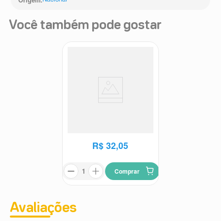
Origem
:
Nacional
Você também pode gostar
Condicionador Flores e
Vegetais Camomila e
Flores e Vegetais
Hamamélis 310ml
R$
32
,
05
Comprar
Avaliações