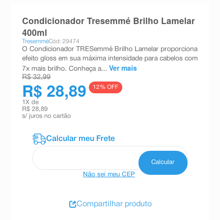
8
º
absorvente
Condicionador Tresemmé Brilho Lamelar
9
º
teste gravidez
400ml
Tresemmé
Cód: 29474
10
º
esmalte
O Condicionador TRESemmé Brilho Lamelar proporciona
efeito gloss em sua máxima intensidade para cabelos com
Ver mais
7x mais brilho. Conheça a...
R$ 32,99
R$ 28,89
12
% OFF
1
X de
R$ 28,89
s/ juros no cartão
Não sei meu CEP
Compartilhar produto