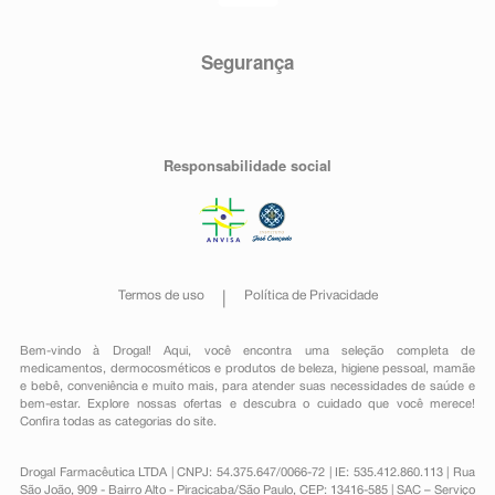
Segurança
Responsabilidade social
Termos de uso
Política de Privacidade
Bem-vindo à Drogal! Aqui, você encontra uma seleção completa de
medicamentos
,
dermocosméticos e produtos de beleza
,
higiene pessoal
,
mamãe
e bebê
,
conveniência
e muito mais, para atender suas necessidades de saúde e
bem-estar. Explore nossas ofertas e descubra o cuidado que você merece!
Confira todas as categorias do site.
Drogal Farmacêutica LTDA | CNPJ: 54.375.647/0066-72 | IE: 535.412.860.113 | Rua
São João, 909 - Bairro Alto - Piracicaba/São Paulo, CEP: 13416-585 | SAC – Serviço