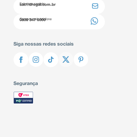
Entre em contato
sac@drogal.com.br
Compre pelo telefone
0800 347 0000
Siga nossas redes sociais
Segurança