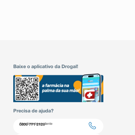
Baixe o aplicativo da Drogal!
Precisa de ajuda?
Atendimento ao cliente
0800 771 2120