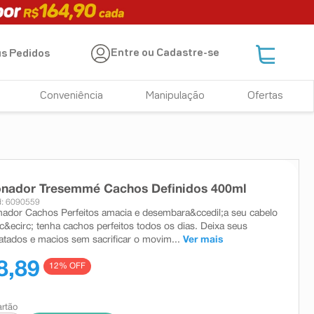
Entre ou Cadastre-se
s Pedidos
Conveniência
Manipulação
Ofertas
onador Tresemmé Cachos Definidos 400ml
: 6090559
ador Cachos Perfeitos amacia e desembara&ccedil;a seu cabelo
c&ecirc; tenha cachos perfeitos todos os dias. Deixa seus
atados e macios sem sacrificar o movim...
Ver mais
8,89
12
% OFF
artão