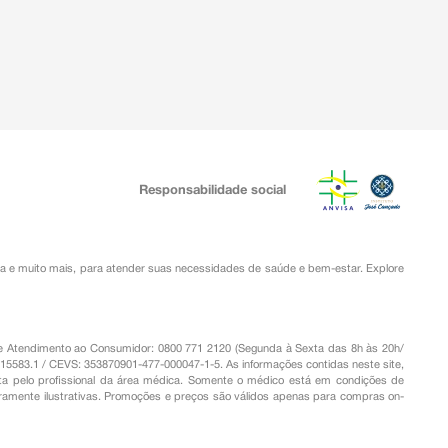
Responsabilidade social
ia
e muito mais, para atender suas necessidades de saúde e bem-estar. Explore
o de Atendimento ao Consumidor: 0800 771 2120 (Segunda à Sexta das 8h às 20h/
.15583.1 / CEVS: 353870901-477-000047-1-5. As informações contidas neste site,
a pelo profissional da área médica. Somente o médico está em condições de
eramente ilustrativas. Promoções e preços são válidos apenas para compras on-