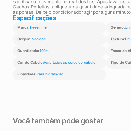
sacrificar o movimento natural dos fios. Após lavar 
Cachos Perfeitos, aplique uma quantidade adequada no
as pontas. Deixe o condicionador agir por alguns minut
Especificações
Marca
:
Tresemmé
Gênero
:
Uni
Origem
:
Nacional
Textura
:
Em
Quantidade
:
400ml
Fases da V
Cor de Cabelo
:
Para todas as cores de cabelo
Tipo de Ca
Finalidade
:
Para hidratação
Você também pode gostar