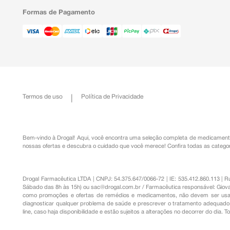
Formas de Pagamento
Termos de uso
Política de Privacidade
Bem-vindo à Drogal! Aqui, você encontra uma seleção completa de
medicament
nossas ofertas e descubra o cuidado que você merece!
Confira todas as categor
Drogal Farmacêutica LTDA | CNPJ: 54.375.647/0066-72 | IE: 535.412.860.113 | 
Sábado das 8h às 15h) ou
sac@drogal.com.br
/ Farmacêutica responsável: Giova
como promoções e ofertas de remédios e medicamentos, não devem ser usada
diagnosticar qualquer problema de saúde e prescrever o tratamento adequado. 
line, caso haja disponibilidade e estão sujeitos a alterações no decorrer do dia. 