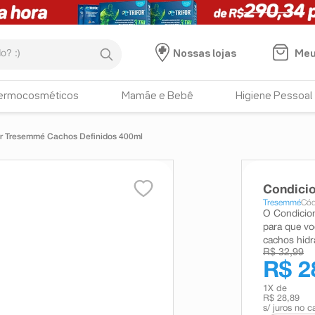
:)
Meu
Nossas lojas
ermocosméticos
Mamãe e Bebê
Higiene Pessoal
r Tresemmé Cachos Definidos 400ml
Condici
Tresemmé
Cód
O Condicion
para que vo
cachos hidr
R$ 32,99
R$ 2
1
X de
R$ 28,89
s/ juros no c