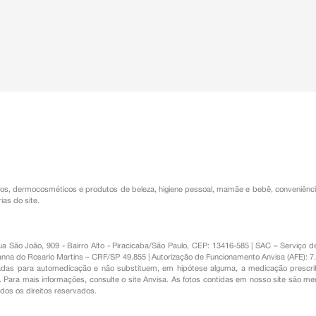
os
,
dermocosméticos e produtos de beleza
,
higiene pessoal
,
mamãe e bebê
,
conveniênc
ias do site.
Rua São João, 909 - Bairro Alto - Piracicaba/São Paulo, CEP: 13416-585 | SAC – Serviç
nna do Rosario Martins – CRF/SP 49.855 | Autorização de Funcionamento Anvisa (AFE): 7
s para automedicação e não substituem, em hipótese alguma, a medicação prescrit
Para mais informações, consulte o site Anvisa. As fotos contidas em nosso site são m
Todos os direitos reservados.