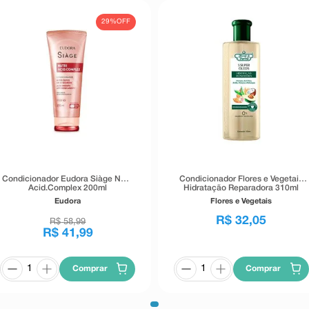
29%
OFF
Condicionador Eudora Siàge Nutri
Condicionador Flores e Vegetais
Acid.Complex 200ml
Hidratação Reparadora 310ml
Eudora
Flores e Vegetais
R$
32
,
05
R$
58
,
99
R$
41
,
99
Comprar
Comprar