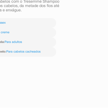
os cabelos com o Tresemmé Shampoo
s cabelos, da metade dos fios até
os e enxágue.
ssex
 creme
ida
:
Para adultos
belo
:
Para cabelos cacheados