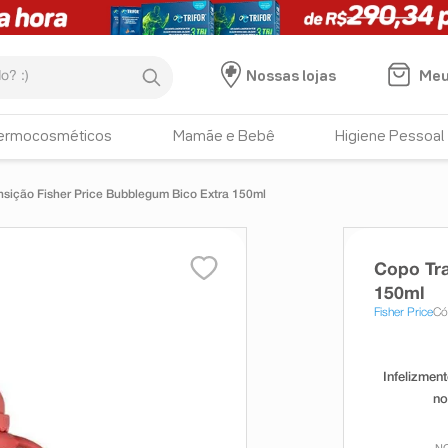
:)
Meu
Nossas lojas
ermocosméticos
Mamãe e Bebê
Higiene Pessoal
nsição Fisher Price Bubblegum Bico Extra 150ml
Copo Tra
150ml
Fisher Price
Có