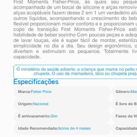
First Moments Fisher-Price, ás quais seu peq
acompanhado de um bocal de silicone e alças removív
alças acopláveis fazem desse 2 em 1 um verdadeiro al
outros líquidos, acompanhando o crescimento do beb
flexível proporcionam maior conforto e e proporcionam 
copo de transição First Moments Fisher-Price es
habilidade de beber sozinho Com poucas peças e ade
de lavar louças, ele é super fácil de montar, esteriliz
simplicidade no dia a dia. Seu design ergonômico, 
divertem e estimulam os pequenos. Totalmente l
capacidade.
O ministério da saúde adverte: a criança que mama no peito
chupeta. O uso da mamadeira, bico ou chupeta preju
Especificações
Marca
:
Fisher Price
Gênero
:
Mas
Origem
:
Nacional
É livre de 
É antivazamento
:
Sim
Fases da V
Idade Recomendada
:
Acima de 4 meses
Capacidad