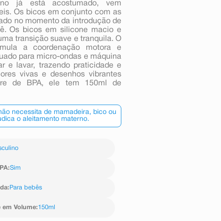
ueno já está acostumado, vem
eis. Os bicos em conjunto com as
iado no momento da introdução de
ê. Os bicos em silicone macio e
uma transição suave e tranquila. O
timula a coordenação motora e
quado para micro-ondas e máquina
ar e lavar, trazendo praticidade e
cores vivas e desenhos vibrantes
ivre de BPA, ele tem 150ml de
 não necessita de mamadeira, bico ou
dica o aleitamento materno.
culino
BPA
:
Sim
ida
:
Para bebês
e em Volume
:
150ml