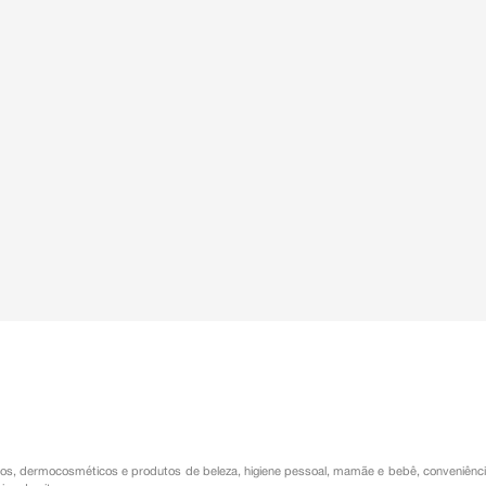
os
,
dermocosméticos e produtos de beleza
,
higiene pessoal
,
mamãe e bebê
,
conveniênc