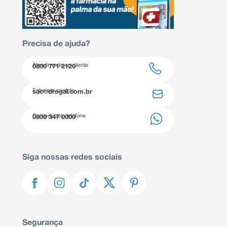
Precisa de ajuda?
Atendimento ao cliente
0800 771 2120
Entre em contato
sac@drogal.com.br
Compre pelo telefone
0800 347 0000
Siga nossas redes sociais
Segurança