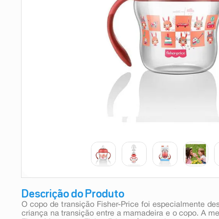
9
º
absorvente
10
º
shampoo
Descrição do Produto
O copo de transição Fisher-Price foi especialmente dese
criança na transição entre a mamadeira e o copo. A m