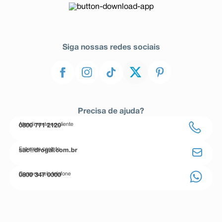
Siga nossas redes sociais
Precisa de ajuda?
Atendimento ao cliente
0800 771 2120
Entre em contato
sac@drogal.com.br
Compre pelo telefone
0800 347 0000