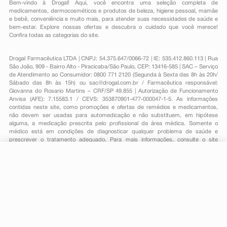
Bem-vindo à Drogal! Aqui, você encontra uma seleção completa de
medicamentos
,
dermocosméticos e produtos de beleza
,
higiene pessoal
,
mamãe
e bebê
,
conveniência
e muito mais, para atender suas necessidades de saúde e
bem-estar. Explore nossas ofertas e descubra o cuidado que você merece!
Confira todas as categorias do site.
Drogal Farmacêutica LTDA | CNPJ: 54.375.647/0066-72 | IE: 535.412.860.113 | Rua
São João, 909 - Bairro Alto - Piracicaba/São Paulo, CEP: 13416-585 | SAC – Serviço
de Atendimento ao Consumidor: 0800 771 2120 (Segunda à Sexta das 8h às 20h/
Sábado das 8h às 15h) ou
sac@drogal.com.br
/ Farmacêutica responsável:
Giovanna do Rosario Martins – CRF/SP 49.855 | Autorização de Funcionamento
Anvisa (AFE): 7.15583.1 / CEVS: 353870901-477-000047-1-5. As informações
contidas neste site, como promoções e ofertas de remédios e medicamentos,
não devem ser usadas para automedicação e não substituem, em hipótese
alguma, a medicação prescrita pelo profissional da área médica. Somente o
médico está em condições de diagnosticar qualquer problema de saúde e
prescrever o tratamento adequado. Para mais informações, consulte o site
Anvisa. As fotos contidas em nosso site são meramente ilustrativas. Promoções e
preços são válidos apenas para compras on-line, caso haja disponibilidade e
estão sujeitos a alterações no decorrer do dia. Todos os direitos reservados.
-
+
Comprar
Powered by