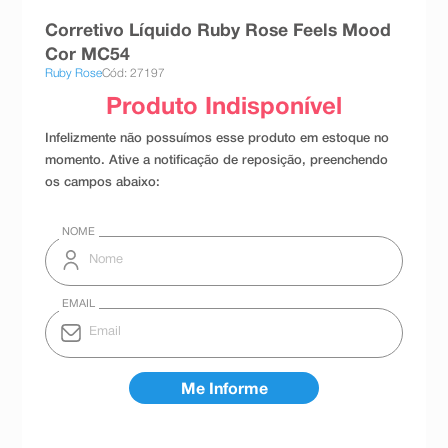
8
º
absorvente
Corretivo Líquido Ruby Rose Feels Mood
Cor MC54
9
º
teste gravidez
Ruby Rose
Cód: 27197
10
º
esmalte