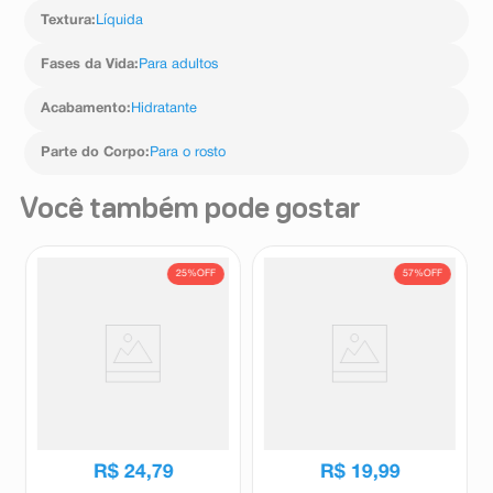
Textura
:
Líquida
Fases da Vida
:
Para adultos
Acabamento
:
Hidratante
Parte do Corpo
:
Para o rosto
Você também pode gostar
25%
OFF
57%
OFF
Fixador de Maquiagem Eu
BB Sérum Vult FPS60 Cor
Amo Charming Efeito Prime
V230 30ml
150ml
Charming
Vult
R$
33
,
05
R$
45
,
99
R$
24
,
79
R$
19
,
99