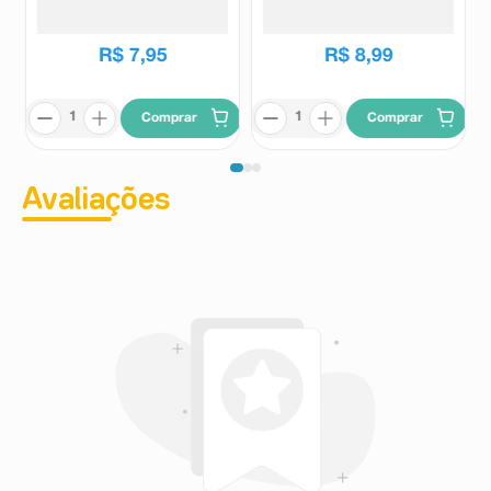
Unidades
Merheje
Unhex
R$
10
,
49
R$
7
,
95
R$
8
,
99
Comprar
Comprar
Avaliações