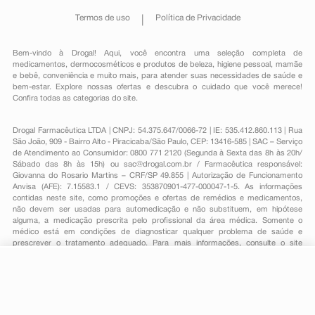
Termos de uso
Política de Privacidade
Bem-vindo à Drogal! Aqui, você encontra uma seleção completa de
medicamentos
,
dermocosméticos e produtos de beleza
,
higiene pessoal
,
mamãe
e bebê
,
conveniência
e muito mais, para atender suas necessidades de saúde e
bem-estar. Explore nossas ofertas e descubra o cuidado que você merece!
Confira todas as categorias do site.
Drogal Farmacêutica LTDA | CNPJ: 54.375.647/0066-72 | IE: 535.412.860.113 | Rua
São João, 909 - Bairro Alto - Piracicaba/São Paulo, CEP: 13416-585 | SAC – Serviço
de Atendimento ao Consumidor: 0800 771 2120 (Segunda à Sexta das 8h às 20h/
Sábado das 8h às 15h) ou
sac@drogal.com.br
/ Farmacêutica responsável:
Giovanna do Rosario Martins – CRF/SP 49.855 | Autorização de Funcionamento
Anvisa (AFE): 7.15583.1 / CEVS: 353870901-477-000047-1-5. As informações
contidas neste site, como promoções e ofertas de remédios e medicamentos,
não devem ser usadas para automedicação e não substituem, em hipótese
alguma, a medicação prescrita pelo profissional da área médica. Somente o
médico está em condições de diagnosticar qualquer problema de saúde e
prescrever o tratamento adequado. Para mais informações, consulte o site
Anvisa. As fotos contidas em nosso site são meramente ilustrativas. Promoções e
preços são válidos apenas para compras on-line, caso haja disponibilidade e
estão sujeitos a alterações no decorrer do dia. Todos os direitos reservados.
R$ 7,69
-
+
Comprar
Em
1
x
R$ 7,69
Powered by