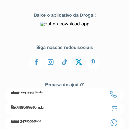
Baixe o aplicativo da Drogal!
Siga nossas redes sociais
Precisa de ajuda?
Atendimento ao cliente
0800 771 2120
Entre em contato
sac@drogal.com.br
Compre pelo telefone
0800 347 0000