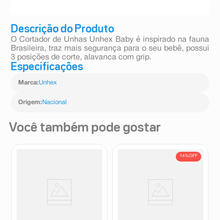
Descrição do Produto
O Cortador de Unhas Unhex Baby é inspirado na fauna
Brasileira, traz mais segurança para o seu bebê, possui
3 posições de corte, alavanca com grip.
Especificações
Marca
:
Unhex
Origem
:
Nacional
Você também pode gostar
14%
OFF
Pinça Depilatória Merheje
Cortador de Unhas Unhex
Basic Inox Ponta Reta 2
Ergo Max X-70 1 Unidade