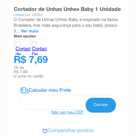
8
º
teste gravidez
Cortador de Unhas Unhex Baby 1 Unidade
Unhex
Cód: 26950
9
º
absorvente
O Cortador de Unhas Unhex Baby é inspirado na fauna
Brasileira, traz mais segurança para o seu bebê, possui
10
º
shampoo
3...
Ver mais
Mais opções:
R$ 7,69
1
X de
R$ 7,69
s/ juros no cartão
Não sei meu CEP
Compartilhar produto