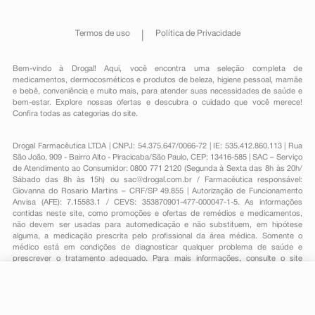
Termos de uso
Política de Privacidade
Bem-vindo à Drogal! Aqui, você encontra uma seleção completa de
medicamentos
,
dermocosméticos e produtos de beleza
,
higiene pessoal
,
mamãe
e bebê
,
conveniência
e muito mais, para atender suas necessidades de saúde e
bem-estar. Explore nossas ofertas e descubra o cuidado que você merece!
Confira todas as categorias do site.
Drogal Farmacêutica LTDA | CNPJ: 54.375.647/0066-72 | IE: 535.412.860.113 | Rua
São João, 909 - Bairro Alto - Piracicaba/São Paulo, CEP: 13416-585 | SAC – Serviço
de Atendimento ao Consumidor: 0800 771 2120 (Segunda à Sexta das 8h às 20h/
Sábado das 8h às 15h) ou
sac@drogal.com.br
/ Farmacêutica responsável:
Giovanna do Rosario Martins – CRF/SP 49.855 | Autorização de Funcionamento
Anvisa (AFE): 7.15583.1 / CEVS: 353870901-477-000047-1-5. As informações
contidas neste site, como promoções e ofertas de remédios e medicamentos,
não devem ser usadas para automedicação e não substituem, em hipótese
alguma, a medicação prescrita pelo profissional da área médica. Somente o
médico está em condições de diagnosticar qualquer problema de saúde e
prescrever o tratamento adequado. Para mais informações, consulte o site
Anvisa. As fotos contidas em nosso site são meramente ilustrativas. Promoções e
preços são válidos apenas para compras on-line, caso haja disponibilidade e
estão sujeitos a alterações no decorrer do dia. Todos os direitos reservados.
R$ 45,65
-
+
Comprar
Em
1
x
R$ 45,65