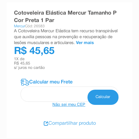
8
º
teste gravidez
Cotoveleira Elástica Mercur Tamanho P
9
º
esmalte
Cor Preta 1 Par
Mercur
Cód: 26583
10
º
absorvente
A Cotoveleira Mercur Elástica tem recurso transpirável
que auxilia pessoas na prevenção e recuperação de
lesões musculares e articulares.
Ver mais
R$ 45,65
1
X de
R$ 45,65
s/ juros no cartão
Não sei meu CEP
Compartilhar produto