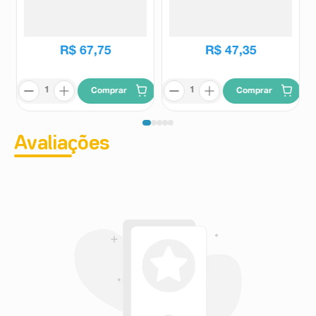
Mercur Velpeau Azul
Simples G 1 Unidade
Mercur
Mercur
R$
67
,
75
R$
47
,
35
Comprar
Comprar
Avaliações