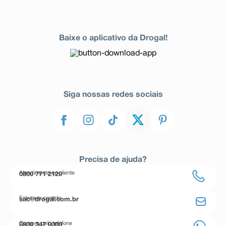
Baixe o aplicativo da Drogal!
Siga nossas redes sociais
Precisa de ajuda?
Atendimento ao cliente
0800 771 2120
Entre em contato
sac@drogal.com.br
Compre pelo telefone
0800 347 0000