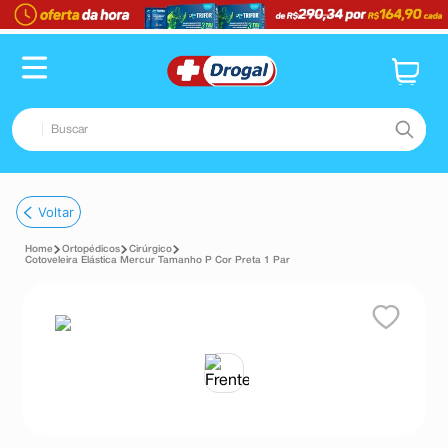
Buscar
TERMOS MAIS BUSCADOS
Voltar
1
º
fralda
Ortopédicos
Cirúrgico
2
º
pampers confort sec max
Cotoveleira Elástica Mercur Tamanho P Cor Preta 1 Par
3
º
dipirona
4
º
lenço umedecido
5
º
tadalafila
6
º
minoxidil
7
º
desodorante