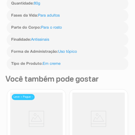
Quantidade
:
80g
Fases da Vida
:
Para adultos
Parte do Corpo
:
Para o rosto
Finalidade
:
Antissinais
Forma de Administração
:
Uso tópico
Tipo de Produto
:
Em creme
Você também pode gostar
Leve + Pague -
Ultra Sérum Facial Simple
Creme Hidratante Facial Anti-
Organic Niacinamida
idade L'Oréal Paris Revitalift