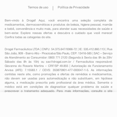
Termos de uso
Política de Privacidade
Bem-vindo à Drogal! Aqui, você encontra uma seleção completa de
medicamentos
,
dermocosméticos e produtos de beleza
,
higiene pessoal
,
mamãe
e bebê
,
conveniência
e muito mais, para atender suas necessidades de saúde e
bem-estar. Explore nossas ofertas e descubra o cuidado que você merece!
Confira todas as categorias do site.
Drogal Farmacêutica LTDA | CNPJ: 54.375.647/0066-72 | IE: 535.412.860.113 | Rua
São João, 909 - Bairro Alto - Piracicaba/São Paulo, CEP: 13416-585 | SAC – Serviço
de Atendimento ao Consumidor: 0800 771 2120 (Segunda à Sexta das 8h às 20h/
Sábado das 8h às 15h) ou
sac@drogal.com.br
/ Farmacêutica responsável:
Giovanna do Rosario Martins – CRF/SP 49.855 | Autorização de Funcionamento
Anvisa (AFE): 7.15583.1 / CEVS: 353870901-477-000047-1-5. As informações
contidas neste site, como promoções e ofertas de remédios e medicamentos,
não devem ser usadas para automedicação e não substituem, em hipótese
alguma, a medicação prescrita pelo profissional da área médica. Somente o
médico está em condições de diagnosticar qualquer problema de saúde e
prescrever o tratamento adequado. Para mais informações, consulte o site
Anvisa. As fotos contidas em nosso site são meramente ilustrativas. Promoções e
preços são válidos apenas para compras on-line, caso haja disponibilidade e
estão sujeitos a alterações no decorrer do dia. Todos os direitos reservados.
-
+
Comprar
Powered by