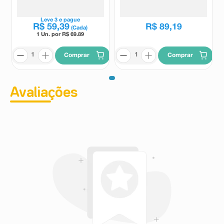
Antioleosidade,
Laser X3 Cicatri Correct FPS25
Simple
L'Oréal
Rejuvenescedor e
30ml
Dermocalmante 30ml
Leve
3
e pague
R$
59
,
39
R$
89
,
19
(Cada)
1 Un. por R$
69.89
Comprar
Comprar
Avaliações