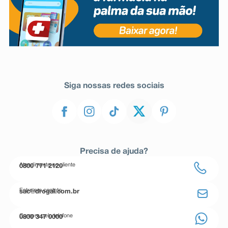
Siga nossas redes sociais
Precisa de ajuda?
Atendimento ao cliente
0800 771 2120
Entre em contato
sac@drogal.com.br
Compre pelo telefone
0800 347 0000