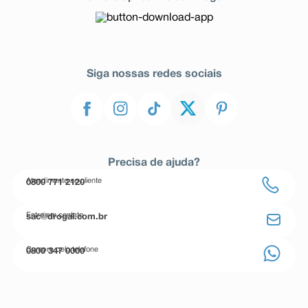
Siga nossas redes sociais
Precisa de ajuda?
Atendimento ao cliente
0800 771 2120
Entre em contato
sac@drogal.com.br
Compre pelo telefone
0800 347 0000