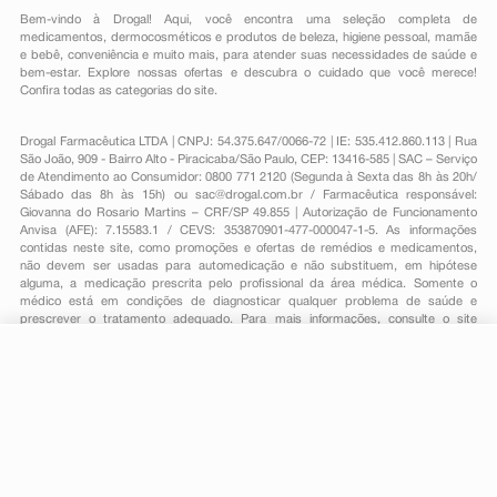
Bem-vindo à Drogal! Aqui, você encontra uma seleção completa de
medicamentos
,
dermocosméticos e produtos de beleza
,
higiene pessoal
,
mamãe
e bebê
,
conveniência
e muito mais, para atender suas necessidades de saúde e
bem-estar. Explore nossas ofertas e descubra o cuidado que você merece!
Confira todas as categorias do site.
Drogal Farmacêutica LTDA | CNPJ: 54.375.647/0066-72 | IE: 535.412.860.113 | Rua
São João, 909 - Bairro Alto - Piracicaba/São Paulo, CEP: 13416-585 | SAC – Serviço
de Atendimento ao Consumidor: 0800 771 2120 (Segunda à Sexta das 8h às 20h/
Sábado das 8h às 15h) ou
sac@drogal.com.br
/ Farmacêutica responsável:
Giovanna do Rosario Martins – CRF/SP 49.855 | Autorização de Funcionamento
Anvisa (AFE): 7.15583.1 / CEVS: 353870901-477-000047-1-5. As informações
contidas neste site, como promoções e ofertas de remédios e medicamentos,
não devem ser usadas para automedicação e não substituem, em hipótese
alguma, a medicação prescrita pelo profissional da área médica. Somente o
médico está em condições de diagnosticar qualquer problema de saúde e
prescrever o tratamento adequado. Para mais informações, consulte o site
Anvisa. As fotos contidas em nosso site são meramente ilustrativas. Promoções e
preços são válidos apenas para compras on-line, caso haja disponibilidade e
estão sujeitos a alterações no decorrer do dia. Todos os direitos reservados.
-
+
Comprar
Powered by