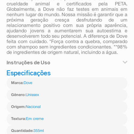
crueldade animal e certificados pela PETA.
Globalmente, a Dove não faz testes em animais em
nenhum lugar do mundo. Nossa missão é garantir que a
próxima geração cresça desfrutando de um
relacionamento positivo com sua própria aparência,
ajudando jovens a aumentarem sua autoestima e
desenvolverem todo seu potencial. A diferença de Dove
feita com cuidado. *Força contra a quebra, comparado
com shampoo sem ingredientes condicionantes. **98%
de ingredientes de origem natural, incluindo a água.
Instruções de Uso
Especificações
Para deixar seus cabelos bem nutridos e definidos,
aplique o produto do meio às pontas depois da lavagem
Marca
:
Dove
e penteie. Sem enxágue. Produto para uso diário. Use
toda a linha Dove Texturas Reais Crespos para
potencializar a textura dos seus cabelos.
Gênero
:
Unissex
Origem
:
Nacional
Textura
:
Em creme
Quantidade
:
355ml