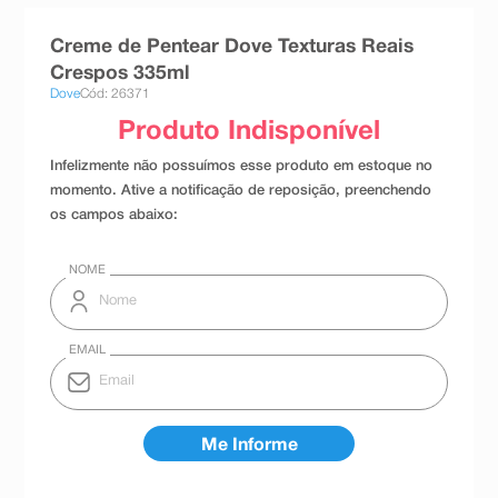
8
º
teste gravidez
Creme de Pentear Dove Texturas Reais
9
º
absorvente
Crespos 335ml
Dove
Cód: 26371
10
º
shampoo