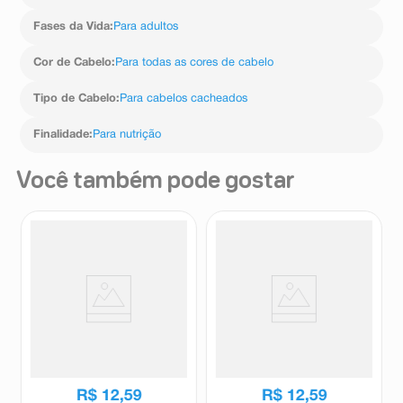
Fases da Vida
:
Para adultos
Cor de Cabelo
:
Para todas as cores de cabelo
Tipo de Cabelo
:
Para cabelos cacheados
Finalidade
:
Para nutrição
Você também pode gostar
Creme para Pentear + Creme
Creme para Pentear + Creme
Hidratante Skala Expert Amido
Hidratante Skala Expert Divino
de Milho 1kg
Potão 1kg
Skala
Skala
R$
12
,
59
R$
12
,
59