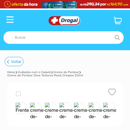
Buscar
TERMOS MAIS BUSCADOS
Voltar
1
º
fralda
Cuidados com o Cabelo
Creme de Pentear
2
º
dipirona
Creme de Pentear Dove Texturas Reais Crespos 335ml
3
º
lenço umedecido
4
º
tadalafila
5
º
minoxidil
6
º
desodorante
7
º
esmalte