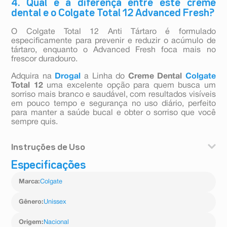
4. Qual é a diferença entre este creme
dental e o Colgate Total 12 Advanced Fresh?
O Colgate Total 12 Anti Tártaro é formulado
especificamente para prevenir e reduzir o acúmulo de
tártaro, enquanto o Advanced Fresh foca mais no
frescor duradouro.
Adquira na
Drogal
a Linha do
Creme Dental
Colgate
Total 12
uma excelente opção para quem busca um
sorriso mais branco e saudável, com resultados visíveis
em pouco tempo e segurança no uso diário, perfeito
para manter a saúde bucal e obter o sorriso que você
sempre quis.
Instruções de Uso
Especificações
- Coloque uma quantidade do tamanho de uma ervilha
na escova de dentes.
Marca
:
Colgate
- Escove os dentes por pelo menos 2 minutos,
abrangendo todas as áreas.
- Concentre-se nos dentes posteriores e na linha da
Gênero
:
Unissex
gengiva, onde o tártaro tende a se formar.
- Enxágue bem e repita ao menos duas vezes ao dia,
Origem
:
Nacional