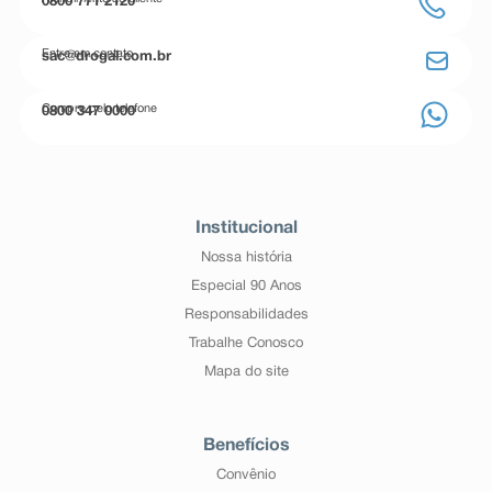
0800 771 2120
Entre em contato
sac@drogal.com.br
Compre pelo telefone
0800 347 0000
Institucional
Nossa história
Especial 90 Anos
Responsabilidades
Trabalhe Conosco
Mapa do site
Benefícios
Convênio