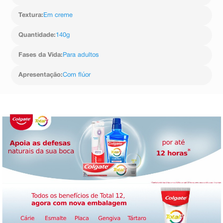
especialmente após as refeições.
- Consulte seu dentista para orientação adicional sobre
Textura
:
Em creme
cuidados específicos.
Quantidade
:
140g
Fases da Vida
:
Para adultos
Apresentação
:
Com flúor