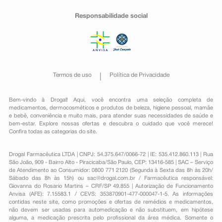
Responsabilidade social
Termos de uso
Política de Privacidade
Bem-vindo à Drogal! Aqui, você encontra uma seleção completa de
medicamentos
,
dermocosméticos e produtos de beleza
,
higiene pessoal
,
mamãe
e bebê
,
conveniência
e muito mais, para atender suas necessidades de saúde e
bem-estar. Explore nossas ofertas e descubra o cuidado que você merece!
Confira todas as categorias do site.
Drogal Farmacêutica LTDA | CNPJ: 54.375.647/0066-72 | IE: 535.412.860.113 | Rua
São João, 909 - Bairro Alto - Piracicaba/São Paulo, CEP: 13416-585 | SAC – Serviço
de Atendimento ao Consumidor: 0800 771 2120 (Segunda à Sexta das 8h às 20h/
Sábado das 8h às 15h) ou
sac@drogal.com.br
/ Farmacêutica responsável:
Giovanna do Rosario Martins – CRF/SP 49.855 | Autorização de Funcionamento
Anvisa (AFE): 7.15583.1 / CEVS: 353870901-477-000047-1-5. As informações
contidas neste site, como promoções e ofertas de remédios e medicamentos,
não devem ser usadas para automedicação e não substituem, em hipótese
alguma, a medicação prescrita pelo profissional da área médica. Somente o