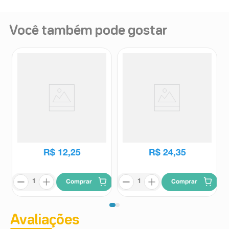
Você também pode gostar
Creme Dental Colgate Total
Creme Dental Oral-B Gengiva
Gengiva Saudável 90g
Detox Proteção Completa
102g
Colgate
Oral-B
R$
12
,
25
R$
24
,
35
Comprar
Comprar
Avaliações