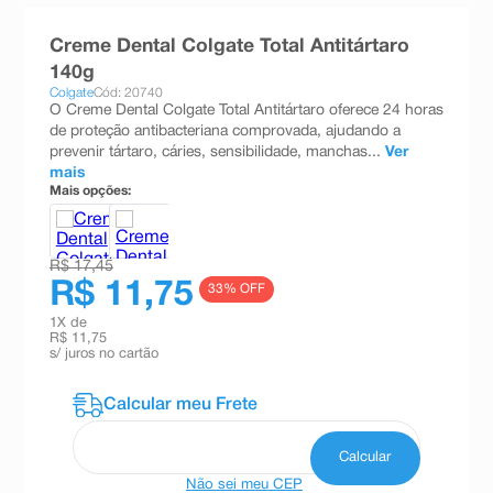
8
º
teste gravidez
Creme Dental Colgate Total Antitártaro
9
º
absorvente
140g
Colgate
Cód: 20740
10
º
shampoo
O Creme Dental Colgate Total Antitártaro oferece 24 horas
de proteção antibacteriana comprovada, ajudando a
prevenir tártaro, cáries, sensibilidade, manchas...
Ver
mais
Mais opções:
R$ 17,45
R$ 11,75
33
% OFF
1
X de
R$ 11,75
s/ juros no cartão
Não sei meu CEP