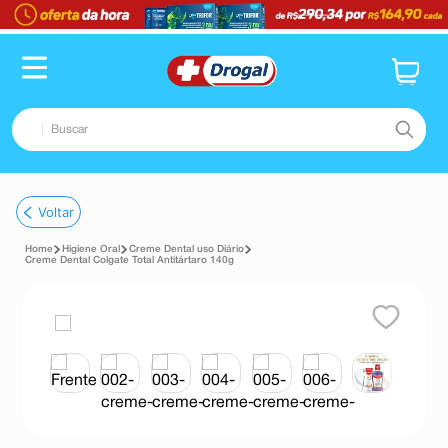
Buscar
TERMOS MAIS BUSCADOS
Voltar
1
º
fralda
Higiene Oral
Creme Dental uso Diário
2
º
dipirona
Creme Dental Colgate Total Antitártaro 140g
3
º
lenço umedecido
4
º
tadalafila
5
º
minoxidil
6
º
desodorante
7
º
esmalte