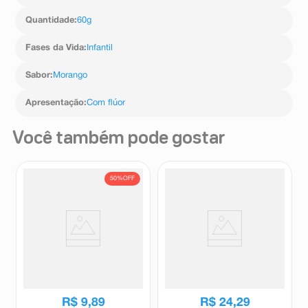
Quantidade
:
60g
Fases da Vida
:
Infantil
Sabor
:
Morango
Apresentação
:
Com flúor
Você também pode gostar
50%
OFF
Gel Dental Carmed Fini
Creme Dental Colgate Baby
Dentaduras 70g
Primeiros Dentinhos Sem
Flúor 50g
Carmed
Colgate
R$
19
,
89
R$
9
,
89
R$
24
,
29