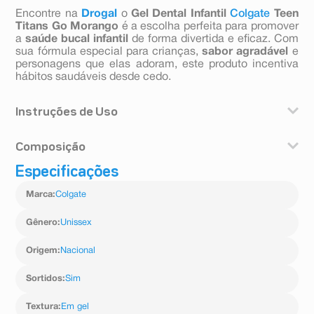
Encontre na
Drogal
o
Gel Dental Infantil
Colgate
Teen
Titans Go Morango
é a escolha perfeita para promover
a
saúde bucal infantil
de forma divertida e eficaz. Com
sua fórmula especial para crianças,
sabor agradável
e
personagens que elas adoram, este produto incentiva
hábitos saudáveis desde cedo.
Instruções de Uso
Escove seus dentes adequadamente após cada
Composição
refeição, 3 vezes ao dia durante dois minutos. Enxaguar
bem depois de escovar. Uso recomendado para
Especificações
Fluoreto de Sódio,
crianças maiores de 6 anos. Use uma quantidade do
tamanho de uma ervilha, com supervisão de um adulto
Marca
:
Colgate
durante a escovação para minimizar a deglutição. Se
estiver ingerindo flúor proveniente de outras fontes,
Gênero
:
Unissex
consulte seu médico ou dentista. Não ingerir.
Origem
:
Nacional
Sortidos
:
Sim
Textura
:
Em gel