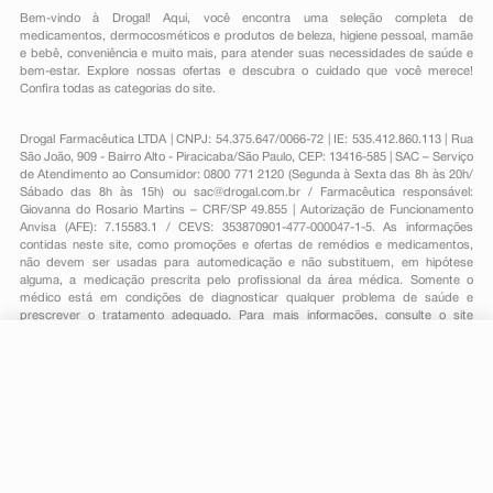
Bem-vindo à Drogal! Aqui, você encontra uma seleção completa de
medicamentos
,
dermocosméticos e produtos de beleza
,
higiene pessoal
,
mamãe
e bebê
,
conveniência
e muito mais, para atender suas necessidades de saúde e
bem-estar. Explore nossas ofertas e descubra o cuidado que você merece!
Confira todas as categorias do site.
Drogal Farmacêutica LTDA | CNPJ: 54.375.647/0066-72 | IE: 535.412.860.113 | Rua
São João, 909 - Bairro Alto - Piracicaba/São Paulo, CEP: 13416-585 | SAC – Serviço
de Atendimento ao Consumidor: 0800 771 2120 (Segunda à Sexta das 8h às 20h/
Sábado das 8h às 15h) ou
sac@drogal.com.br
/ Farmacêutica responsável:
Giovanna do Rosario Martins – CRF/SP 49.855 | Autorização de Funcionamento
Anvisa (AFE): 7.15583.1 / CEVS: 353870901-477-000047-1-5. As informações
contidas neste site, como promoções e ofertas de remédios e medicamentos,
não devem ser usadas para automedicação e não substituem, em hipótese
alguma, a medicação prescrita pelo profissional da área médica. Somente o
médico está em condições de diagnosticar qualquer problema de saúde e
prescrever o tratamento adequado. Para mais informações, consulte o site
Anvisa. As fotos contidas em nosso site são meramente ilustrativas. Promoções e
preços são válidos apenas para compras on-line, caso haja disponibilidade e
estão sujeitos a alterações no decorrer do dia. Todos os direitos reservados.
R$ 10,99
-
+
Comprar
Em
1
x
R$ 10,99
Powered by