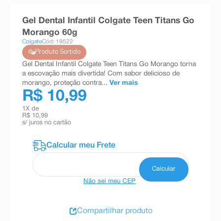
8
º
absorvente
Gel Dental Infantil Colgate Teen Titans Go
9
º
teste gravidez
Morango 60g
Colgate
Cód: 19522
10
º
esmalte
Produto Sortido
Gel Dental Infantil Colgate Teen Titans Go Morango torna
a escovação mais divertida! Com sabor delicioso de
morango, proteção contra...
Ver mais
R$ 10,99
1
X de
R$ 10,99
s/ juros no cartão
Não sei meu CEP
Compartilhar produto