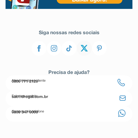
Siga nossas redes sociais
Precisa de ajuda?
Atendimento ao cliente
0800 771 2120
Entre em contato
sac@drogal.com.br
Compre pelo telefone
0800 347 0000