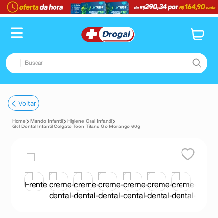
Buscar
TERMOS MAIS BUSCADOS
Voltar
1
º
fralda
Mundo Infantil
Higiene Oral Infantil
2
º
pampers confort sec max
Gel Dental Infantil Colgate Teen Titans Go Morango 60g
3
º
dipirona
4
º
lenço umedecido
5
º
tadalafila
6
º
minoxidil
7
º
desodorante