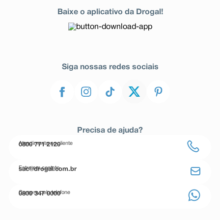
Baixe o aplicativo da Drogal!
Siga nossas redes sociais
Precisa de ajuda?
Atendimento ao cliente
0800 771 2120
Entre em contato
sac@drogal.com.br
Compre pelo telefone
0800 347 0000