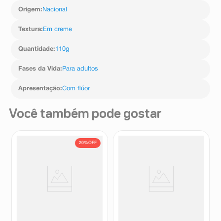
escovação para minimizar a deglutição.
Origem
:
Nacional
Textura
:
Em creme
Quantidade
:
110g
Fases da Vida
:
Para adultos
Apresentação
:
Com flúor
Você também pode gostar
20%
OFF
Creme Dental Sensodyne
Creme Dental Colgate
Original 90g
OrthoGard Uso Diário Cuidado
Ortodôntico 90g
Sensodyne
Orthogard
R$
18
,
79