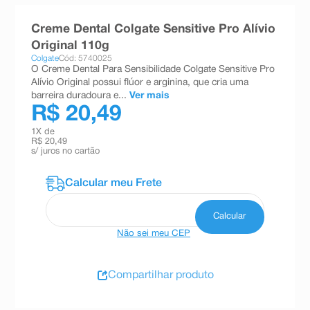
8
º
teste gravidez
Creme Dental Colgate Sensitive Pro Alívio
9
º
absorvente
Original 110g
Colgate
Cód: 5740025
10
º
shampoo
O Creme Dental Para Sensibilidade Colgate Sensitive Pro
Alívio Original possui flúor e arginina, que cria uma
barreira duradoura e...
Ver mais
R$ 20,49
1
X de
R$ 20,49
s/ juros no cartão
Não sei meu CEP
Compartilhar produto