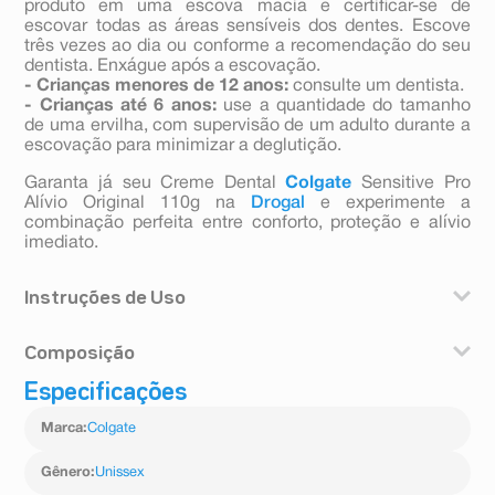
produto em uma escova macia e certificar-se de
escovar todas as áreas sensíveis dos dentes. Escove
três vezes ao dia ou conforme a recomendação do seu
dentista. Enxágue após a escovação.
- Crianças menores de 12 anos:
consulte um dentista.
- Crianças até 6 anos:
use a quantidade do tamanho
de uma ervilha, com supervisão de um adulto durante a
escovação para minimizar a deglutição.
Garanta já seu Creme Dental
Colgate
Sensitive Pro
Alívio Original 110g na
Drogal
e experimente a
combinação perfeita entre conforto, proteção e alívio
imediato.
Instruções de Uso
- Adultos e crianças maiores de 12 anos:
coloque o
Composição
produto em uma escova macia e certificar-se de
escovar todas as áreas sensíveis dos dentes. Escove
Especificações
Monofluorfosfato de sódio e arginina.
três vezes ao dia ou conforme a recomendação do seu
dentista. Enxágue após a escovação.
Marca
:
Colgate
- Crianças menores de 12 anos:
consulte um dentista.
- Crianças até 6 anos:
use a quantidade do tamanho
Gênero
:
Unissex
de uma ervilha, com supervisão de um adulto durante a