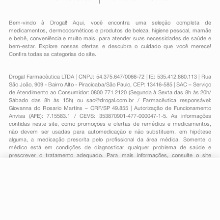
Bem-vindo à Drogal! Aqui, você encontra uma seleção completa de
medicamentos
,
dermocosméticos e produtos de beleza
,
higiene pessoal
,
mamãe
e bebê
,
conveniência
e muito mais, para atender suas necessidades de saúde e
bem-estar. Explore nossas ofertas e descubra o cuidado que você merece!
Confira todas as categorias do site.
Drogal Farmacêutica LTDA | CNPJ: 54.375.647/0066-72 | IE: 535.412.860.113 | Rua
São João, 909 - Bairro Alto - Piracicaba/São Paulo, CEP: 13416-585 | SAC – Serviço
de Atendimento ao Consumidor: 0800 771 2120 (Segunda à Sexta das 8h às 20h/
Sábado das 8h às 15h) ou
sac@drogal.com.br
/ Farmacêutica responsável:
Giovanna do Rosario Martins – CRF/SP 49.855 | Autorização de Funcionamento
Anvisa (AFE): 7.15583.1 / CEVS: 353870901-477-000047-1-5. As informações
contidas neste site, como promoções e ofertas de remédios e medicamentos,
não devem ser usadas para automedicação e não substituem, em hipótese
alguma, a medicação prescrita pelo profissional da área médica. Somente o
médico está em condições de diagnosticar qualquer problema de saúde e
prescrever o tratamento adequado. Para mais informações, consulte o site
Anvisa. As fotos contidas em nosso site são meramente ilustrativas. Promoções e
preços são válidos apenas para compras on-line, caso haja disponibilidade e
estão sujeitos a alterações no decorrer do dia. Todos os direitos reservados.
R$ 20,49
-
+
Comprar
Em
1
x
R$ 20,49
Powered by