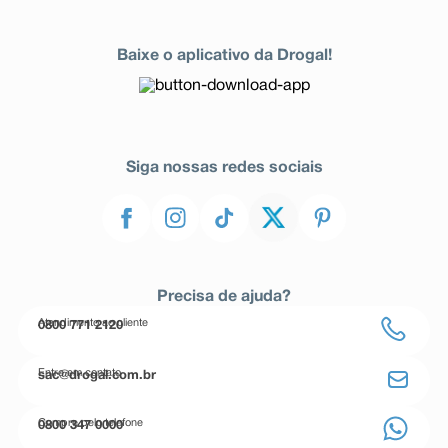
Baixe o aplicativo da Drogal!
Siga nossas redes sociais
Precisa de ajuda?
Atendimento ao cliente
0800 771 2120
Entre em contato
sac@drogal.com.br
Compre pelo telefone
0800 347 0000