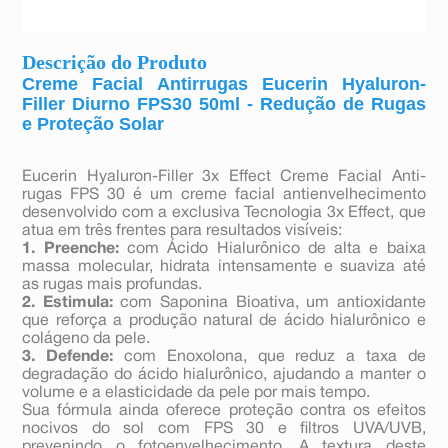
Descrição do Produto
Creme Facial Antirrugas Eucerin Hyaluron-
Filler Diurno FPS30 50ml - Redução de Rugas
e Proteção Solar
Eucerin Hyaluron-Filler 3x Effect Creme Facial Anti-
rugas FPS 30 é um creme facial antienvelhecimento
desenvolvido com a exclusiva Tecnologia 3x Effect, que
atua em três frentes para resultados visíveis:
1. Preenche:
com Ácido Hialurônico de alta e baixa
massa molecular, hidrata intensamente e suaviza até
as rugas mais profundas.
2. Estimula:
com Saponina Bioativa, um antioxidante
que reforça a produção natural de ácido hialurônico e
colágeno da pele.
3. Defende:
com Enoxolona, que reduz a taxa de
degradação do ácido hialurônico, ajudando a manter o
volume e a elasticidade da pele por mais tempo.
Sua fórmula ainda oferece proteção contra os efeitos
nocivos do sol com FPS 30 e filtros UVA/UVB,
prevenindo o fotoenvelhecimento. A textura deste