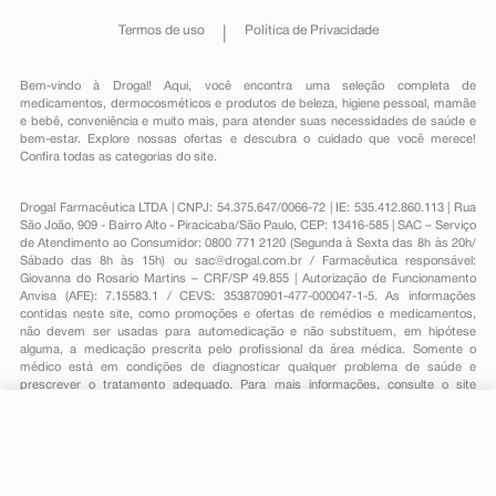
Termos de uso
Política de Privacidade
Bem-vindo à Drogal! Aqui, você encontra uma seleção completa de
medicamentos
,
dermocosméticos e produtos de beleza
,
higiene pessoal
,
mamãe
e bebê
,
conveniência
e muito mais, para atender suas necessidades de saúde e
bem-estar. Explore nossas ofertas e descubra o cuidado que você merece!
Confira todas as categorias do site.
Drogal Farmacêutica LTDA | CNPJ: 54.375.647/0066-72 | IE: 535.412.860.113 | Rua
São João, 909 - Bairro Alto - Piracicaba/São Paulo, CEP: 13416-585 | SAC – Serviço
de Atendimento ao Consumidor: 0800 771 2120 (Segunda à Sexta das 8h às 20h/
Sábado das 8h às 15h) ou
sac@drogal.com.br
/ Farmacêutica responsável:
Giovanna do Rosario Martins – CRF/SP 49.855 | Autorização de Funcionamento
Anvisa (AFE): 7.15583.1 / CEVS: 353870901-477-000047-1-5. As informações
contidas neste site, como promoções e ofertas de remédios e medicamentos,
não devem ser usadas para automedicação e não substituem, em hipótese
alguma, a medicação prescrita pelo profissional da área médica. Somente o
médico está em condições de diagnosticar qualquer problema de saúde e
prescrever o tratamento adequado. Para mais informações, consulte o site
Anvisa. As fotos contidas em nosso site são meramente ilustrativas. Promoções e
preços são válidos apenas para compras on-line, caso haja disponibilidade e
estão sujeitos a alterações no decorrer do dia. Todos os direitos reservados.
R$ 292,99
-
+
Comprar
Em
3
x
R$ 97,66
Powered by