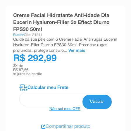
8
º
teste gravidez
Creme Facial Hidratante Anti-idade Dia
9
º
absorvente
Eucerin Hyaluron-Filler 3x Effect Diurno
10
º
shampoo
FPS30 50ml
Eucerin
Cód: 24241
Cuide da sua pele com o Creme Facial Antirrugas Eucerin
Hyaluron-Filler Diurno FPS30 50ml. Preenche rugas
profundas, protege contra o...
Ver mais
R$ 292,99
3
X de
R$ 97,66
s/ juros no cartão
Não sei meu CEP
Compartilhar produto