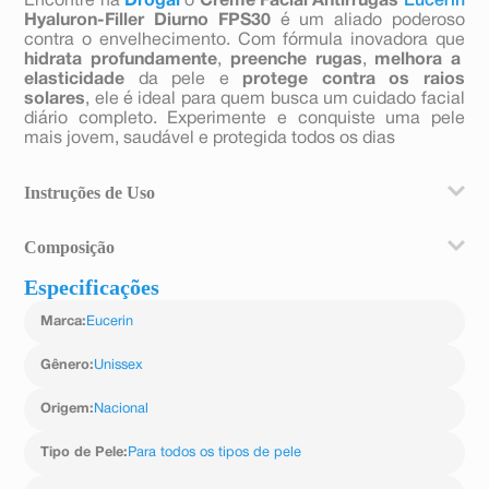
Encontre na
Drogal
o
Creme Facial Antirrugas
Eucerin
Hyaluron-Filler Diurno FPS30
é um aliado poderoso
contra o envelhecimento. Com fórmula inovadora que
hidrata profundamente
,
preenche rugas
,
melhora a
elasticidade
da pele e
protege contra os raios
solares
, ele é ideal para quem busca um cuidado facial
diário completo. Experimente e conquiste uma pele
mais jovem, saudável e protegida todos os dias
Instruções de Uso
Limpeza: Limpe o rosto com um produto adequado para
Composição
o seu tipo de pele, removendo todas as impurezas.
Preparação: Seque a pele suavemente com uma toalha
Especificações
Aqua, Homosalate, Alcohol, Butyl
limpa, sem esfregar.
Methoxydibenzoylmethane, Ethylhexyl Salicylate,
Aplicação: Aplique uma quantidade pequena do creme
Marca
:
Eucerin
Ethylhexyl Triazone, Bis-Ethylhexyloxyphenol
sobre o rosto, pescoço e colo.
Methoxyphenyl Triazine, Butylene Glycol
Massagem: Massageie suavemente em movimentos
Dicaprylate/Dicaprate, Tapioca Starch, Distarch
Gênero
:
Unissex
circulares até que o creme seja completamente absor
Phosphate, C12-15 Alkyl Benzoate,
Phenylbenzimidazole Sulfonic Acid,Isobutylamido
Origem
:
Nacional
Thiazolyl Resorcinol, Glycyrrhiza Inflata Root Extract,
Tocopherol, Glucosylrutin, Isoquercitrin, Glycerin, Cetyl
Tipo de Pele
:
Para todos os tipos de pele
Alcohol, Stearyl Alcohol, Sodium Chloride, Xanthan
Gum, Carbomer, Sodium Hydroxide, Glyceryl Stearate,