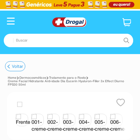
Buscar
TERMOS MAIS BUSCADOS
Voltar
1
º
fralda
Dermocosméticos
Tratamento para o Rosto
2
º
dipirona
Creme Facial Hidratante Anti-idade Dia Eucerin Hyaluron-Filler 3x Effect Diurno
FPS30 50ml
3
º
lenço umedecido
4
º
tadalafila
5
º
minoxidil
6
º
desodorante
7
º
esmalte