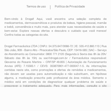
Termos de uso
Política de Privacidade
Bem-vindo à Drogal! Aqui, você encontra uma seleção completa de
medicamentos
,
dermocosméticos e produtos de beleza
,
higiene pessoal
,
mamãe
e bebê
,
conveniência
e muito mais, para atender suas necessidades de saúde e
bem-estar. Explore nossas ofertas e descubra o cuidado que você merece!
Confira todas as categorias do site.
Drogal Farmacêutica LTDA | CNPJ: 54.375.647/0066-72 | IE: 535.412.860.113 | Rua
São João, 909 - Bairro Alto - Piracicaba/São Paulo, CEP: 13416-585 | SAC – Serviço
de Atendimento ao Consumidor: 0800 771 2120 (Segunda à Sexta das 8h às 20h/
Sábado das 8h às 15h) ou
sac@drogal.com.br
/ Farmacêutica responsável:
Giovanna do Rosario Martins – CRF/SP 49.855 | Autorização de Funcionamento
Anvisa (AFE): 7.15583.1 / CEVS: 353870901-477-000047-1-5. As informações
contidas neste site, como promoções e ofertas de remédios e medicamentos,
não devem ser usadas para automedicação e não substituem, em hipótese
alguma, a medicação prescrita pelo profissional da área médica. Somente o
médico está em condições de diagnosticar qualquer problema de saúde e
prescrever o tratamento adequado. Para mais informações, consulte o site
Anvisa. As fotos contidas em nosso site são meramente ilustrativas. Promoções e
preços são válidos apenas para compras on-line, caso haja disponibilidade e
estão sujeitos a alterações no decorrer do dia. Todos os direitos reservados.
-
+
Comprar
Powered by