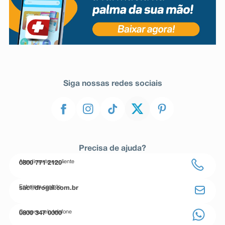
Siga nossas redes sociais
Precisa de ajuda?
Atendimento ao cliente
0800 771 2120
Entre em contato
sac@drogal.com.br
Compre pelo telefone
0800 347 0000