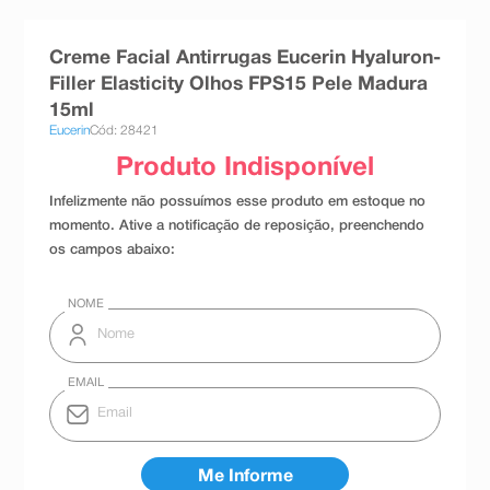
8
º
teste gravidez
Creme Facial Antirrugas Eucerin Hyaluron-
9
º
esmalte
Filler Elasticity Olhos FPS15 Pele Madura
10
º
absorvente
15ml
Eucerin
Cód: 28421