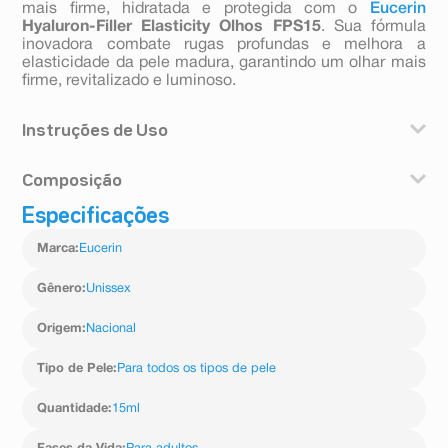
mais firme, hidratada e protegida com o
Eucerin
Hyaluron-Filler Elasticity Olhos FPS15
. Sua fórmula
inovadora combate rugas profundas e melhora a
elasticidade da pele madura, garantindo um olhar mais
firme, revitalizado e luminoso.
Instruções de Uso
Aplique duas vezes ao dia, ao redor da área dos olhos,
Composição
massageando suavemente a pele com as pontas dos
dedos.
Especificações
Aqua, Glycerin, C12-15 Alkyl Benzoate, Ethylhexyl
Salicylate, Octocrylene, Hydrogenated Coco-
Marca
:
Eucerin
Glycerides, Butyl Methoxydibenzoylmethane, Synthetic
Beeswax, Behenyl Alcohol, Methylpropanediol, Glyceryl
Stearate Citrate, Bis-Ethylhexyloxyphenol
Gênero
:
Unissex
Methoxyphenyl Triazine, Stearyl Alcohol, Sodium
Hyaluronate, Arctium Lappa Fruit Extract, Pimpinella
Origem
:
Nacional
Anisum Fruit Extract, Carbomer, Trisodium EDTA,
Sodium Hydroxide, Dimethicone, Phenoxyethanol,
Tipo de Pele
:
Para todos os tipos de pele
Ethylhexylglycerin, 1,2-Hexanediol
Quantidade
:
15ml