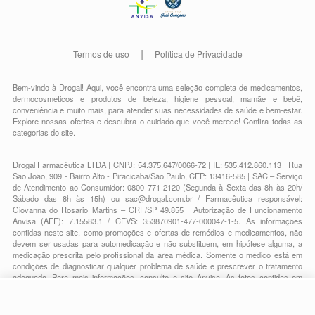
Termos de uso
Política de Privacidade
Bem-vindo à Drogal! Aqui, você encontra uma seleção completa de
medicamentos
,
dermocosméticos e produtos de beleza
,
higiene pessoal
,
mamãe e bebê
,
conveniência
e muito mais, para atender suas necessidades de saúde e bem-estar.
Explore nossas ofertas e descubra o cuidado que você merece!
Confira todas as
categorias do site.
Drogal Farmacêutica LTDA | CNPJ: 54.375.647/0066-72 | IE: 535.412.860.113 | Rua
São João, 909 - Bairro Alto - Piracicaba/São Paulo, CEP: 13416-585 | SAC – Serviço
de Atendimento ao Consumidor: 0800 771 2120 (Segunda à Sexta das 8h às 20h/
Sábado das 8h às 15h) ou
sac@drogal.com.br
/ Farmacêutica responsável:
Giovanna do Rosario Martins – CRF/SP 49.855 | Autorização de Funcionamento
Anvisa (AFE): 7.15583.1 / CEVS: 353870901-477-000047-1-5. As informações
contidas neste site, como promoções e ofertas de remédios e medicamentos, não
devem ser usadas para automedicação e não substituem, em hipótese alguma, a
medicação prescrita pelo profissional da área médica. Somente o médico está em
condições de diagnosticar qualquer problema de saúde e prescrever o tratamento
adequado. Para mais informações, consulte o site Anvisa. As fotos contidas em
nosso site são meramente ilustrativas. Promoções e preços são válidos apenas
para compras on-line, caso haja disponibilidade e estão sujeitos a alterações no
decorrer do dia. Todos os direitos reservados.