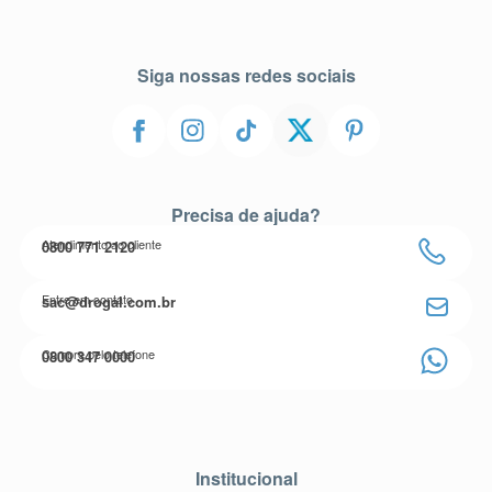
Siga nossas redes sociais
Precisa de ajuda?
Atendimento ao cliente
0800 771 2120
Entre em contato
sac@drogal.com.br
Compre pelo telefone
0800 347 0000
Institucional