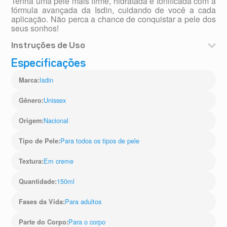
Tenha uma pele mais firme, hidratada e tonificada com a
fórmula avançada da Isdin, cuidando de você a cada
aplicação. Não perca a chance de conquistar a pele dos
seus sonhos!
Instruções de Uso
Aplique na pele limpa e seca 2 vezes ao dia,
Especificações
massageando suavemente até que o creme seja
absorvido. Testado dermatologicamente.
Isdin
Marca
:
Unissex
Gênero
:
Nacional
Origem
:
Para todos os tipos de pele
Tipo de Pele
:
Em creme
Textura
:
150ml
Quantidade
:
Para adultos
Fases da Vida
:
Para o corpo
Parte do Corpo
: