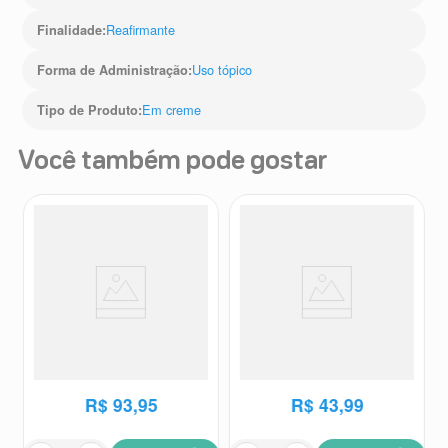
Reafirmante
Finalidade
:
Uso tópico
Forma de Administração
:
Em creme
Tipo de Produto
:
Você também pode gostar
Hidratante Calmante Mustela
Desodorante Antitranpirante
Bebê Pele Muito Sensível
Principia AD-02 70ml
200ml
Mustela
Principia
R$
93
,
95
R$
43
,
99