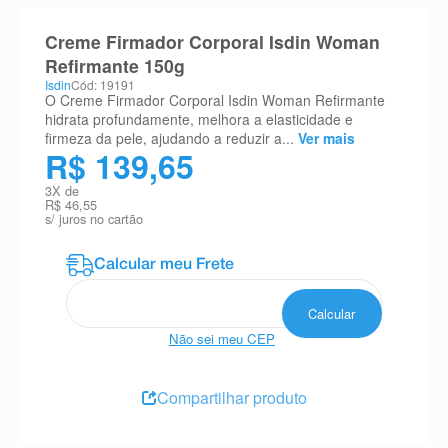
8
º
teste gravidez
Creme Firmador Corporal Isdin Woman
9
º
esmalte
Refirmante 150g
Isdin
Cód: 19191
10
º
absorvente
O Creme Firmador Corporal Isdin Woman Refirmante
hidrata profundamente, melhora a elasticidade e
firmeza da pele, ajudando a reduzir a...
Ver mais
R$ 139,65
3
X de
R$ 46,55
s/ juros no cartão
Não sei meu CEP
Compartilhar produto