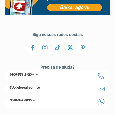
Siga nossas redes sociais
Precisa de ajuda?
Atendimento ao cliente
0800 771 2120
Entre em contato
sac@drogal.com.br
Compre pelo telefone
0800 347 0000