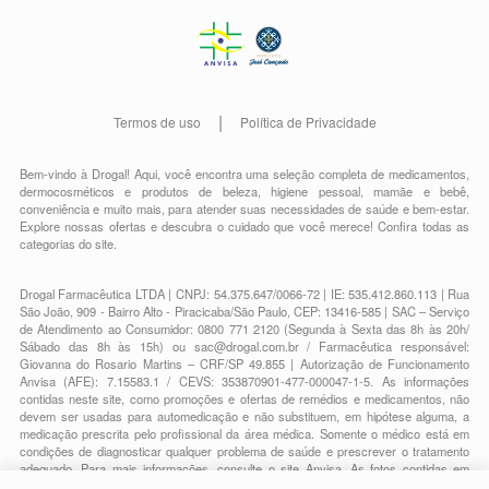
Termos de uso
Política de Privacidade
Bem-vindo à Drogal! Aqui, você encontra uma seleção completa de
medicamentos
,
dermocosméticos e produtos de beleza
,
higiene pessoal
,
mamãe e bebê
,
conveniência
e muito mais, para atender suas necessidades de saúde e bem-estar.
Explore nossas ofertas e descubra o cuidado que você merece!
Confira todas as
categorias do site.
Drogal Farmacêutica LTDA | CNPJ: 54.375.647/0066-72 | IE: 535.412.860.113 | Rua
São João, 909 - Bairro Alto - Piracicaba/São Paulo, CEP: 13416-585 | SAC – Serviço
de Atendimento ao Consumidor: 0800 771 2120 (Segunda à Sexta das 8h às 20h/
Sábado das 8h às 15h) ou
sac@drogal.com.br
/ Farmacêutica responsável:
Giovanna do Rosario Martins – CRF/SP 49.855 | Autorização de Funcionamento
Anvisa (AFE): 7.15583.1 / CEVS: 353870901-477-000047-1-5. As informações
contidas neste site, como promoções e ofertas de remédios e medicamentos, não
devem ser usadas para automedicação e não substituem, em hipótese alguma, a
medicação prescrita pelo profissional da área médica. Somente o médico está em
condições de diagnosticar qualquer problema de saúde e prescrever o tratamento
adequado. Para mais informações, consulte o site Anvisa. As fotos contidas em
nosso site são meramente ilustrativas. Promoções e preços são válidos apenas