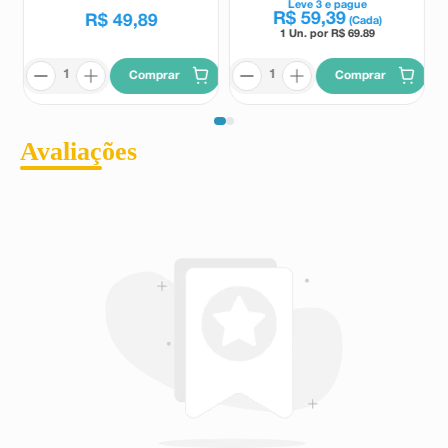
Leve
3
e pague
R$
59
,
39
R$
49
,
89
(Cada)
1 Un. por R$
69.89
Comprar
Comprar
Avaliações