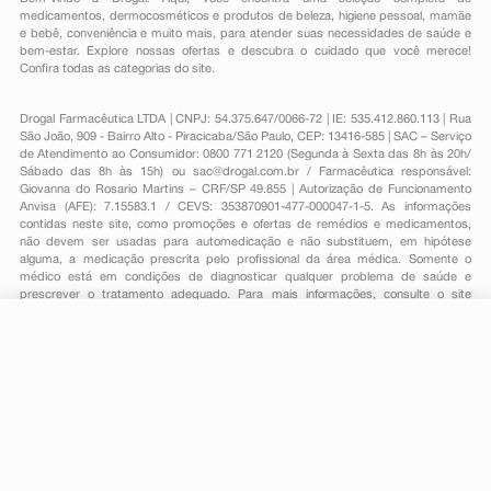
medicamentos
,
dermocosméticos e produtos de beleza
,
higiene pessoal
,
mamãe
e bebê
,
conveniência
e muito mais, para atender suas necessidades de saúde e
bem-estar. Explore nossas ofertas e descubra o cuidado que você merece!
Confira todas as categorias do site.
Drogal Farmacêutica LTDA | CNPJ: 54.375.647/0066-72 | IE: 535.412.860.113 | Rua
São João, 909 - Bairro Alto - Piracicaba/São Paulo, CEP: 13416-585 | SAC – Serviço
de Atendimento ao Consumidor: 0800 771 2120 (Segunda à Sexta das 8h às 20h/
Sábado das 8h às 15h) ou
sac@drogal.com.br
/ Farmacêutica responsável:
Giovanna do Rosario Martins – CRF/SP 49.855 | Autorização de Funcionamento
Anvisa (AFE): 7.15583.1 / CEVS: 353870901-477-000047-1-5. As informações
contidas neste site, como promoções e ofertas de remédios e medicamentos,
não devem ser usadas para automedicação e não substituem, em hipótese
alguma, a medicação prescrita pelo profissional da área médica. Somente o
médico está em condições de diagnosticar qualquer problema de saúde e
prescrever o tratamento adequado. Para mais informações, consulte o site
Anvisa. As fotos contidas em nosso site são meramente ilustrativas. Promoções e
preços são válidos apenas para compras on-line, caso haja disponibilidade e
estão sujeitos a alterações no decorrer do dia. Todos os direitos reservados.
-
+
Comprar
Powered by