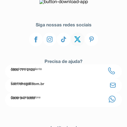
Siga nossas redes sociais
Precisa de ajuda?
Atendimento ao cliente
0800 771 2120
Entre em contato
sac@drogal.com.br
Compre pelo telefone
0800 347 0000