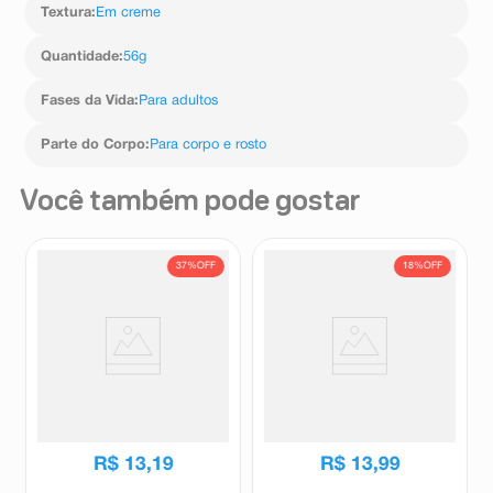
Textura
:
Em creme
Quantidade
:
56g
Fases da Vida
:
Para adultos
Parte do Corpo
:
Para corpo e rosto
Você também pode gostar
37%
OFF
18%
OFF
Creme Sebo De Carneiro
Loção Hidratante Desodorante
Tradicional 200ml
Giovanna Baby Blue 200ml
Sebo De Carneiro
Giovanna baby
R$
20
,
89
R$
16
,
99
R$
13
,
19
R$
13
,
99