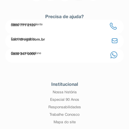
Precisa de ajuda?
Atendimento ao cliente
0800 771 2120
Entre em contato
sac@drogal.com.br
Compre pelo telefone
0800 347 0000
Institucional
Nossa história
Especial 90 Anos
Responsabilidades
Trabalhe Conosco
Mapa do site