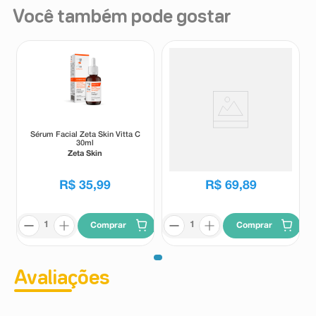
Você também pode gostar
Sérum Facial Zeta Skin Vitta C
Gel de Limpeza Facial Creamy
30ml
Skincare PCA Zinco + Centella
Asiática + Extrato de
Zeta Skin
Creamy
Camomila 200ml
R$
35
,
99
R$
69
,
89
Comprar
Comprar
Avaliações