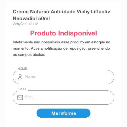
8
º
teste gravidez
Creme Noturno Anti-idade Vichy Liftactiv
9
º
esmalte
Neovadiol 50ml
Vichy
Cód: 12115
10
º
absorvente