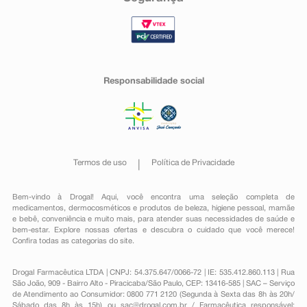
Responsabilidade social
Termos de uso
Política de Privacidade
Bem-vindo à Drogal! Aqui, você encontra uma seleção completa de
medicamentos
,
dermocosméticos e produtos de beleza
,
higiene pessoal
,
mamãe
e bebê
,
conveniência
e muito mais, para atender suas necessidades de saúde e
bem-estar. Explore nossas ofertas e descubra o cuidado que você merece!
Confira todas as categorias do site.
Drogal Farmacêutica LTDA | CNPJ: 54.375.647/0066-72 | IE: 535.412.860.113 | Rua
São João, 909 - Bairro Alto - Piracicaba/São Paulo, CEP: 13416-585 | SAC – Serviço
de Atendimento ao Consumidor: 0800 771 2120 (Segunda à Sexta das 8h às 20h/
Sábado das 8h às 15h) ou
sac@drogal.com.br
/ Farmacêutica responsável: