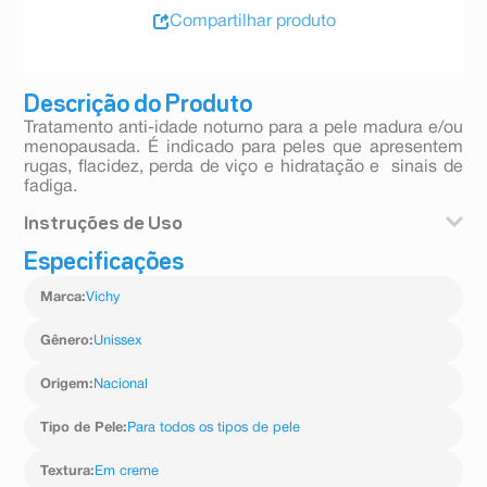
Compartilhar produto
Descrição do Produto
Tratamento anti-idade noturno para a pele madura e/ou
menopausada. É indicado para peles que apresentem
rugas, flacidez, perda de viço e hidratação e sinais de
fadiga.
Instruções de Uso
Especificações
Aplicar à noite, sobre a pele limpa do rosto, pescoço e
colo. Uso diário.
Marca
:
Vichy
Gênero
:
Unissex
Origem
:
Nacional
Tipo de Pele
:
Para todos os tipos de pele
Textura
:
Em creme