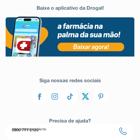
Baixe o aplicativo da Drogal!
Siga nossas redes sociais
Precisa de ajuda?
Atendimento ao cliente
0800 771 2120