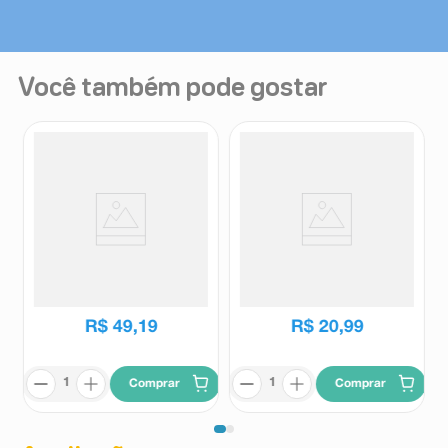
Você também pode gostar
Creme Hidratante Diabettx
Roll On Massageador Gel
Plus 10% Ureia 250g
Flash 120ml
DiabetTX
Gel Flash
R$
49
,
19
R$
20
,
99
Comprar
Comprar