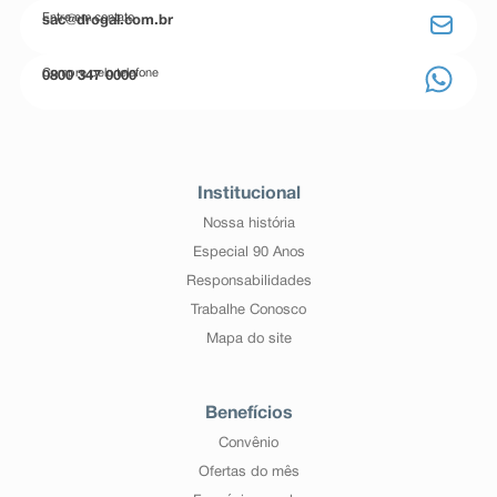
Entre em contato
sac@drogal.com.br
Compre pelo telefone
0800 347 0000
Institucional
Nossa história
Especial 90 Anos
Responsabilidades
Trabalhe Conosco
Mapa do site
Benefícios
Convênio
Ofertas do mês