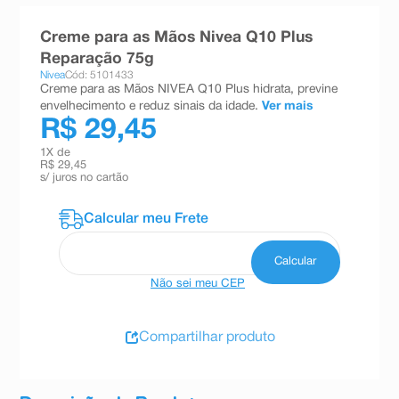
8
º
teste gravidez
Creme para as Mãos Nivea Q10 Plus
9
º
absorvente
Reparação 75g
Nivea
Cód: 5101433
10
º
shampoo
Creme para as Mãos NIVEA Q10 Plus hidrata, previne
envelhecimento e reduz sinais da idade.
Ver mais
R$ 29,45
1
X de
R$ 29,45
s/ juros no cartão
Não sei meu CEP
Compartilhar produto