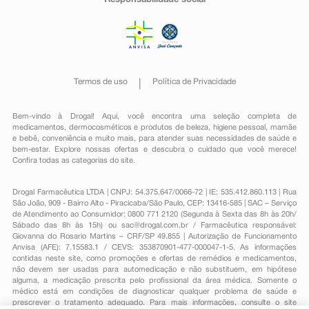
Responsabilidade social
Termos de uso
Política de Privacidade
Bem-vindo à Drogal! Aqui, você encontra uma seleção completa de
medicamentos
,
dermocosméticos e produtos de beleza
,
higiene pessoal
,
mamãe
e bebê
,
conveniência
e muito mais, para atender suas necessidades de saúde e
bem-estar. Explore nossas ofertas e descubra o cuidado que você merece!
Confira todas as categorias do site.
Drogal Farmacêutica LTDA | CNPJ: 54.375.647/0066-72 | IE: 535.412.860.113 | Rua
São João, 909 - Bairro Alto - Piracicaba/São Paulo, CEP: 13416-585 | SAC – Serviço
de Atendimento ao Consumidor: 0800 771 2120 (Segunda à Sexta das 8h às 20h/
Sábado das 8h às 15h) ou
sac@drogal.com.br
/ Farmacêutica responsável:
Giovanna do Rosario Martins – CRF/SP 49.855 | Autorização de Funcionamento
Anvisa (AFE): 7.15583.1 / CEVS: 353870901-477-000047-1-5. As informações
contidas neste site, como promoções e ofertas de remédios e medicamentos,
não devem ser usadas para automedicação e não substituem, em hipótese
alguma, a medicação prescrita pelo profissional da área médica. Somente o
médico está em condições de diagnosticar qualquer problema de saúde e
prescrever o tratamento adequado. Para mais informações, consulte o site