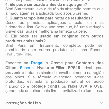
sol e um protetor solar facial com FPS mais alto.
4. Ele pode ser usado antes da maquiagem?
Sim! Sua textura leve e de rápida absorção permite que
a maquiagem seja aplicada logo após o creme.
5. Quanto tempo leva para notar os resultados?
Desde as primeiras aplicações a pele fica mais
hidratada e lisa. Com o uso contínuo, há uma redução
visível das rugas e melhora na firmeza da pele.
6. Ele pode ser usado em conjunto com outros
produtos antissinais?
Sim! Para um tratamento completo, pode ser
combinado com outros produtos da linha Eucerin
Hyaluron-Filler.
Drogal
Creme para Contorno dos
Encontre na
o
Olhos
Hyaluron-Filler FPS15
Eucerin
ideal para
prevenir
e tratar os sinais de envelhecimento na região
dos olhos. Sua fórmula avançada preenche rugas
profundas, estimula a produção natural de ácido
protege contra
raios UVA e UVB
hialurônico e
os
,
garantindo um olhar mais firme, revitalizado e luminoso.
Instruções de Uso