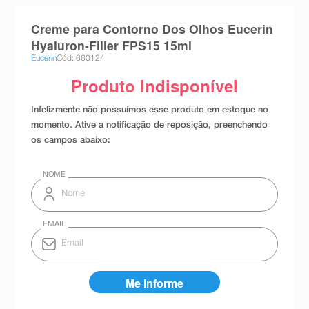
8
º
teste gravidez
Creme para Contorno Dos Olhos Eucerin
9
º
absorvente
Hyaluron-Filler FPS15 15ml
Eucerin
Cód: 660124
10
º
shampoo