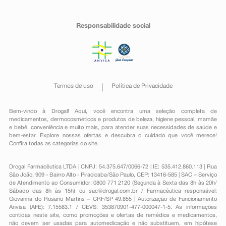
Responsabilidade social
Termos de uso
Política de Privacidade
Bem-vindo à Drogal! Aqui, você encontra uma seleção completa de
medicamentos
,
dermocosméticos e produtos de beleza
,
higiene pessoal
,
mamãe
e bebê
,
conveniência
e muito mais, para atender suas necessidades de saúde e
bem-estar. Explore nossas ofertas e descubra o cuidado que você merece!
Confira todas as categorias do site.
Drogal Farmacêutica LTDA | CNPJ: 54.375.647/0066-72 | IE: 535.412.860.113 | Rua
São João, 909 - Bairro Alto - Piracicaba/São Paulo, CEP: 13416-585 | SAC – Serviço
de Atendimento ao Consumidor: 0800 771 2120 (Segunda à Sexta das 8h às 20h/
Sábado das 8h às 15h) ou
sac@drogal.com.br
/ Farmacêutica responsável:
Giovanna do Rosario Martins – CRF/SP 49.855 | Autorização de Funcionamento
Anvisa (AFE): 7.15583.1 / CEVS: 353870901-477-000047-1-5. As informações
contidas neste site, como promoções e ofertas de remédios e medicamentos,
não devem ser usadas para automedicação e não substituem, em hipótese