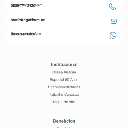
Atendimento ao cliente
0800 771 2120
Entre em contato
sac@drogal.com.br
Compre pelo telefone
0800 347 0000
Institucional
Nossa história
Especial 90 Anos
Responsabilidades
Trabalhe Conosco
Mapa do site
Benefícios