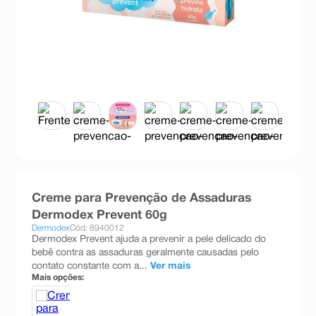
8
º
esmalte
9
º
absorvente
10
º
shampoo
Creme para Prevenção de Assaduras
Dermodex Prevent 60g
Dermodex
Cód: 8940012
Dermodex Prevent ajuda a prevenir a pele delicado do
bebê contra as assaduras geralmente causadas pelo
contato constante com a...
Ver mais
Mais opções: