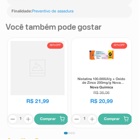
Finalidade
:
Preventivo de assadura
Você também pode gostar
36%
OFF
42%
OFF
Creme Preventivo de
Nistatina 100.000UI/g + Óxido
Assaduras Hipoglós Original
de Zinco 200mg/g Nova
40g
Química Pomada
Hipoglós
Nova Química
Dermatológica 60g
R$
34
,
35
R$
36
,
06
R$
21
,
99
R$
20
,
99
Comprar
Comprar