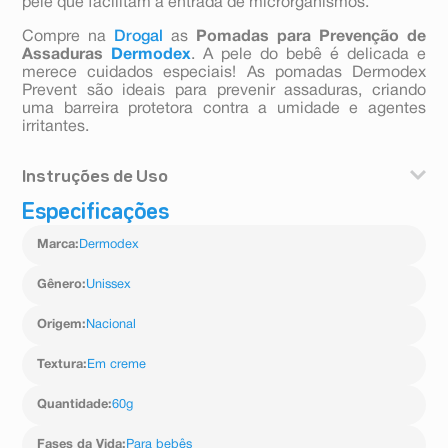
pele que facilitam a entrada de microrganismos.
Compre na
Drogal
as
Pomadas para
Prevenção de
Assaduras
Dermodex
. A pele do bebê é delicada e
merece cuidados especiais! As pomadas Dermodex
Prevent são ideais para prevenir assaduras, criando
uma barreira protetora contra a umidade e agentes
irritantes.
Instruções de Uso
Especificações
Deve ser utilizado a cada troca de fraldas como meio
de prevenção eficaz. Limpe a pele do bebê e aplique
Marca
:
Dermodex
uma camada fina de Dermodex Prevent após o banho e
a cada troca de fraldas.
Gênero
:
Unissex
Origem
:
Nacional
Textura
:
Em creme
Quantidade
:
60g
Fases da Vida
:
Para bebês