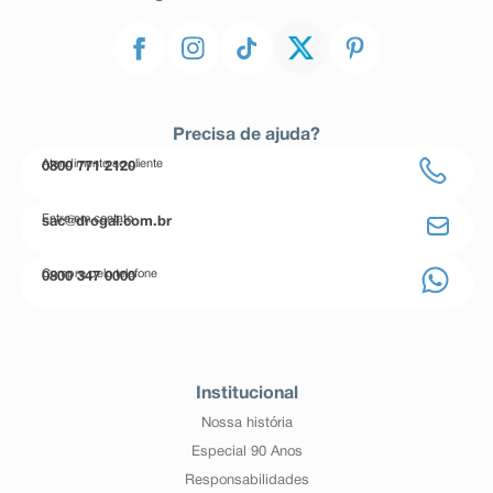
Precisa de ajuda?
Atendimento ao cliente
0800 771 2120
Entre em contato
sac@drogal.com.br
Compre pelo telefone
0800 347 0000
Institucional
Nossa história
Especial 90 Anos
Responsabilidades