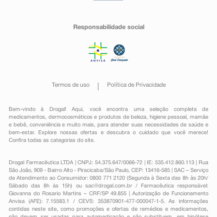
Responsabilidade social
Termos de uso
Política de Privacidade
Bem-vindo à Drogal! Aqui, você encontra uma seleção completa de
medicamentos
,
dermocosméticos e produtos de beleza
,
higiene pessoal
,
mamãe
e bebê
,
conveniência
e muito mais, para atender suas necessidades de saúde e
bem-estar. Explore nossas ofertas e descubra o cuidado que você merece!
Confira todas as categorias do site.
Drogal Farmacêutica LTDA | CNPJ: 54.375.647/0066-72 | IE: 535.412.860.113 | Rua
São João, 909 - Bairro Alto - Piracicaba/São Paulo, CEP: 13416-585 | SAC – Serviço
de Atendimento ao Consumidor: 0800 771 2120 (Segunda à Sexta das 8h às 20h/
Sábado das 8h às 15h) ou
sac@drogal.com.br
/ Farmacêutica responsável:
Giovanna do Rosario Martins – CRF/SP 49.855 | Autorização de Funcionamento
Anvisa (AFE): 7.15583.1 / CEVS: 353870901-477-000047-1-5. As informações
contidas neste site, como promoções e ofertas de remédios e medicamentos,