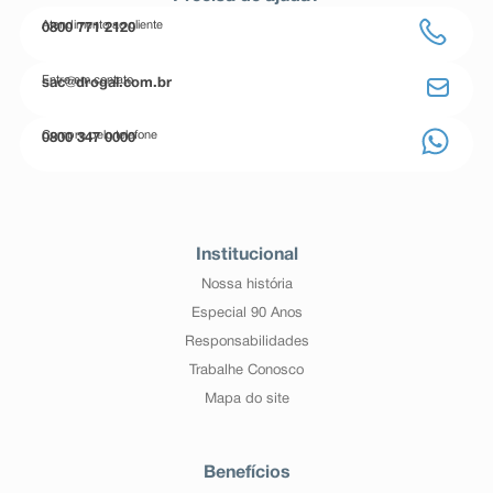
Atendimento ao cliente
0800 771 2120
Entre em contato
sac@drogal.com.br
Compre pelo telefone
0800 347 0000
Institucional
Nossa história
Especial 90 Anos
Responsabilidades
Trabalhe Conosco
Mapa do site
Benefícios