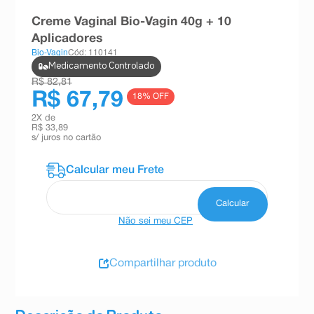
8
º
esmalte
Creme Vaginal Bio-Vagin 40g + 10
Aplicadores
9
º
absorvente
Bio-Vagin
Cód: 110141
10
º
shampoo
Medicamento Controlado
R$ 82,81
R$ 67,79
18
% OFF
2
X de
R$ 33,89
s/ juros no cartão
Não sei meu CEP
Compartilhar produto