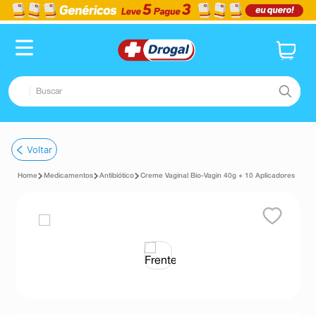
Buscar
TERMOS MAIS BUSCADOS
Voltar
1
º
fralda
Medicamentos
Antibiótico
Creme Vaginal Bio-Vagin 40g + 10 Aplicadores
2
º
dipirona
3
º
lenço umedecido
4
º
tadalafila
5
º
minoxidil
6
º
desodorante
7
º
teste gravidez