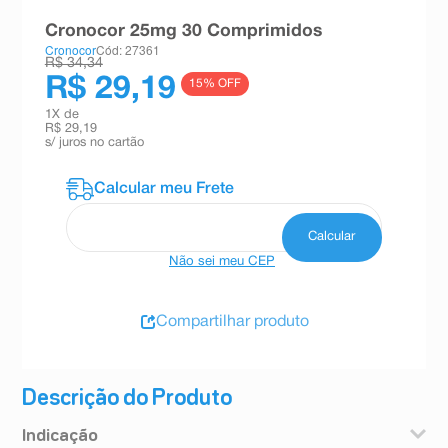
8
º
teste gravidez
Cronocor 25mg 30 Comprimidos
Cronocor
Cód: 27361
9
º
esmalte
R$ 34,34
R$ 29,19
15
% OFF
10
º
absorvente
1
X de
R$ 29,19
s/ juros no cartão
Não sei meu CEP
Compartilhar produto
Descrição do Produto
Indicação