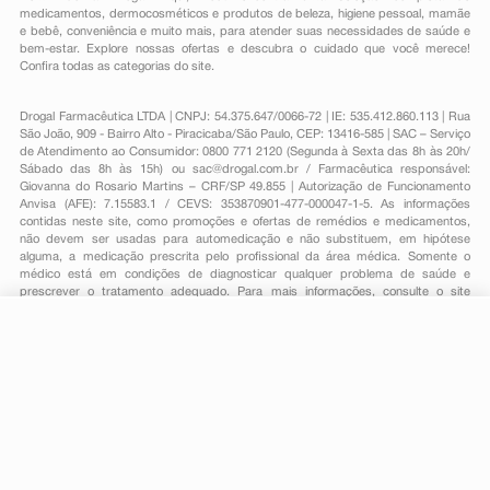
medicamentos
,
dermocosméticos e produtos de beleza
,
higiene pessoal
,
mamãe
e bebê
,
conveniência
e muito mais, para atender suas necessidades de saúde e
bem-estar. Explore nossas ofertas e descubra o cuidado que você merece!
Confira todas as categorias do site.
Drogal Farmacêutica LTDA | CNPJ: 54.375.647/0066-72 | IE: 535.412.860.113 | Rua
São João, 909 - Bairro Alto - Piracicaba/São Paulo, CEP: 13416-585 | SAC – Serviço
de Atendimento ao Consumidor: 0800 771 2120 (Segunda à Sexta das 8h às 20h/
Sábado das 8h às 15h) ou
sac@drogal.com.br
/ Farmacêutica responsável:
Giovanna do Rosario Martins – CRF/SP 49.855 | Autorização de Funcionamento
Anvisa (AFE): 7.15583.1 / CEVS: 353870901-477-000047-1-5. As informações
contidas neste site, como promoções e ofertas de remédios e medicamentos,
não devem ser usadas para automedicação e não substituem, em hipótese
alguma, a medicação prescrita pelo profissional da área médica. Somente o
médico está em condições de diagnosticar qualquer problema de saúde e
prescrever o tratamento adequado. Para mais informações, consulte o site
Anvisa. As fotos contidas em nosso site são meramente ilustrativas. Promoções e
preços são válidos apenas para compras on-line, caso haja disponibilidade e
R$ 34,34
estão sujeitos a alterações no decorrer do dia. Todos os direitos reservados.
-
+
R$ 29,19
Comprar
Em
1
x
R$ 29,19
Powered by