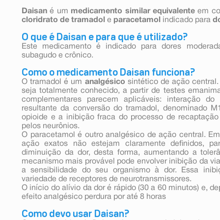
Daisan
é um
medicamento similar equivalente
em com
cloridrato de tramadol
e
paracetamol
indicado para
d
O que é Daisan e para que é utilizado?
Este medicamento é indicado para dores moderada
subagudo e crônico.
Como o medicamento Daisan funciona?
O tramadol é um
analgésico
sintético de ação centra
seja totalmente conhecido, a partir de testes emani
complementares parecem aplicáveis: interação do
resultante da conversão do tramadol, denominado M
opioide e a inibição fraca do processo de recaptação
pelos neurônios.
O paracetamol é outro analgésico de ação central. E
ação exatos não estejam claramente definidos, p
diminuição da dor, desta forma, aumentando a toler
mecanismo mais provável pode envolver inibição da via 
a sensibilidade do seu organismo à dor. Essa ini
variedade de receptores de neurotransmissores.
O início do alívio da dor é rápido (30 a 60 minutos) e, 
efeito analgésico perdura por até 8 horas
Como devo usar Daisan?