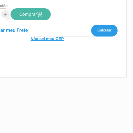
artão
+
Comprar
Não sei meu CEP