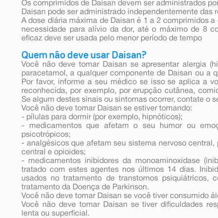
Os comprimidos de Daisan devem ser administrados por 
Daisan pode ser administrado independentemente das r
A dose diária máxima de Daisan é 1 a 2 comprimidos a
necessidade para alívio da dor, até o máximo de 8 
eficaz deve ser usada pelo menor período de tempo
Quem não deve usar Daisan?
Você não deve tomar Daisan se apresentar alergia (hi
paracetamol, a qualquer componente de Daisan ou a qu
Por favor, informe a seu médico se isso se aplica a vo
reconhecida, por exemplo, por erupção cutânea, comic
Se algum destes sinais ou sintomas ocorrer, contate o
Você não deve tomar Daisan se estiver tomando:
- pílulas para dormir (por exemplo, hipnóticos);
- medicamentos que afetam o seu humor ou emoçõ
psicotrópicos;
- analgésicos que afetam seu sistema nervoso central,
central e opioides;
- medicamentos inibidores da monoaminoxidase (inib
tratado com estes agentes nos últimos 14 dias. Ini
usados no tratamento de transtornos psiquiátricos
tratamento da Doença de Parkinson.
Você não deve tomar Daisan se você tiver consumido ál
Você não deve tomar Daisan se tiver dificuldades res
lenta ou superficial.