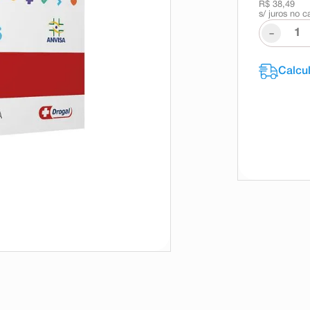
R$ 38,49
s/ juros no c
-