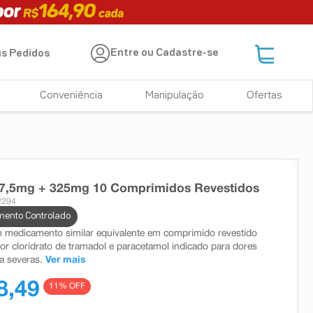
Entre ou Cadastre-se
s Pedidos
Conveniência
Manipulação
Ofertas
37,5mg + 325mg 10 Comprimidos Revestidos
2294
ento Controlado
 medicamento similar equivalente em comprimido revestido
r cloridrato de tramadol e paracetamol indicado para dores
a severas.
Ver mais
8,49
11
% OFF