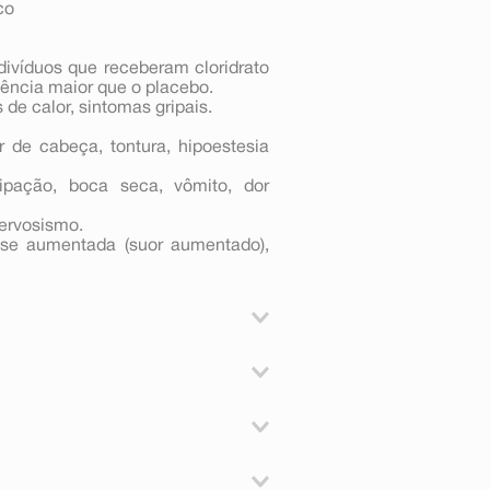
co
ivíduos que receberam cloridrato
dência maior que o placebo.
de calor, sintomas gripais.
r de cabeça, tontura, hipoestesia
stipação, boca seca, vômito, dor
nervosismo.
rese aumentada (suor aumentado),
s a severas de caráter agudo,
persensibilidade) ao tramadol, ao
alquer outro analgésico opiáceo.
cê. A hipersensibilidade pode ser
hão, falta de ar ou face inchada.
 por via oral. Daisan pode ser