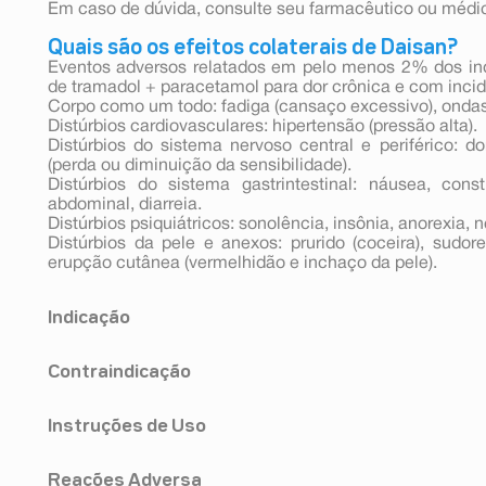
Em caso de dúvida, consulte seu farmacêutico ou médi
Quais são os efeitos colaterais de Daisan?
Eventos adversos relatados em pelo menos 2% dos ind
de tramadol + paracetamol para dor crônica e com inci
Corpo como um todo: fadiga (cansaço excessivo), ondas 
Distúrbios cardiovasculares: hipertensão (pressão alta).
Distúrbios do sistema nervoso central e periférico: do
(perda ou diminuição da sensibilidade).
Distúrbios do sistema gastrintestinal: náusea, con
abdominal, diarreia.
Distúrbios psiquiátricos: sonolência, insônia, anorexia, 
Distúrbios da pele e anexos: prurido (coceira), sudo
erupção cutânea (vermelhidão e inchaço da pele).
Indicação
Este medicamento é indicado para dores moderada
Contraindicação
subagudo e crônico
Você não deve tomar Daisan se apresentar alergia (hi
Instruções de Uso
paracetamol, a qualquer componente de Daisan ou a qu
Por favor, informe a seu médico se isso se aplica a vo
Administração
reconhecida, por exemplo, por erupção cutânea, comic
Reações Adversa
Os comprimidos de Daisan devem ser administrados