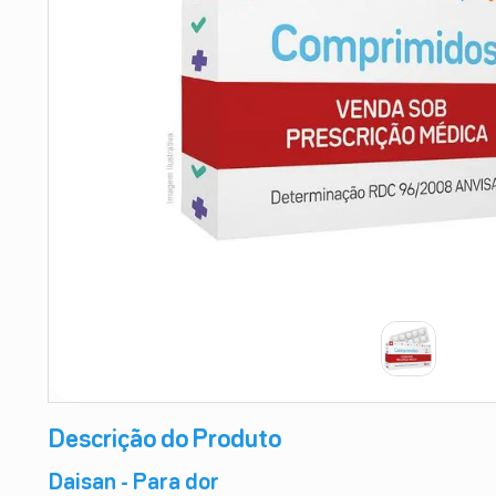
9
º
absorvente
10
º
shampoo
Descrição do Produto
Daisan - Para dor