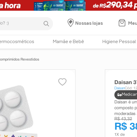
:)
Meu
Nossas lojas
ermocosméticos
Mamãe e Bebê
Higiene Pessoal
omprimidos Revestidos
Daisan 
Daisan
Cód: 1
Medicam
Daisan é um
composto po
moderadas 
R$ 43,32
R$ 3
1
X de