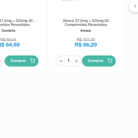
37,5mg + 325mg 30
Atrace 37,5mg + 325mg 30
midos Revestidos
Comprimidos Revestidos
Combfix
Atrace
R$
80
,
54
R$
107
,
30
R$
64
,
69
R$
86
,
29
Comprar
Comprar