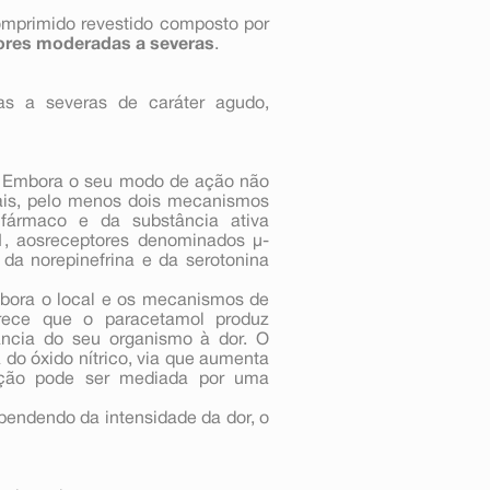
primido revestido composto por
ores moderadas a severas
.
s a severas de caráter agudo,
l. Embora o seu modo de ação não
mais, pelo menos dois mecanismos
 fármaco e da substância ativa
1, aosreceptores denominados µ-
 da norepinefrina e da serotonina
mbora o local e os mecanismos de
arece que o paracetamol produz
ância do seu organismo à dor. O
do óxido nítrico, via que aumenta
bição pode ser mediada por uma
dependendo da intensidade da dor, o