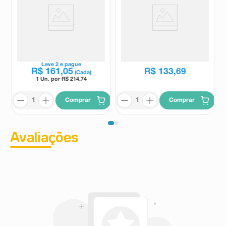
Pristiq 50mg 28 Comprimidos
Vensate LP 150mg 30 Cápsulas
Revestidos de Liberação
Controlada
Pristiq
Vensate
R$
166
,
18
Leve
2
e pague
R$
161
,
05
R$
133
,
69
(Cada)
1 Un. por R$
214.74
Comprar
Comprar
Avaliações