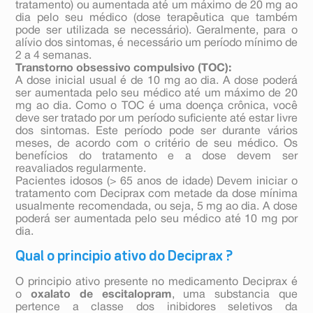
tratamento) ou aumentada até um máximo de 20 mg ao
dia pelo seu médico (dose terapêutica que também
pode ser utilizada se necessário). Geralmente, para o
alívio dos sintomas, é necessário um período mínimo de
2 a 4 semanas.
Transtorno obsessivo compulsivo (TOC):
A dose inicial usual é de 10 mg ao dia. A dose poderá
ser aumentada pelo seu médico até um máximo de 20
mg ao dia. Como o TOC é uma doença crônica, você
deve ser tratado por um período suficiente até estar livre
dos sintomas. Este período pode ser durante vários
meses, de acordo com o critério de seu médico. Os
benefícios do tratamento e a dose devem ser
reavaliados regularmente.
Pacientes idosos (> 65 anos de idade) Devem iniciar o
tratamento com Deciprax com metade da dose mínima
usualmente recomendada, ou seja, 5 mg ao dia. A dose
poderá ser aumentada pelo seu médico até 10 mg por
dia.
Qual o principio ativo do Deciprax ?
O principio ativo presente no medicamento Deciprax é
o
oxalato de escitalopram
, uma substancia que
pertence a classe dos inibidores seletivos da