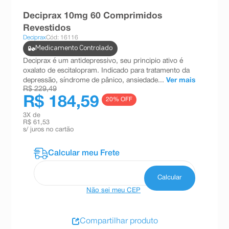
8
º
teste gravidez
Deciprax 10mg 60 Comprimidos
Revestidos
9
º
absorvente
Deciprax
Cód: 16116
10
º
shampoo
Medicamento Controlado
Deciprax é um antidepressivo, seu principio ativo é
oxalato de escitalopram. Indicado para tratamento da
depressão, síndrome de pânico, ansiedade...
Ver mais
R$ 229,49
R$ 184,59
20
% OFF
3
X de
R$ 61,53
s/ juros no cartão
Não sei meu CEP
Compartilhar produto