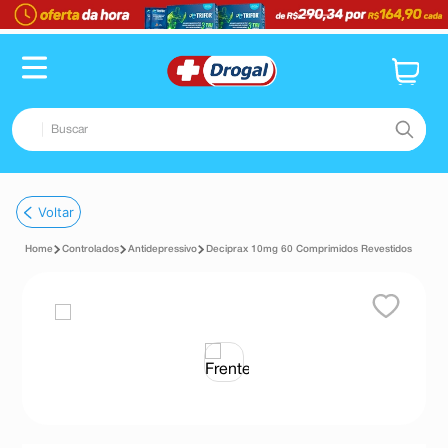
Buscar
TERMOS MAIS BUSCADOS
Voltar
1
º
fralda
Controlados
Antidepressivo
Deciprax 10mg 60 Comprimidos Revestidos
2
º
dipirona
3
º
lenço umedecido
4
º
tadalafila
5
º
minoxidil
6
º
desodorante
7
º
esmalte