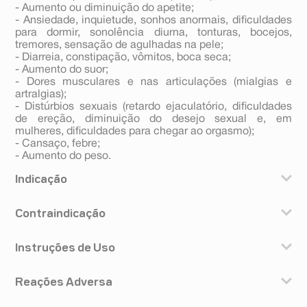
- Aumento ou diminuição do apetite;
- Ansiedade, inquietude, sonhos anormais, dificuldades
para dormir, sonolência diurna, tonturas, bocejos,
tremores, sensação de agulhadas na pele;
- Diarreia, constipação, vômitos, boca seca;
- Aumento do suor;
- Dores musculares e nas articulações (mialgias e
artralgias);
- Distúrbios sexuais (retardo ejaculatório, dificuldades
de ereção, diminuição do desejo sexual e, em
mulheres, dificuldades para chegar ao orgasmo);
- Cansaço, febre;
- Aumento do peso.
Indicação
Deciprax® é indicado para: • tratamento e prevenção da
Contraindicação
recaída ou recorrência da depressão; • tratamento do
Transtorno do Pânico, com ou sem agorafobia; •
tratamento do Transtorno de Ansiedade Generalizada
Instruções de Uso
Não tomar Deciprax® se você for alérgico a qualquer um
(TAG); • tratamento do Transtorno de Ansiedade Social
dos componentes mencionados anteriormente (veja
(fobia social); • tratamento do Transtorno Obsessivo
A dose recomendada normalmente é de 10mg ao dia.
em: “Composição”). Não tomar Deciprax® se estiver em
Compulsivo (TOC).
Reações Adversa
Dependendo da resposta individual, a dose pode ser
uso de medicamentos conhecidos como Inibidores da
aumentada pelo seu médico até um máximo de 20mg
Monoaminoxidase (IMAO), incluindo selegilina (usada
Procure o seu médico se você apresentar algum dos