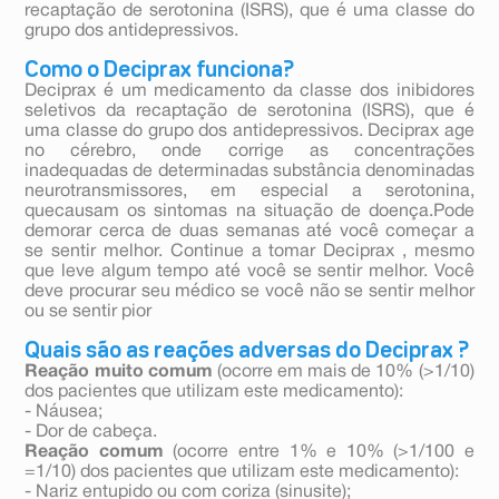
recaptação de serotonina (ISRS), que é uma classe do
grupo dos antidepressivos.
Como o Deciprax funciona?
Deciprax é um medicamento da classe dos inibidores
seletivos da recaptação de serotonina (ISRS), que é
uma classe do grupo dos antidepressivos. Deciprax age
no cérebro, onde corrige as concentrações
inadequadas de determinadas substância denominadas
neurotransmissores, em especial a serotonina,
quecausam os sintomas na situação de doença.Pode
demorar cerca de duas semanas até você começar a
se sentir melhor. Continue a tomar Deciprax , mesmo
que leve algum tempo até você se sentir melhor. Você
deve procurar seu médico se você não se sentir melhor
ou se sentir pior
Quais são as reações adversas do Deciprax ?
Reação muito comum
(ocorre em mais de 10% (>1/10)
dos pacientes que utilizam este medicamento):
- Náusea;
- Dor de cabeça.
Reação comum
(ocorre entre 1% e 10% (>1/100 e
=1/10) dos pacientes que utilizam este medicamento):
- Nariz entupido ou com coriza (sinusite);