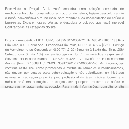
Bem-vindo à Drogal! Aqui, você encontra uma seleção completa de
medicamentos
,
dermocosméticos e produtos de beleza
,
higiene pessoal
,
mamãe
e bebê
,
conveniência
e muito mais, para atender suas necessidades de saúde e
bem-estar. Explore nossas ofertas e descubra o cuidado que você merece!
Confira todas as categorias do site.
Drogal Farmacêutica LTDA | CNPJ: 54.375.647/0066-72 | IE: 535.412.860.113 | Rua
São João, 909 - Bairro Alto - Piracicaba/São Paulo, CEP: 13416-585 | SAC – Serviço
de Atendimento ao Consumidor: 0800 771 2120 (Segunda à Sexta das 8h às 20h/
Sábado das 8h às 15h) ou
sac@drogal.com.br
/ Farmacêutica responsável:
Giovanna do Rosario Martins – CRF/SP 49.855 | Autorização de Funcionamento
Anvisa (AFE): 7.15583.1 / CEVS: 353870901-477-000047-1-5. As informações
contidas neste site, como promoções e ofertas de remédios e medicamentos,
não devem ser usadas para automedicação e não substituem, em hipótese
alguma, a medicação prescrita pelo profissional da área médica. Somente o
médico está em condições de diagnosticar qualquer problema de saúde e
prescrever o tratamento adequado. Para mais informações, consulte o site
Anvisa. As fotos contidas em nosso site são meramente ilustrativas. Promoções e
preços são válidos apenas para compras on-line, caso haja disponibilidade e
R$ 229,49
estão sujeitos a alterações no decorrer do dia. Todos os direitos reservados.
-
+
R$ 184,59
Comprar
Em
3
x
R$ 61,53
Powered by