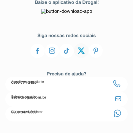
Baixe o aplicativo da Drogal!
Siga nossas redes sociais
Precisa de ajuda?
Atendimento ao cliente
0800 771 2120
Entre em contato
sac@drogal.com.br
Compre pelo telefone
0800 347 0000