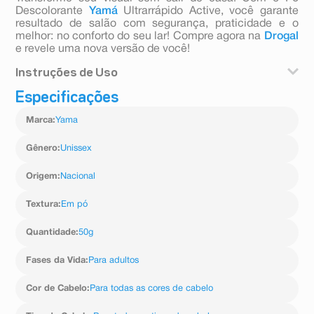
Descolorante
Yamá
Ultrarrápido Active, você garante
resultado de salão com segurança, praticidade e o
melhor: no conforto do seu lar! Compre agora na
Drogal
e revele uma nova versão de você!
Instruções de Uso
Especificações
- Em um recipiente não metálico, misture o Pó
Descolorante Yamá Ultrarrápido Active com a água
Marca
:
Yama
oxigenada cremosa (10, 20, 30 ou 40 volumes) na
proporção de 1:2 (uma parte de pó para duas de
oxidante), até obter uma consistência cremosa e
Gênero
:
Unissex
homogênea.
- Com auxílio de um pincel, aplique a mistura nos fios
Origem
:
Nacional
secos e não lavados, de acordo com a técnica
desejada (mechas, luzes, reflexos ou descoloração
Textura
:
Em pó
total).
- Deixe agir por até 45 minutos, sempre observando o
Quantidade
:
50g
grau de clareamento desejado e o estado da fibra
capilar. Faça o controle visual durante o processo.
- Após atingir o tom desejado, enxágue
Fases da Vida
:
Para adultos
abundantemente com água morna até remover todo o
produto.
Cor de Cabelo
:
Para todas as cores de cabelo
- Finalize com um shampoo suave e hidratação ou
tratamento reconstrutor, para devolver os nutrientes ao