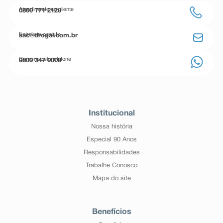
Atendimento ao cliente
0800 771 2120
Entre em contato
sac@drogal.com.br
Compre pelo telefone
0800 347 0000
Institucional
Nossa história
Especial 90 Anos
Responsabilidades
Trabalhe Conosco
Mapa do site
Benefícios