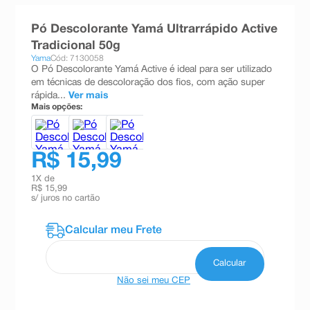
8
º
absorvente
Pó Descolorante Yamá Ultrarrápido Active
9
º
teste gravidez
Tradicional 50g
Yama
Cód: 7130058
10
º
esmalte
O Pó Descolorante Yamá Active é ideal para ser utilizado
em técnicas de descoloração dos fios, com ação super
rápida...
Ver mais
Mais opções:
R$ 15,99
1
X de
R$ 15,99
s/ juros no cartão
Não sei meu CEP