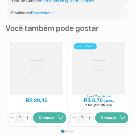
Tipo de Cabelo
:
Para todos os tipos de cabelos
fio e manter a saúde capilar.
Finalidade
:
Descolorante
Você também pode gostar
Leve + Pague -
Kit Descolorante Clareador
Pó Descolorante Rápido
Biocolor Pêssego e Camomila
Lightner +10 Gérmen de Trigo
20g
20g
Biocolor
Lightner
Leve
2
e pague
R$
20
,
45
R$
6
,
70
(Cada)
1 Un. por R$
8.95
Comprar
Comprar