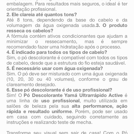
embalagem. Para resultados mais seguros, o ideal é ter
orientação profissional.
2. Ele clareia até quantos tons?
Até 8 tons, dependendo da base do cabelo e da
volumagem da água oxigenada usada.
3. O produto
resseca os cabelos?
A fórmula contém ativos condicionantes que ajudam a
minimizar o ressecamento, mas é sempre
recomendado fazer uma hidratação após o processo.
4. É indicado para todos os tipos de cabelo?
Sim, o pó descolorante é compatível com todos os tipos
de cabelo, desde que a estrutura do fio esteja saudável.
5. É necessário usar com água oxigenada?
Sim. O pó deve ser misturado com uma água oxigenada
(10, 20, 30 ou 40 volumes), conforme o grau de
clareamento desejado.
6. Esse pó descolorante é de uso profissional?
Sim! O
Pó Descolorante Yamá Ultrarrápido Active
é
uma linha de
uso profissional
, muito utilizada em
salões de beleza pela sua
alta performance, ação
rápida e resultado uniforme
. Porém, pode ser usado
em casa com cuidado, seguindo corretamente as
instruções e realizando teste de mecha.
Transforme seu visual sem sair de casa! Com o Pó