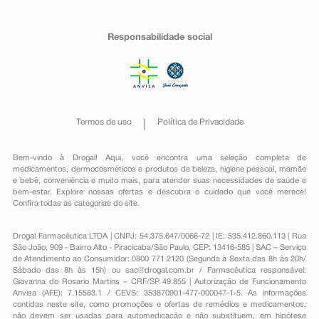
Responsabilidade social
Termos de uso
Política de Privacidade
Bem-vindo à Drogal! Aqui, você encontra uma seleção completa de
medicamentos
,
dermocosméticos e produtos de beleza
,
higiene pessoal
,
mamãe
e bebê
,
conveniência
e muito mais, para atender suas necessidades de saúde e
bem-estar. Explore nossas ofertas e descubra o cuidado que você merece!
Confira todas as categorias do site.
Drogal Farmacêutica LTDA | CNPJ: 54.375.647/0066-72 | IE: 535.412.860.113 | Rua
São João, 909 - Bairro Alto - Piracicaba/São Paulo, CEP: 13416-585 | SAC – Serviço
de Atendimento ao Consumidor: 0800 771 2120 (Segunda à Sexta das 8h às 20h/
Sábado das 8h às 15h) ou
sac@drogal.com.br
/ Farmacêutica responsável:
Giovanna do Rosario Martins – CRF/SP 49.855 | Autorização de Funcionamento
Anvisa (AFE): 7.15583.1 / CEVS: 353870901-477-000047-1-5. As informações
contidas neste site, como promoções e ofertas de remédios e medicamentos,
não devem ser usadas para automedicação e não substituem, em hipótese