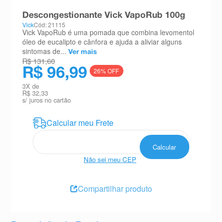
8
º
absorvente
Descongestionante Vick VapoRub 100g
Vick
Cód: 21115
9
º
teste gravidez
Vick VapoRub é uma pomada que combina levomentol
óleo de eucalipto e cânfora e ajuda a aliviar alguns
10
º
esmalte
sintomas de...
Ver mais
R$ 131,60
R$ 96,99
26
% OFF
3
X de
R$ 32,33
s/ juros no cartão
Não sei meu CEP
Compartilhar produto