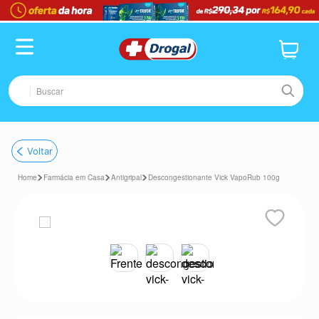
Buscar
TERMOS MAIS BUSCADOS
Voltar
1
º
fralda
Farmácia em Casa
Antigripal
Descongestionante Vick VapoRub 100g
2
º
pampers confort sec max
3
º
dipirona
4
º
lenço umedecido
5
º
tadalafila
6
º
minoxidil
7
º
desodorante