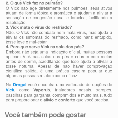
2. O que Vick faz no pulmão?
O Vick não age diretamente nos pulmões, seus ativos
atuam de forma tópica e aromática e ajudam a aliviar a
sensação de congestão nasal e torácica, facilitando a
respiração.
3. Vick mata o vírus do resfriado?
Não. O Vick não combate nem mata vírus, mas ajuda a
aliviar os sintomas do resfriado, como nariz entupido,
tosse leve e mal-estar.
4. Para que serve Vick na sola dos pés?
Embora não seja uma indicação oficial, muitas pessoas
aplicam Vick nas solas dos pés e cobrem com meias
antes de dormir, acreditando que isso ajuda a aliviar a
tosse noturna. Apesar de não haver comprovação
científica sólida, é uma prática caseira popular que
algumas pessoas relatam como eficaz.
Na
você encontra uma variedade de opções de
Drogal
como
, inaladores nasais, xaropes,
Vick
,
Vaporub
pastilhas para garganta, comprimidos e muito mais, tudo
para proporcionar o
e
que você precisa.
alívio
conforto
Você também pode gostar