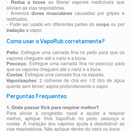
-
ao liberar vapores medicinais que
Reduz a tosse
aliviam as vias respiratórias.
- Ameniza
causadas por gripes e
dores musculares
resfriados.
- Pode ser usado em diferentes partes do
ou por
corpo
a vapor.
inalação
Como usar o VapoRub corretamente?
: Esfregue uma camada fina no peito para que os
Peito
vapores cheguem até o nariz e a boca.
: Esfregue uma camada fina no pescoço para
Pescoço
que os vapores cheguem até o nariz e a boca.
: Esfregue uma camada fina na espada.
Costas
: 2 colheres de chá em 1/2 litro de água
Vaporizações
quente sem ferver; aspire profundamente o vapor.
Perguntas Frequentes
1. Onde passar Vick para respirar melhor?
Para aliviar a congestão nasal e ajudar a respirar
melhor, aplique Vick VapoRub no peito, pescoço e
costas. A inalação dos vapores ajuda a desobstruir as
vias respiratórias. Não aplique dentro do nariz ou boca.