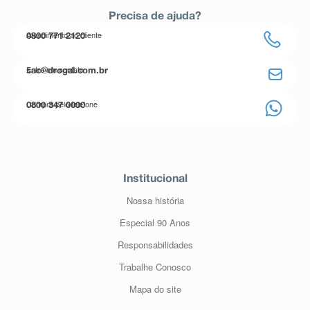
Precisa de ajuda?
Atendimento ao cliente
0800 771 2120
Entre em contato
sac@drogal.com.br
Compre pelo telefone
0800 347 0000
Institucional
Nossa história
Especial 90 Anos
Responsabilidades
Trabalhe Conosco
Mapa do site