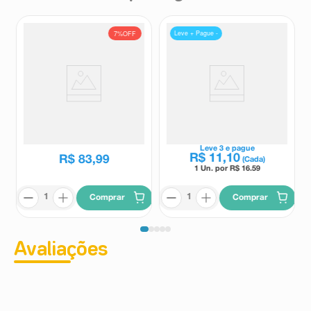
Leve + Pague -
7%
OFF
Stodal Xarope 150ml
Antigripal Benegrip 6
Comprimidos Revestidos
Stodal
Benegrip
R$
90
,
41
Leve
3
e pague
R$
11
,
10
R$
83
,
99
(Cada)
1 Un. por R$
16.59
Comprar
Comprar
Avaliações