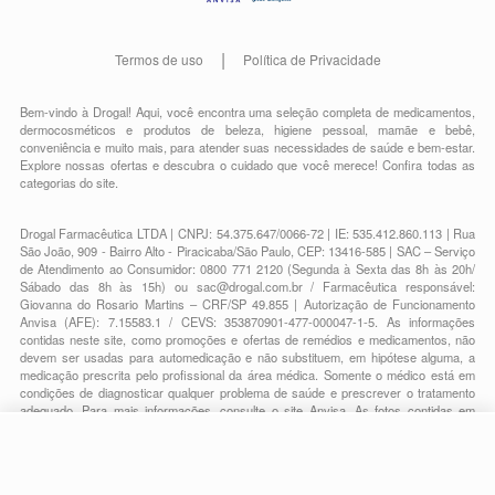
Termos de uso
Política de Privacidade
Bem-vindo à Drogal! Aqui, você encontra uma seleção completa de
medicamentos
,
dermocosméticos e produtos de beleza
,
higiene pessoal
,
mamãe e bebê
,
conveniência
e muito mais, para atender suas necessidades de saúde e bem-estar.
Explore nossas ofertas e descubra o cuidado que você merece!
Confira todas as
categorias do site.
Drogal Farmacêutica LTDA | CNPJ: 54.375.647/0066-72 | IE: 535.412.860.113 | Rua
São João, 909 - Bairro Alto - Piracicaba/São Paulo, CEP: 13416-585 | SAC – Serviço
de Atendimento ao Consumidor: 0800 771 2120 (Segunda à Sexta das 8h às 20h/
Sábado das 8h às 15h) ou
sac@drogal.com.br
/ Farmacêutica responsável:
Giovanna do Rosario Martins – CRF/SP 49.855 | Autorização de Funcionamento
Anvisa (AFE): 7.15583.1 / CEVS: 353870901-477-000047-1-5. As informações
contidas neste site, como promoções e ofertas de remédios e medicamentos, não
devem ser usadas para automedicação e não substituem, em hipótese alguma, a
medicação prescrita pelo profissional da área médica. Somente o médico está em
condições de diagnosticar qualquer problema de saúde e prescrever o tratamento
adequado. Para mais informações, consulte o site Anvisa. As fotos contidas em
nosso site são meramente ilustrativas. Promoções e preços são válidos apenas
para compras on-line, caso haja disponibilidade e estão sujeitos a alterações no
decorrer do dia. Todos os direitos reservados.
-
+
Comprar