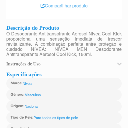
Compartilhar produto
Descrição do Produto
O Desodorante Antitranspirante Aerosol Nivea Cool Kick
proporciona uma sensação imediata de frescor
revitalizante. A combinação perfeita entre proteção e
cuidado NIVEA: NIVEA MEN Desodorante
Antitranspirante Aerosol Cool Kick, 150ml.
Instruções de Uso
Agite antes de usar. Usar somente nas axilas com pelo
Especificações
menos 15cm de distância. Não usar se a pele estiver
irritada ou lesionada.
Nivea
Marca
:
Masculino
Gênero
:
Nacional
Origem
:
Para todos os tipos de pele
Tipo de Pele
: