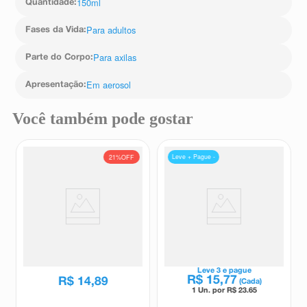
150ml
Quantidade
:
Para adultos
Fases da Vida
:
Para axilas
Parte do Corpo
:
Em aerosol
Apresentação
:
Você também pode gostar
Leve + Pague -
21%
OFF
Desodorante Antitranspirante
Desodorante Antiperspirante
Aerosol Rexona Sem Perfume
Aerosol Giovanna Baby Blue
72h 150ml
150ml
Rexona
Giovanna baby
R$
18
,
89
Leve
3
e pague
R$
15
,
77
R$
14
,
89
(Cada)
1 Un. por R$
23.65