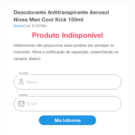
8
º
teste gravidez
Desodorante Antitranspirante Aerosol
9
º
esmalte
Nivea Men Cool Kick 150ml
Nivea
Cód: 5100984
10
º
absorvente