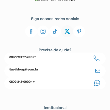
Siga nossas redes sociais
Precisa de ajuda?
Atendimento ao cliente
0800 771 2120
Entre em contato
sac@drogal.com.br
Compre pelo telefone
0800 347 0000
Institucional