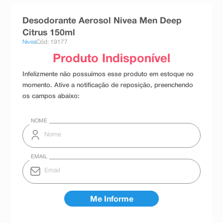
8
º
teste gravidez
Desodorante Aerosol Nivea Men Deep
9
º
absorvente
Citrus 150ml
Nivea
Cód: 19177
10
º
shampoo