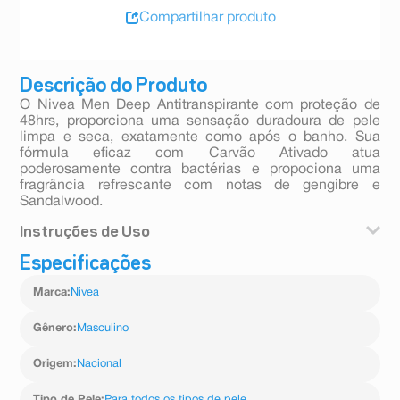
Compartilhar produto
Descrição do Produto
O Nivea Men Deep Antitranspirante com proteção de
48hrs, proporciona uma sensação duradoura de pele
limpa e seca, exatamente como após o banho. Sua
fórmula eficaz com Carvão Ativado atua
poderosamente contra bactérias e propociona uma
fragrância refrescante com notas de gengibre e
Sandalwood.
Instruções de Uso
Especificações
Agite antes de usar. Usar somente nas axilas com pelo
menos 15cm de distância. Não usar se a pele estiver
Marca
:
Nivea
irritada ou lesionada.
Gênero
:
Masculino
Origem
:
Nacional