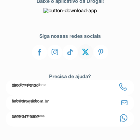
Baixe o aplicativo da Drogal!
Siga nossas redes sociais
Precisa de ajuda?
Atendimento ao cliente
0800 771 2120
Entre em contato
sac@drogal.com.br
Compre pelo telefone
0800 347 0000