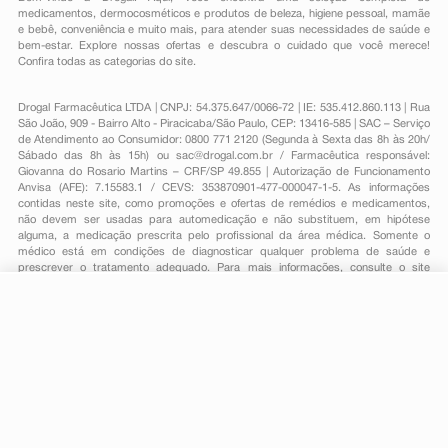
medicamentos
,
dermocosméticos e produtos de beleza
,
higiene pessoal
,
mamãe
e bebê
,
conveniência
e muito mais, para atender suas necessidades de saúde e
bem-estar. Explore nossas ofertas e descubra o cuidado que você merece!
Confira todas as categorias do site.
Drogal Farmacêutica LTDA | CNPJ: 54.375.647/0066-72 | IE: 535.412.860.113 | Rua
São João, 909 - Bairro Alto - Piracicaba/São Paulo, CEP: 13416-585 | SAC – Serviço
de Atendimento ao Consumidor: 0800 771 2120 (Segunda à Sexta das 8h às 20h/
Sábado das 8h às 15h) ou
sac@drogal.com.br
/ Farmacêutica responsável:
Giovanna do Rosario Martins – CRF/SP 49.855 | Autorização de Funcionamento
Anvisa (AFE): 7.15583.1 / CEVS: 353870901-477-000047-1-5. As informações
contidas neste site, como promoções e ofertas de remédios e medicamentos,
não devem ser usadas para automedicação e não substituem, em hipótese
alguma, a medicação prescrita pelo profissional da área médica. Somente o
médico está em condições de diagnosticar qualquer problema de saúde e
prescrever o tratamento adequado. Para mais informações, consulte o site
Anvisa. As fotos contidas em nosso site são meramente ilustrativas. Promoções e
preços são válidos apenas para compras on-line, caso haja disponibilidade e
estão sujeitos a alterações no decorrer do dia. Todos os direitos reservados.
-
+
Comprar
Powered by