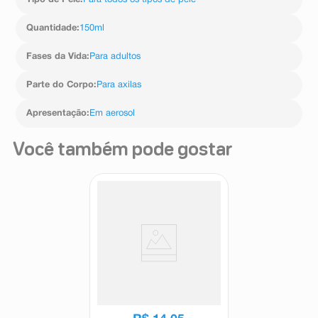
Tipo de Pele
:
Para todos os tipos de pele
Quantidade
:
150ml
Fases da Vida
:
Para adultos
Parte do Corpo
:
Para axilas
Apresentação
:
Em aerosol
Você também pode gostar
Desodorante Antitranspirante
Aerossol Feminino Monange
Proteção Seca 150ml
Monange