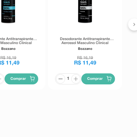
A
te Antitranspirante
Desodorante Antitranspirante
 Masculino Clinical
Aerossol Masculino Clinical
 Ultra Cool 150ml
Bozzano Clean 150ml
Bozzano
Bozzano
R$
16
,
19
R$
16
,
19
R$
11
,
49
R$
11
,
49
Comprar
Comprar