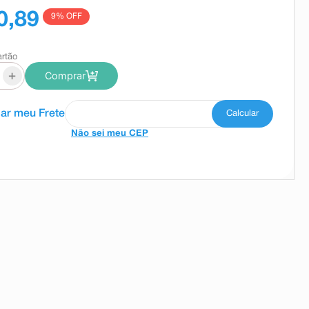
0,89
9
% OFF
artão
+
Comprar
Não sei meu CEP