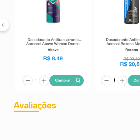
e
on
l
Desodorante Antitranspirante
Desodorante Antitr
Aerossol Above Women Derma
Aerosol Rexona Men
Clinical Essencial 96h 150ml
Clean 150
Above
Rexona
R$
8
,
49
R$
22
,
89
R$
20
,
8
Comprar
Co
Avaliações