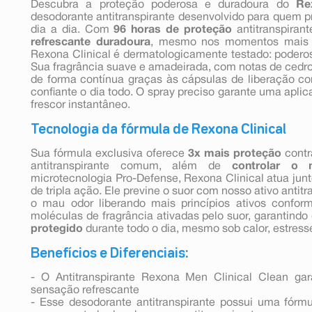
Descubra a proteção poderosa e duradoura do
Re
desodorante antitranspirante desenvolvido para quem 
dia a dia. Com
96 horas de proteção
antitranspiran
refrescante duradoura
, mesmo nos momentos mais i
Rexona Clinical é dermatologicamente testado: podero
Sua fragrância suave e amadeirada, com notas de cedro,
de forma contínua graças às cápsulas de liberação co
confiante o dia todo. O spray preciso garante uma apl
frescor instantâneo.
Tecnologia da fórmula de Rexona Clinical
Sua fórmula exclusiva oferece
3x mais proteção
contr
antitranspirante comum, além de
controlar o
microtecnologia Pro-Defense, Rexona Clinical atua ju
de tripla ação. Ele previne o suor com nosso ativo antitr
o mau odor liberando mais princípios ativos confo
moléculas de fragrância ativadas pelo suor, garantindo
protegido
durante todo o dia, mesmo sob calor, estresse
Benefícios e Diferenciais:
- O Antitranspirante Rexona Men Clinical Clean ga
sensação refrescante
- Esse desodorante antitranspirante possui uma fór