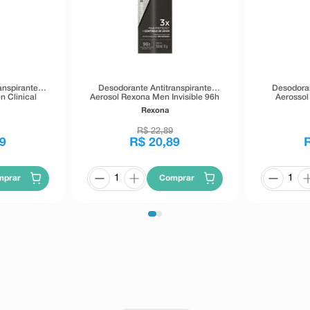
anspirante
Desodorante Antitranspirante
Desodoran
 Clinical
Aerosol Rexona Men Invisible 96h
Aerossol
ml
150ml
Bozzano
Rexona
R$
22
,
89
9
R$
20
,
89
mprar
Comprar