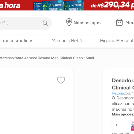
:)
Meu
Nossas lojas
ermocosméticos
Mamãe e Bebê
Higiene Pessoal
titranspirante Aerosol Rexona Men Clinical Clean 150ml
Desodora
Clinical
Rexona
Cód: 
O Desodoran
eficaz cont
máxima no d
Mais opções: