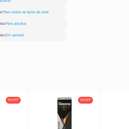
culino
inate, Hydrolyzed Corn Starch
excessivamente úmida. Não aplicar
er, Citronellol, Coumarin, Hexyl
e
:
Para todos os tipos de pele
ida
:
Para adultos
ção
:
Em aerosol
9%
OFF
9%
OFF