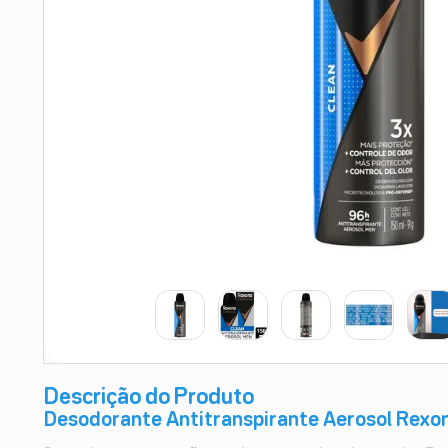
9
º
esmalte
10
º
absorvente
Descrição do Produto
Desodorante Antitranspirante Aerosol Rexon