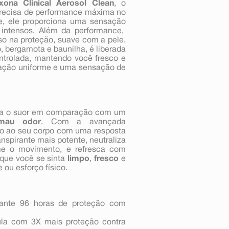
xona Clinical Aerosol Clean
, o
precisa de performance máxima no
te, ele proporciona uma sensação
ntensos. Além da performance,
so na proteção, suave com a pele.
 bergamota e baunilha, é liberada
ntrolada, mantendo você fresco e
icação uniforme e uma sensação de
a o suor em comparação com um
 mau odor
. Com a avançada
nto ao seu corpo com uma resposta
anspirante mais potente, neutraliza
rme o movimento, e refresca com
 que você se sinta
limpo
,
fresco
e
 ou esforço físico.
rante 96 horas de proteção com
mula com 3X mais proteção contra