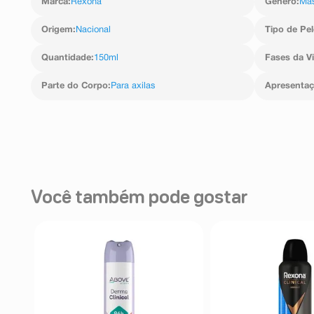
Marca
:
Rexona
Gênero
:
Mas
Propylene Carbonate, Sodium Starch Octenylsucc
procurar orientação médica. Não aplicar sobre a pele 
Octenylsuccinate, Dimethiconol, Gelatin Crosspolym
nas partes íntimas.
Cinnamal, Limonene, Linalool.
Origem
:
Nacional
Tipo de Pel
Quantidade
:
150ml
Fases da V
Parte do Corpo
:
Para axilas
Apresenta
Você também pode gostar