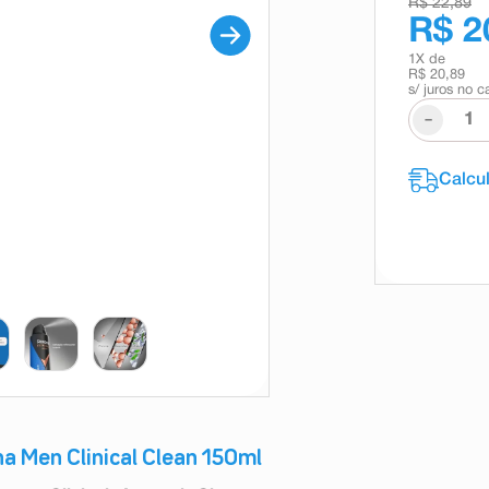
R$ 22,89
R$ 2
1
X de
R$ 20,89
s/ juros no c
-
a Men Clinical Clean 150ml