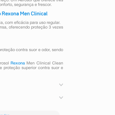
meço. Um Aerosol que oferece três
forto, segurança e frescor.
o Rexona Men Clinical
ia, com eficácia para uso regular.
ensa, oferecendo proteção 3 vezes
roteção contra suor e odor, sendo
erosol
Rexona
Men Clinical Clean
 proteção superior contra suor e
as axilas e a no mínimo 15 cm da
tes ou corpos incandescentes. Não
nalação deste produto. Utilizar em
um Sesquichlorohydrate, Calcium
ritada ou lesionada. Caso ocorra
 Disteardimonium Hectorite, Bht,
, suspender o uso imediatamente e