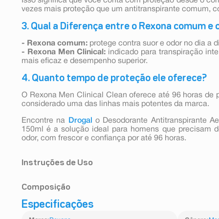
Isso significa que você conta com proteção desde o co
vezes mais proteção que um antitranspirante comum, con
3. Qual a Diferença entre o Rexona comum e 
- Rexona comum:
protege contra suor e odor no dia a d
- Rexona Men Clinical:
indicado para transpiração int
mais eficaz e desempenho superior.
4. Quanto tempo de proteção ele oferece?
O Rexona Men Clinical Clean oferece até 96 horas de p
considerado uma das linhas mais potentes da marca.
Encontre na
Drogal
o Desodorante Antitranspirante A
150ml é a solução ideal para homens que precisam de
odor, com frescor e confiança por até 96 horas.
Instruções de Uso
Modo de uso: agite antes de usar. Aplicar somente n
Composição
pele. Não pulverizar perto do fogo, superfícies quen
fumar. Proteger os olhos durante a aplicação. Evite a i
Butane, Isobutane, Propane, Cyclomethicone, Alumin
Especificações
locais bem ventilados. Não usar se a pele estiver ir
Chloride, Glycine, Aqua, Parfum, Ppg-14 Butyl Ether,
alergia, irritação e/ou prurido no local da aplicação