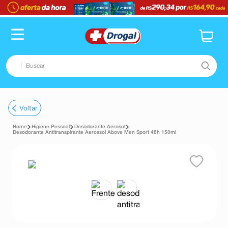
Buscar
TERMOS MAIS BUSCADOS
Voltar
1
º
fralda
Higiene Pessoal
Desodorante Aerosol
2
º
dipirona
Desodorante Antitranspirante Aerossol Above Men Sport 48h 150ml
3
º
lenço umedecido
4
º
tadalafila
5
º
minoxidil
6
º
desodorante
7
º
esmalte