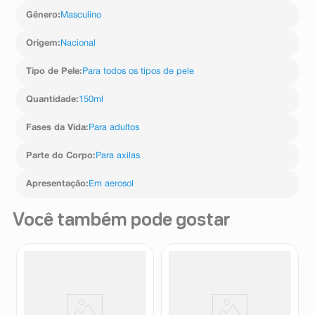
- Espere secar antes de se vestir para melhor absorção
e eficácia.
Gênero
:
Masculino
Origem
:
Nacional
Tipo de Pele
:
Para todos os tipos de pele
Quantidade
:
150ml
Fases da Vida
:
Para adultos
Parte do Corpo
:
Para axilas
Apresentação
:
Em aerosol
Você também pode gostar