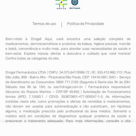
Termos de uso
Política de Privacidade
Bem-vindo à Drogal! Aqui, você encontra uma seleção completa de
medicamentos
,
dermocosméticos e produtos de beleza
,
higiene pessoal
,
mamãe
e bebê
,
conveniência
e muito mais, para atender suas necessidades de saúde e
bem-estar. Explore nossas ofertas e descubra o cuidado que você merece!
Confira todas as categorias do site.
Drogal Farmacêutica LTDA | CNPJ: 54.375.647/0066-72 | IE: 535.412.860.113 | Rua
São João, 909 - Bairro Alto - Piracicaba/São Paulo, CEP: 13416-585 | SAC – Serviço
de Atendimento ao Consumidor: 0800 771 2120 (Segunda à Sexta das 8h às 20h/
Sábado das 8h às 15h) ou
sac@drogal.com.br
/ Farmacêutica responsável:
Giovanna do Rosario Martins – CRF/SP 49.855 | Autorização de Funcionamento
Anvisa (AFE): 7.15583.1 / CEVS: 353870901-477-000047-1-5. As informações
contidas neste site, como promoções e ofertas de remédios e medicamentos,
não devem ser usadas para automedicação e não substituem, em hipótese
alguma, a medicação prescrita pelo profissional da área médica. Somente o
médico está em condições de diagnosticar qualquer problema de saúde e
prescrever o tratamento adequado. Para mais informações, consulte o site
Anvisa. As fotos contidas em nosso site são meramente ilustrativas. Promoções e
preços são válidos apenas para compras on-line, caso haja disponibilidade e
estão sujeitos a alterações no decorrer do dia. Todos os direitos reservados.