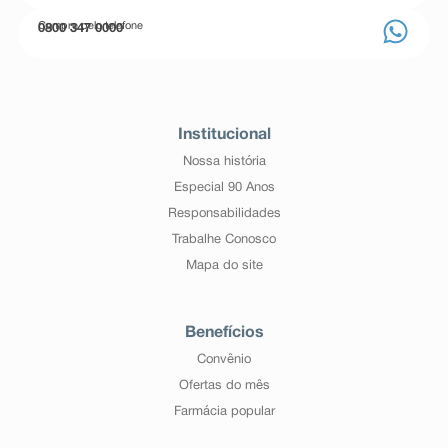
Compre pelo telefone
0800 347 0000
Institucional
Nossa história
Especial 90 Anos
Responsabilidades
Trabalhe Conosco
Mapa do site
Benefícios
Convênio
Ofertas do mês
Farmácia popular