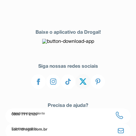
Baixe o aplicativo da Drogal!
Siga nossas redes sociais
Precisa de ajuda?
Atendimento ao cliente
0800 771 2120
Entre em contato
sac@drogal.com.br