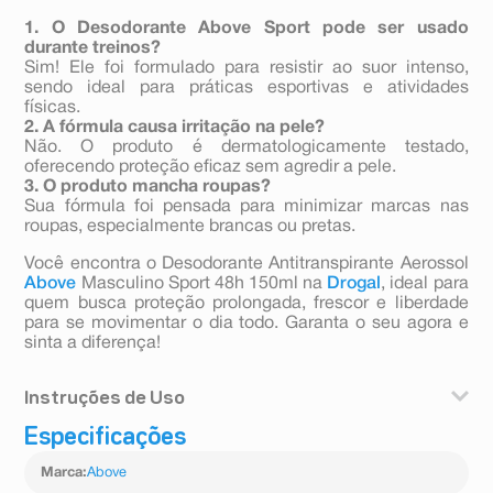
1. O Desodorante Above Sport pode ser usado
durante treinos?
Sim! Ele foi formulado para resistir ao suor intenso,
sendo ideal para práticas esportivas e atividades
físicas.
2. A fórmula causa irritação na pele?
Não. O produto é dermatologicamente testado,
oferecendo proteção eficaz sem agredir a pele.
3. O produto mancha roupas?
Sua fórmula foi pensada para minimizar marcas nas
roupas, especialmente brancas ou pretas.
Você encontra o Desodorante Antitranspirante Aerossol
Above
Masculino Sport 48h 150ml na
Drogal
, ideal para
quem busca proteção prolongada, frescor e liberdade
para se movimentar o dia todo. Garanta o seu agora e
sinta a diferença!
Instruções de Uso
Especificações
- Agite bem a embalagem antes de usar.
- Aplique o produto a 15 cm de distância das axilas.
Marca
:
Above
- Borrife por alguns segundos em cada axila.