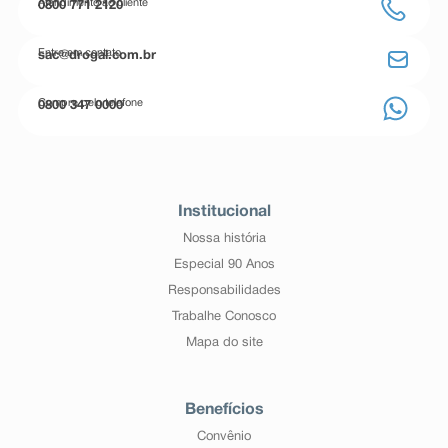
Atendimento ao cliente
0800 771 2120
Entre em contato
sac@drogal.com.br
Compre pelo telefone
0800 347 0000
Institucional
Nossa história
Especial 90 Anos
Responsabilidades
Trabalhe Conosco
Mapa do site
Benefícios
Convênio