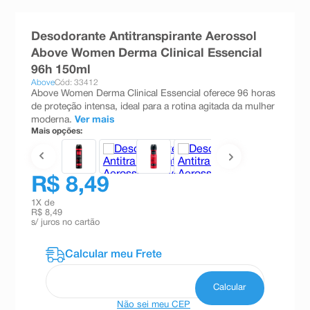
8
º
teste gravidez
Desodorante Antitranspirante Aerossol
9
º
esmalte
Above Women Derma Clinical Essencial
10
º
absorvente
96h 150ml
Above
Cód: 33412
Above Women Derma Clinical Essencial oferece 96 horas
de proteção intensa, ideal para a rotina agitada da mulher
moderna.
Ver mais
Mais opções:
R$ 8,49
1
X de
R$ 8,49
s/ juros no cartão
Não sei meu CEP