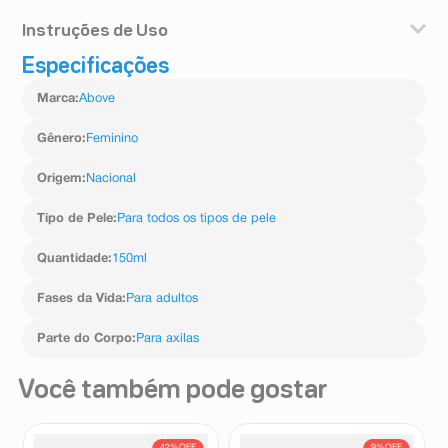
Instruções de Uso
Especificações
Agite bem a embalagem antes de usar. Aplique o
antitranspirante a uma distância de cerca de 15 cm das
Marca
:
Above
axilas.
Gênero
:
Feminino
Origem
:
Nacional
Tipo de Pele
:
Para todos os tipos de pele
Quantidade
:
150ml
Fases da Vida
:
Para adultos
Parte do Corpo
:
Para axilas
Você também pode gostar