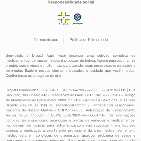
Responsabilidade social
Termos de uso
Política de Privacidade
Bem-vindo à Drogal! Aqui, você encontra uma seleção completa de
medicamentos
,
dermocosméticos e produtos de beleza
,
higiene pessoal
,
mamãe
e bebê
,
conveniência
e muito mais, para atender suas necessidades de saúde e
bem-estar. Explore nossas ofertas e descubra o cuidado que você merece!
Confira todas as categorias do site.
Drogal Farmacêutica LTDA | CNPJ: 54.375.647/0066-72 | IE: 535.412.860.113 | Rua
São João, 909 - Bairro Alto - Piracicaba/São Paulo, CEP: 13416-585 | SAC – Serviço
de Atendimento ao Consumidor: 0800 771 2120 (Segunda à Sexta das 8h às 20h/
Sábado das 8h às 15h) ou
sac@drogal.com.br
/ Farmacêutica responsável:
Giovanna do Rosario Martins – CRF/SP 49.855 | Autorização de Funcionamento
Anvisa (AFE): 7.15583.1 / CEVS: 353870901-477-000047-1-5. As informações
contidas neste site, como promoções e ofertas de remédios e medicamentos,
não devem ser usadas para automedicação e não substituem, em hipótese
alguma, a medicação prescrita pelo profissional da área médica. Somente o
médico está em condições de diagnosticar qualquer problema de saúde e
prescrever o tratamento adequado. Para mais informações, consulte o site