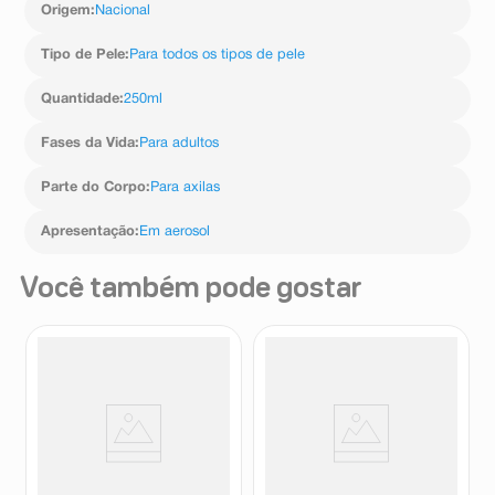
linalool
animais em nenhum lugar do mundo. Além disso, nosso
Origem
:
Nacional
antitranspirante é fabricado com energia elétrica 100%
renovável, nossa lata é feita de metal reciclável e o
Tipo de Pele
:
Para todos os tipos de pele
produto não danifica a camada de ozônio. *quando
comparado à versão de 150ml
Quantidade
:
250ml
Fases da Vida
:
Para adultos
Parte do Corpo
:
Para axilas
Apresentação
:
Em aerosol
Você também pode gostar
Desodorante Antitranspirante
Desodorante Antitranspirante
Aerosol Above Women Cream
Aerossol Nivea Men Original