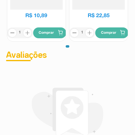
Original 72h 250ml
Protect 200ml
Above
Nivea
R$
10
,
89
R$
22
,
85
Comprar
Comprar
Avaliações