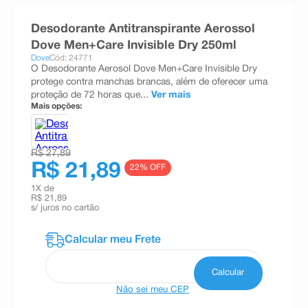
8
º
teste gravidez
Desodorante Antitranspirante Aerossol
9
º
esmalte
Dove Men+Care Invisible Dry 250ml
Dove
Cód: 24771
10
º
absorvente
O Desodorante Aerosol Dove Men+Care Invisible Dry
protege contra manchas brancas, além de oferecer uma
proteção de 72 horas que...
Ver mais
Mais opções:
R$ 27,89
R$ 21,89
22
% OFF
1
X de
R$ 21,89
s/ juros no cartão
Não sei meu CEP