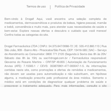
Termos de uso
Política de Privacidade
Bem-vindo à Drogal! Aqui, você encontra uma seleção completa de
medicamentos
,
dermocosméticos e produtos de beleza
,
higiene pessoal
,
mamãe
e bebê
,
conveniência
e muito mais, para atender suas necessidades de saúde e
bem-estar. Explore nossas ofertas e descubra o cuidado que você merece!
Confira todas as categorias do site.
Drogal Farmacêutica LTDA | CNPJ: 54.375.647/0066-72 | IE: 535.412.860.113 | Rua
São João, 909 - Bairro Alto - Piracicaba/São Paulo, CEP: 13416-585 | SAC – Serviço
de Atendimento ao Consumidor: 0800 771 2120 (Segunda à Sexta das 8h às 20h/
Sábado das 8h às 15h) ou
sac@drogal.com.br
/ Farmacêutica responsável:
Giovanna do Rosario Martins – CRF/SP 49.855 | Autorização de Funcionamento
Anvisa (AFE): 7.15583.1 / CEVS: 353870901-477-000047-1-5. As informações
contidas neste site, como promoções e ofertas de remédios e medicamentos,
não devem ser usadas para automedicação e não substituem, em hipótese
alguma, a medicação prescrita pelo profissional da área médica. Somente o
médico está em condições de diagnosticar qualquer problema de saúde e
prescrever o tratamento adequado. Para mais informações, consulte o site
Anvisa. As fotos contidas em nosso site são meramente ilustrativas. Promoções e
preços são válidos apenas para compras on-line, caso haja disponibilidade e
R$ 27,89
estão sujeitos a alterações no decorrer do dia. Todos os direitos reservados.
-
+
R$ 21,89
Comprar
Em
1
x
R$ 21,89
Powered by