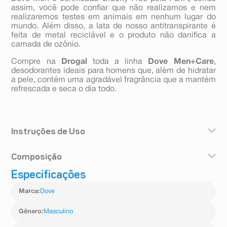
assim, você pode confiar que não realizamos e nem
realizaremos testes em animais em nenhum lugar do
mundo. Além disso, a lata de nosso antitranspirante é
feita de metal reciclável e o produto não danifica a
camada de ozônio.
Compre na
Drogal
toda a linha
Dove Men+Care
,
desodorantes ideais para homens que, além de hidratar
a pele, contém uma agradável fragrância que a mantém
refrescada e seca o dia todo.
Instruções de Uso
Segure-a voltada para cima a 15 cm das suas axilas e
Composição
aplique um jato de dois segundos em cada uma.
Experimente os desodorantes, sabonetes e shampoos
Especificações
butane, isobutane, propane, cyclomethicone, ppg-14
Dove Men+Care e conheça um novo jeito de se cuidar.
butyl ether, aluminum chlorohydrate, parfum,
Dove Men+Care celebra uma nova definição de força
Marca
:
Dove
disteardimonium hectorite, octyldodecanol, helianthus
masculina, em que o cuidado com o bem-estar do seu
annuus seed oil, bht, propylene carbonate,
corpo é o centro de tudo. Dove Men é certificada
dimethiconol, alpha-isomethyl ionone, benzyl alcohol,
Gênero
:
Masculino
Cruelty-Free pela PETA, sendo assim, você pode confiar
citral, citronellol,coumarin, hexyl cinnamal, limonene,
que não realizamos e nem realizaremos testes em