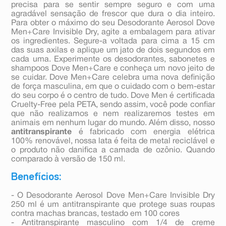
precisa para se sentir sempre seguro e com uma
agradável sensação de frescor que dura o dia inteiro.
Para obter o máximo do seu Desodorante Aerosol Dove
Men+Care Invisible Dry, agite a embalagem para ativar
os ingredientes. Segure-a voltada para cima a 15 cm
das suas axilas e aplique um jato de dois segundos em
cada uma. Experimente os desodorantes, sabonetes e
shampoos Dove Men+Care e conheça um novo jeito de
se cuidar. Dove Men+Care celebra uma nova definição
de força masculina, em que o cuidado com o bem-estar
do seu corpo é o centro de tudo. Dove Men é certificada
Cruelty-Free pela PETA, sendo assim, você pode confiar
que não realizamos e nem realizaremos testes em
animais em nenhum lugar do mundo. Além disso, nosso
antitranspirante
é fabricado com energia elétrica
100% renovável, nossa lata é feita de metal reciclável e
o produto não danifica a camada de ozônio. Quando
comparado à versão de 150 ml.
Benefícios:
- O Desodorante Aerosol Dove Men+Care Invisible Dry
250 ml é um antitranspirante que protege suas roupas
contra machas brancas, testado em 100 cores
- Antitranspirante masculino com 1/4 de creme