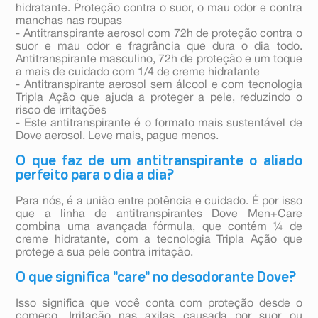
hidratante. Proteção contra o suor, o mau odor e contra
manchas nas roupas
- Antitranspirante aerosol com 72h de proteção contra o
suor e mau odor e fragrância que dura o dia todo.
Antitranspirante masculino, 72h de proteção e um toque
a mais de cuidado com 1/4 de creme hidratante
- Antitranspirante aerosol sem álcool e com tecnologia
Tripla Ação que ajuda a proteger a pele, reduzindo o
risco de irritações
- Este antitranspirante é o formato mais sustentável de
Dove aerosol. Leve mais, pague menos.
O que faz de um antitranspirante o aliado
perfeito para o dia a dia?
Para nós, é a união entre potência e cuidado. É por isso
que a linha de antitranspirantes Dove Men+Care
combina uma avançada fórmula, que contém ¼ de
creme hidratante, com a tecnologia Tripla Ação que
protege a sua pele contra irritação.
O que significa "care" no desodorante Dove?
Isso significa que você conta com proteção desde o
começo. Irritação nas axilas causada por suor ou