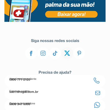
Siga nossas redes sociais
Precisa de ajuda?
Atendimento ao cliente
0800 771 2120
Entre em contato
sac@drogal.com.br
Compre pelo telefone
0800 347 0000