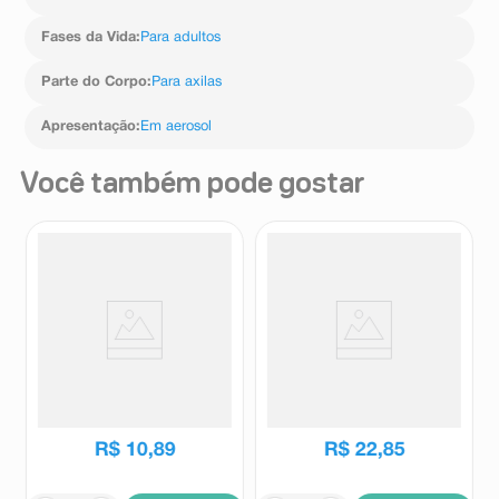
Fases da Vida
:
Para adultos
Parte do Corpo
:
Para axilas
Apresentação
:
Em aerosol
Você também pode gostar
Desodorante Antitranspirante
Desodorante Antitranspirante
Aerosol Above Women Cream
Aerossol Nivea Men Original
Original 72h 250ml
Protect 200ml
Above
Nivea
R$
10
,
89
R$
22
,
85