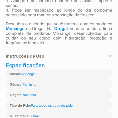
3. Aplique uma camada uniforme nas axilas limpas e
secas.
4. Pode ser reaplicado ao longo do dia conforme
necessário para manter a sensação de frescor.
Descubra o cuidado que você merece com os produtos
Monange
na Drogal! Na
Drogal
, você encontra a linha
completa de produtos Monange, desenvolvidos para
cuidar do seu corpo com hidratação, proteção e
fragrâncias incríveis.
Instruções de Uso
Especificações
1. Agite bem antes de usar.
2. Mantenha o desodorante a uma distância de
Marca
:
Monange
aproximadamente 15 cm da pele.
3. Aplique uma camada uniforme nas axilas limpas e
secas.
Gênero
:
Feminino
4. Pode ser reaplicado ao longo do dia conforme
necessário para manter a sensação de frescor.
Origem
:
Nacional
Tipo de Pele
:
Para todos os tipos de pele
Quantidade
:
200ml