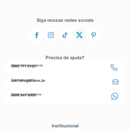
Siga nossas redes sociais
Precisa de ajuda?
Atendimento ao cliente
0800 771 2120
Entre em contato
sac@drogal.com.br
Compre pelo telefone
0800 347 0000
Institucional