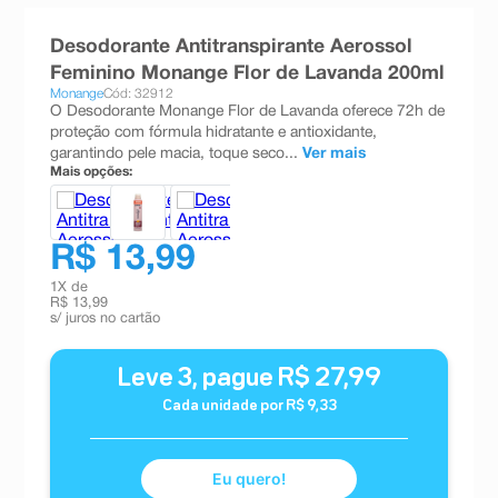
8
º
teste gravidez
Desodorante Antitranspirante Aerossol
9
º
esmalte
Feminino Monange Flor de Lavanda 200ml
Monange
Cód: 32912
10
º
absorvente
O Desodorante Monange Flor de Lavanda oferece 72h de
proteção com fórmula hidratante e antioxidante,
garantindo pele macia, toque seco...
Ver mais
Mais opções:
R$ 13,99
1
X de
R$ 13,99
s/ juros no cartão
Leve
3
, pague
R$
27
,
99
Cada unidade por
R$
9
,
33
Eu quero!