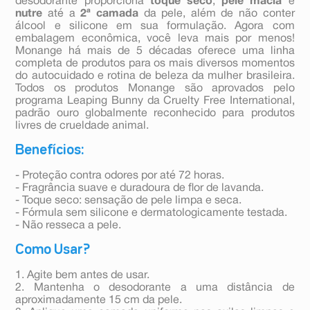
desodorante proporciona
toque seco
,
pele macia
e
nutre
até a
2ª camada
da pele, além de não conter
álcool e silicone em sua formulação. Agora com
embalagem econômica, você leva mais por menos!
Monange há mais de 5 décadas oferece uma linha
completa de produtos para os mais diversos momentos
do autocuidado e rotina de beleza da mulher brasileira.
Todos os produtos Monange são aprovados pelo
programa Leaping Bunny da Cruelty Free International,
padrão ouro globalmente reconhecido para produtos
livres de crueldade animal.
Benefícios:
- Proteção contra odores por até 72 horas.
- Fragrância suave e duradoura de flor de lavanda.
- Toque seco: sensação de pele limpa e seca.
- Fórmula sem silicone e dermatologicamente testada.
- Não resseca a pele.
Como Usar?
1. Agite bem antes de usar.
2. Mantenha o desodorante a uma distância de
aproximadamente 15 cm da pele.