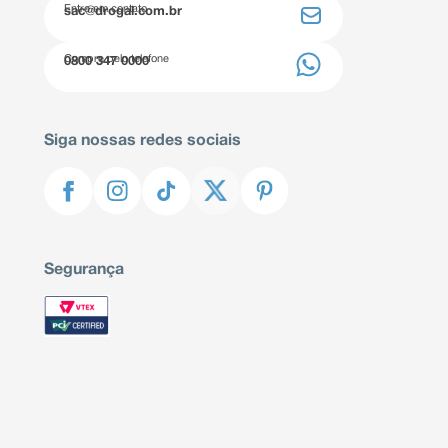
Entre em contato
sac@drogal.com.br
Compre pelo telefone
0800 347 0000
Siga nossas redes sociais
Segurança