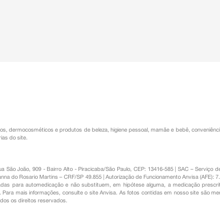
os
,
dermocosméticos e produtos de beleza
,
higiene pessoal
,
mamãe e bebê
,
conveniênc
ias do site.
Rua São João, 909 - Bairro Alto - Piracicaba/São Paulo, CEP: 13416-585 | SAC – Serviç
nna do Rosario Martins – CRF/SP 49.855 | Autorização de Funcionamento Anvisa (AFE): 7
s para automedicação e não substituem, em hipótese alguma, a medicação prescrit
Para mais informações, consulte o site Anvisa. As fotos contidas em nosso site são m
Todos os direitos reservados.