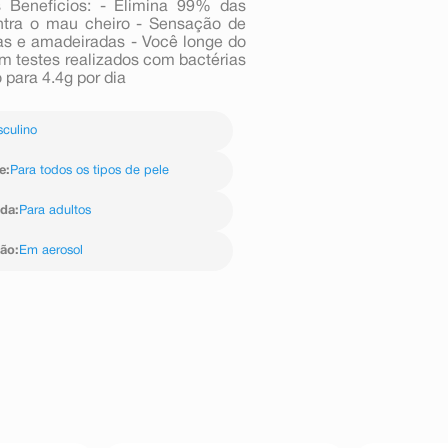
is Benefícios: - Elimina 99% das
ontra o mau cheiro - Sensação de
cas e amadeiradas - Você longe do
em testes realizados com bactérias
para 4.4g por dia
culino
e
:
Para todos os tipos de pele
ida
:
Para adultos
ção
:
Em aerosol