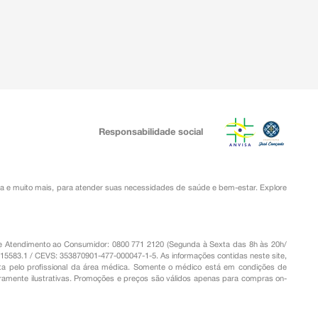
Responsabilidade social
ia
e muito mais, para atender suas necessidades de saúde e bem-estar. Explore
o de Atendimento ao Consumidor: 0800 771 2120 (Segunda à Sexta das 8h às 20h/
.15583.1 / CEVS: 353870901-477-000047-1-5. As informações contidas neste site,
a pelo profissional da área médica. Somente o médico está em condições de
eramente ilustrativas. Promoções e preços são válidos apenas para compras on-