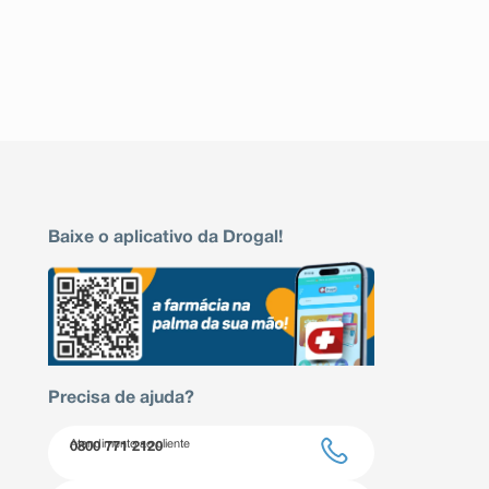
Baixe o aplicativo da Drogal!
Precisa de ajuda?
Atendimento ao cliente
0800 771 2120