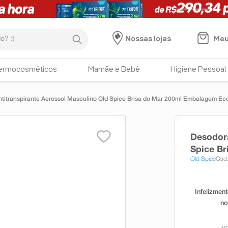
:)
Meu
Nossas lojas
ermocosméticos
Mamãe e Bebê
Higiene Pessoal
titranspirante Aerossol Masculino Old Spice Brisa do Mar 200ml Embalagem E
Desodora
Spice B
Old Spice
Cód