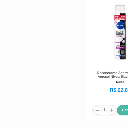
Desodorante Antitr
Aerosol Nivea Blac
Invisible Authentic
Nivea
R$
22
,
8
Co