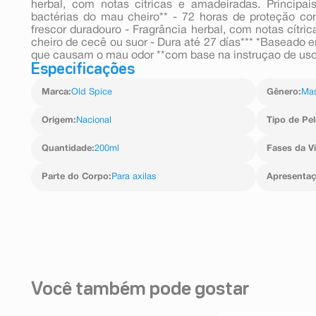
herbal, com notas cítricas e amadeiradas. Principa
bactérias do mau cheiro** - 72 horas de proteção c
frescor duradouro - Fragrância herbal, com notas cítri
cheiro de cecê ou suor - Dura até 27 días*** *Baseado 
que causam o mau odor **com base na instruçao de uso 
Especificações
Marca
:
Old Spice
Gênero
:
Mas
Origem
:
Nacional
Tipo de Pel
Quantidade
:
200ml
Fases da V
Parte do Corpo
:
Para axilas
Apresenta
Você também pode gostar