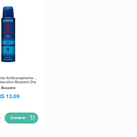
te Antitranspirante
asculino Bozzano Dry
150ml
Bozzano
R$
13
,
69
Comprar