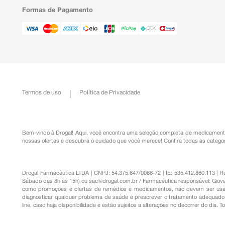
Formas de Pagamento
Termos de uso
Política de Privacidade
Bem-vindo à Drogal! Aqui, você encontra uma seleção completa de
medicament
nossas ofertas e descubra o cuidado que você merece!
Confira todas as categor
Drogal Farmacêutica LTDA | CNPJ: 54.375.647/0066-72 | IE: 535.412.860.113 | 
Sábado das 8h às 15h) ou
sac@drogal.com.br
/ Farmacêutica responsável: Giova
como promoções e ofertas de remédios e medicamentos, não devem ser usada
diagnosticar qualquer problema de saúde e prescrever o tratamento adequado. 
line, caso haja disponibilidade e estão sujeitos a alterações no decorrer do dia. 