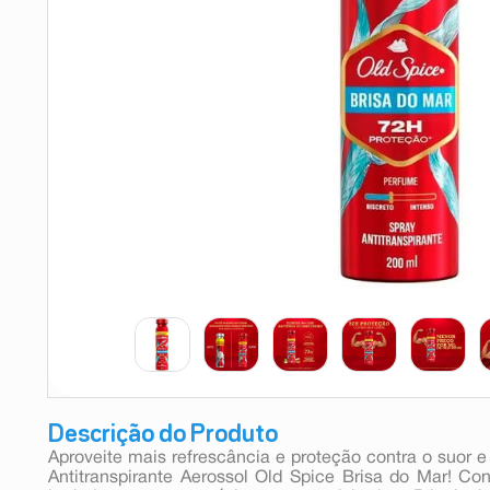
9
º
absorvente
10
º
shampoo
Descrição do Produto
Aproveite mais refrescância e proteção contra o suor
Antitranspirante Aerossol Old Spice Brisa do Mar! C