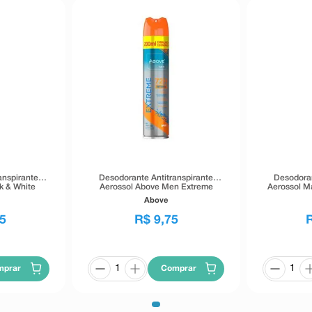
anspirante
Desodorante Antitranspirante
Desodoran
k & White
Aerossol Above Men Extreme
Aerossol M
 72h 200ml
Invisible Sport 72h 200ml
Above
5
R$
9
,
75
mprar
Comprar