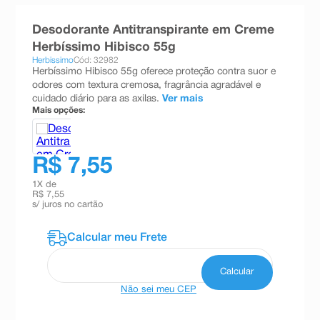
8
º
absorvente
Desodorante Antitranspirante em Creme
9
º
teste gravidez
Herbíssimo Hibisco 55g
Herbissimo
Cód: 32982
10
º
esmalte
Herbíssimo Hibisco 55g oferece proteção contra suor e
odores com textura cremosa, fragrância agradável e
cuidado diário para as axilas.
Ver mais
Mais opções:
R$ 7,55
1
X de
R$ 7,55
s/ juros no cartão
Não sei meu CEP