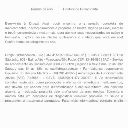
Termos de uso
Política de Privacidade
Bem-vindo à Drogal! Aqui, você encontra uma seleção completa de
medicamentos
,
dermocosméticos e produtos de beleza
,
higiene pessoal
,
mamãe
e bebê
,
conveniência
e muito mais, para atender suas necessidades de saúde e
bem-estar. Explore nossas ofertas e descubra o cuidado que você merece!
Confira todas as categorias do site.
Drogal Farmacêutica LTDA | CNPJ: 54.375.647/0066-72 | IE: 535.412.860.113 | Rua
São João, 909 - Bairro Alto - Piracicaba/São Paulo, CEP: 13416-585 | SAC – Serviço
de Atendimento ao Consumidor: 0800 771 2120 (Segunda à Sexta das 8h às 20h/
Sábado das 8h às 15h) ou
sac@drogal.com.br
/ Farmacêutica responsável:
Giovanna do Rosario Martins – CRF/SP 49.855 | Autorização de Funcionamento
Anvisa (AFE): 7.15583.1 / CEVS: 353870901-477-000047-1-5. As informações
contidas neste site, como promoções e ofertas de remédios e medicamentos,
não devem ser usadas para automedicação e não substituem, em hipótese
alguma, a medicação prescrita pelo profissional da área médica. Somente o
médico está em condições de diagnosticar qualquer problema de saúde e
prescrever o tratamento adequado. Para mais informações, consulte o site
Anvisa. As fotos contidas em nosso site são meramente ilustrativas. Promoções e
preços são válidos apenas para compras on-line, caso haja disponibilidade e
estão sujeitos a alterações no decorrer do dia. Todos os direitos reservados.
R$ 7,55
-
+
Comprar
Em
1
x
R$ 7,55
Powered by