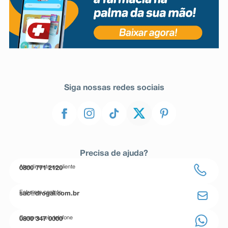
Siga nossas redes sociais
Precisa de ajuda?
Atendimento ao cliente
0800 771 2120
Entre em contato
sac@drogal.com.br
Compre pelo telefone
0800 347 0000