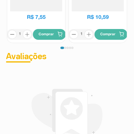
Sensitive 55g
Neutro 45g
Herbissimo
Herbissimo
R$
7
,
55
R$
10
,
59
Comprar
Comprar
Avaliações