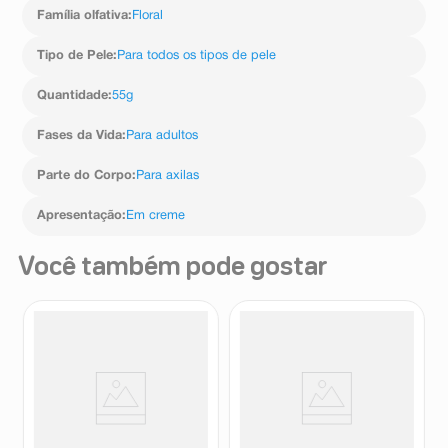
Família olfativa
:
Floral
Tipo de Pele
:
Para todos os tipos de pele
Quantidade
:
55g
Fases da Vida
:
Para adultos
Parte do Corpo
:
Para axilas
Apresentação
:
Em creme
Você também pode gostar
Desodorante Antitranspirante
Desodorante Antitraspirantre
em Creme Herbíssimo
em Creme Herbíssimo Twist